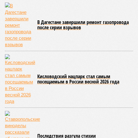
селом Буршаг, и возобновить движение там рассчитывают
лишь к 17 июля.
В Гунибском районе на стратегической дороге «Гуниб –
Кумух» бурные потоки полностью уничтожили подъездные
пути к мостовому переходу, в результате чего от внешнего
мира оказались отрезаны сразу шесть населённых
пунктов. Ещё четыре посёлка лишились транспортного
сообщения в Лакском районе, где в настоящий момент
функционирует временная схема движения.
На региональной трассе «Мамраш – Ташкапур –
Араканский мост», пролегающей по Гергебильскому району,
водная стихия размыла дорожное полотно на семи
различных отрезках, и весь автомобильный поток был
вынужденно пущен по альтернативным маршрутам до тех
пор, пока не спадёт уровень воды в реке Кара-Койсу, что
ожидается не ранее 17 июля.
В Дахадаевском районе транспортное сообщение с одним
из сёл прервано из-за масштабного оползня, сошедшего на