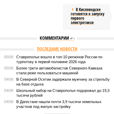
В Кисловодске
готовятся к запуску
первого
электротакси
КОММЕНТАРИИ
0
Версия
//
Общество
//
В Дагестане после ливней 18 сёл остаются без
транспортного сообщения
2877
Отрезанные от большой земли
В Дагестане после ливней 18 сёл остаются без
транспортного сообщения
В Дагестане после ливней 18 сёл остаются без транспортного сообщения
(фото: Министерство транспорта и дорожного хозяйства Республики
Дагестан)