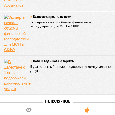
метров и серьёзных нарушений в системе водоснабжения
был объявлен режим ЧС. Для борьбы с паводками в
республике активно задействуют волонтёров.
Галина Летова
Опубликовано:
13.07.2026 16:12
Отредактировано:
13.07.2026 16:12
В Кисловодске
готовятся к запуску
первого
электротакси
КОММЕНТАРИИ
0
ПОСЛЕДНИЕ НОВОСТИ
05/08
Ставрополье вошло в топ-10 регионов России по
турпотоку в первой половине 2026 года
05/08
Более трети автомобилистов Северного Кавказа
стали реже пользоваться машиной
04/08
В Северной Осетии задержали мужчину за стрельбу