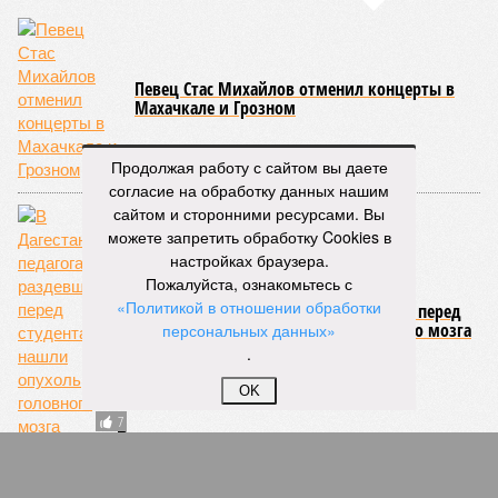
на базе отдыха
04/08
Школьный набор на Ставрополье подорожал до 19,3
тысячи рублей
04/08
В Дагестане нашли почти 3,9 тысячи земельных
участков под жилую застройку
ЕЩЕ НОВОСТИ
Продолжая работу с сайтом вы даете
согласие на обработку данных нашим
сайтом и сторонними ресурсами. Вы
можете запретить обработку Cookies в
НОВОСТИ ПАРТНЕРОВ
настройках браузера.
Пожалуйста, ознакомьтесь с
«Политикой в отношении обработки
Новости smi2.ru
персональных данных»
ЕЩЕ ИЗ РАЗДЕЛА «ОБЩЕСТВО»
.
OK
Суд обязал выплатить 3 млн рублей