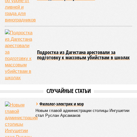
проезжую часть дороги Ашты – Дирбакмахи, и открыть
движение там планируют лишь 18 июля. В Рутульском
районе без транспортного сообщения продолжают
оставаться ещё три населённых пункта.
В Тляратинском районе специалистам удалось наладить
сообщение с семью сёлами по временной схеме. В
Унцукульском районе движение по-прежнему полностью
перекрыто на автомобильной дороге «Араканская
площадка – Унцукуль – Сагринский мост», при этом
организованы объездные маршруты, а непосредственно к
аварийно-восстановительным работам рассчитывают
приступить только после существенного снижения напора
воды, сбрасываемой из штольни Ирганайской ГЭС,
ориентировочно к 15 августа.
В Чародинском районе на дороге «Цуриб – Арчиб»
транспортное сообщение с 18 населёнными пунктами было
восстановлено по временной схеме, однако подъездные
пути к двум селам всё ещё остаются заблокированными.
Ранее в Унцукульском районе Дагестана из-за
повреждения дорожного полотна протяжённостью 110