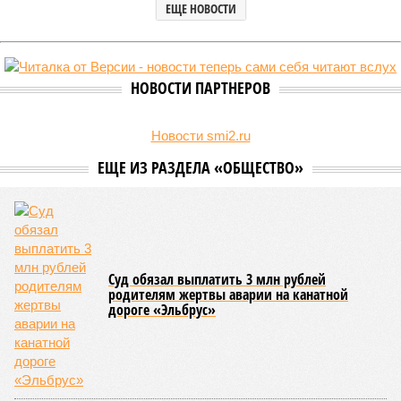
Министерство транспорта Республики Дагестан обнародовало
актуальную сводку о ходе ликвидации последствий мощных
ливней, обрушившихся на регион.
Согласно официальным данным на 13 июля, дорожным
службам удалось восстановить транспортное сообщение
на 17 ранее пострадавших участках автомобильных дорог,
однако 18 населённых пунктов всё ещё пребывают в
транспортной блокаде.
Напомним, что мощнейшие дожди, прошедшие 8 июля,
нанесли колоссальный урон дорожной инфраструктуре, в
результате чего на пике разгула стихии без связи с
внешним миром оказались жители 53 сёл. К 12 июля эта
цифра сократилась до 23, и сейчас в профильном
ведомстве фиксируют дальнейшее улучшение обстановки.
В Агульском районе вследствие частичного обрушения
каменно-арочного моста полностью прервано сообщение с