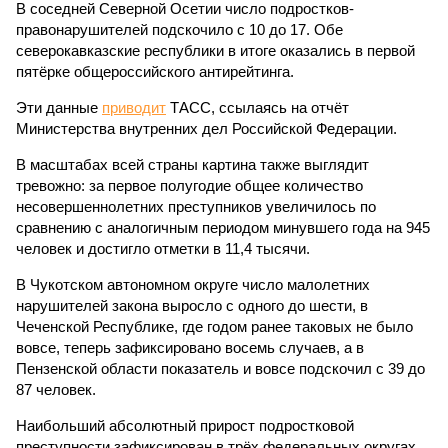
В соседней Северной Осетии число подростков-
правонарушителей подскочило с 10 до 17. Обе
северокавказские республики в итоге оказались в первой
пятёрке общероссийского антирейтинга.
Эти данные
приводит
ТАСС, ссылаясь на отчёт
Министерства внутренних дел Российской Федерации.
В масштабах всей страны картина также выглядит
тревожно: за первое полугодие общее количество
несовершеннолетних преступников увеличилось по
сравнению с аналогичным периодом минувшего года на 945
человек и достигло отметки в 11,4 тысячи.
В Чукотском автономном округе число малолетних
нарушителей закона выросло с одного до шести, в
Чеченской Республике, где годом ранее таковых не было
вовсе, теперь зафиксировано восемь случаев, а в
Пензенской области показатель и вовсе подскочил с 39 до
87 человек.
Наибольший абсолютный прирост подростковой
преступности зафиксирован в трёх федеральных округах.