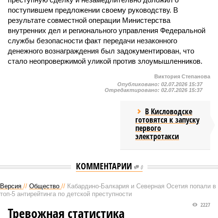
поступившем предложении своему руководству. В
результате совместной операции Министерства
внутренних дел и регионального управления Федеральной
службы безопасности факт передачи незаконного
денежного вознаграждения был задокументирован, что
стало неопровержимой уликой против злоумышленников.
Виктория Степанова
Опубликовано:
02.07.2026 15:37
Отредактировано:
02.07.2026 15:37
В Кисловодске
готовятся к запуску
первого
электротакси
КОММЕНТАРИИ
0
Версия
//
Общество
//
Кабардино-Балкария и Северная Осетия попали в
топ-5 антирейтинга по детской преступности
2227
Тревожная статистика