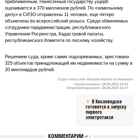
приближенным. Нанесенный государству ущерб
оценивается в 370 миллионов рублей. По «земельному
делу» в СИЗО отправлены 11 человек, еще пятеро
объявлены во всероссийский розыск. Среди обвиняемых
сотрудники горадминистрации, республиканского
Управления Росреестра, Кадастровой палаты,
республиканского Комитета по лесному хозяйству.
Решением суда, кроме самих подозреваемых, арестовано
329 объектов принадлежащей им недвижимости на сумму в
20 миллиардов рублей.
Отдел новостей «Нашей версии на Кавказе»
Опубликовано:
28.06.2019 14:23
Отредактировано:
28.06.2019 14:37
В Кисловодске
готовятся к запуску
первого
электротакси
КОММЕНТАРИИ
0