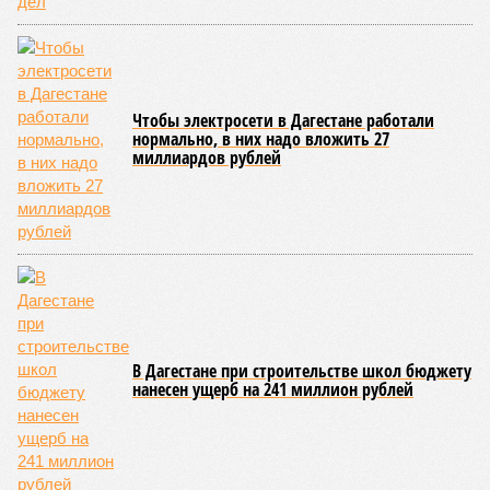
ожидается не ранее 17 июля.
В Дахадаевском районе транспортное сообщение с одним
из сёл прервано из-за масштабного оползня, сошедшего на
проезжую часть дороги Ашты – Дирбакмахи, и открыть
движение там планируют лишь 18 июля. В Рутульском
районе без транспортного сообщения продолжают
оставаться ещё три населённых пункта.
В Тляратинском районе специалистам удалось наладить
сообщение с семью сёлами по временной схеме. В
Унцукульском районе движение по-прежнему полностью
перекрыто на автомобильной дороге «Араканская
площадка – Унцукуль – Сагринский мост», при этом
организованы объездные маршруты, а непосредственно к
аварийно-восстановительным работам рассчитывают
приступить только после существенного снижения напора
воды, сбрасываемой из штольни Ирганайской ГЭС,
ориентировочно к 15 августа.
В Чародинском районе на дороге «Цуриб – Арчиб»