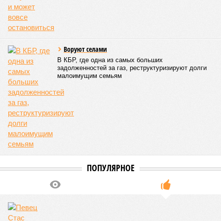
05/08
Ставрополье вошло в топ-10 регионов России по
турпотоку в первой половине 2026 года
05/08
Более трети автомобилистов Северного Кавказа
стали реже пользоваться машиной
04/08
В Северной Осетии задержали мужчину за стрельбу
на базе отдыха
04/08
Школьный набор на Ставрополье подорожал до 19,3
тысячи рублей
04/08
В Дагестане нашли почти 3,9 тысячи земельных
участков под жилую застройку
ЕЩЕ НОВОСТИ
НОВОСТИ ПАРТНЕРОВ
Новости smi2.ru
ЕЩЕ ИЗ РАЗДЕЛА «ОБЩЕСТВО»