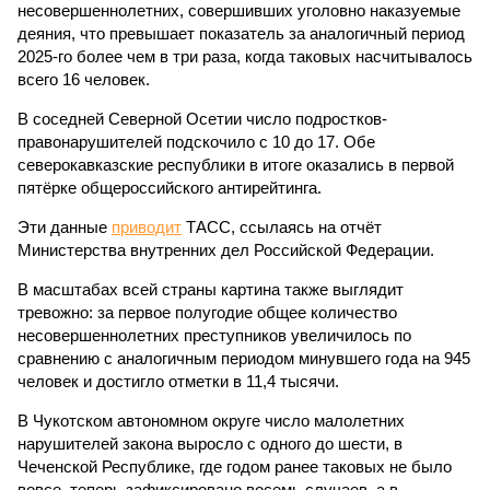
несовершеннолетних, совершивших уголовно наказуемые
деяния, что превышает показатель за аналогичный период
2025-го более чем в три раза, когда таковых насчитывалось
всего 16 человек.
В соседней Северной Осетии число подростков-
правонарушителей подскочило с 10 до 17. Обе
северокавказские республики в итоге оказались в первой
пятёрке общероссийского антирейтинга.
Эти данные
приводит
ТАСС, ссылаясь на отчёт
Министерства внутренних дел Российской Федерации.
В масштабах всей страны картина также выглядит
тревожно: за первое полугодие общее количество
несовершеннолетних преступников увеличилось по
сравнению с аналогичным периодом минувшего года на 945
человек и достигло отметки в 11,4 тысячи.
В Чукотском автономном округе число малолетних
нарушителей закона выросло с одного до шести, в
Чеченской Республике, где годом ранее таковых не было
вовсе, теперь зафиксировано восемь случаев, а в