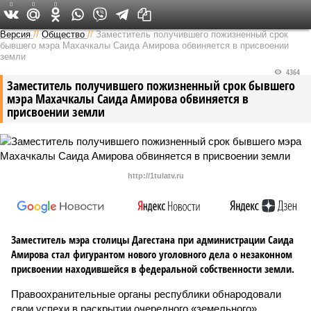
0
0
0
Версия на Кавказе
Версия
//
Общество
//
Заместитель получившего пожизненный срок
бывшего мэра Махачкалы Саида Амирова обвиняется в присвоении
земли
4364
Заместитель получившего пожизненный срок бывшего
мэра Махачкалы Саида Амирова обвиняется в
присвоении земли
http://1tulatv.ru
Заместитель мэра столицы Дагестана при администрации Саида
Амирова стал фигурантом нового уголовного дела о незаконном
присвоении находившейся в федеральной собственности земли.
Правоохранительные органы республики обнародовали
свои успехи в раскрытии очередного «земельного»