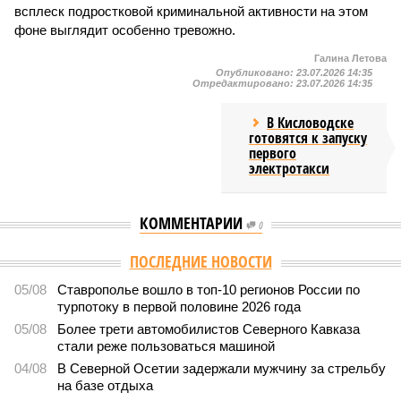
всплеск подростковой криминальной активности на этом
фоне выглядит особенно тревожно.
Галина Летова
Опубликовано:
23.07.2026 14:35
Отредактировано:
23.07.2026 14:35
В Кисловодске
готовятся к запуску
первого
электротакси
КОММЕНТАРИИ
0
Версия
//
Общество
//
В Дагестане после ливней 18 сёл остаются без
транспортного сообщения
2882
Отрезанные от большой земли
В Дагестане после ливней 18 сёл остаются без
транспортного сообщения