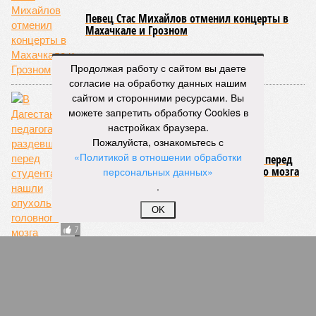
Самые маленькие средние пенсии получают в
Дагестане
Продолжая работу с сайтом вы даете
согласие на обработку данных нашим
сайтом и сторонними ресурсами. Вы
можете запретить обработку Cookies в
настройках браузера.
Пожалуйста, ознакомьтесь с
Уголовная статья «финансирование
«Политикой в отношении обработки
терроризма» стала в СКФО самой популярной
персональных данных»
.
OK