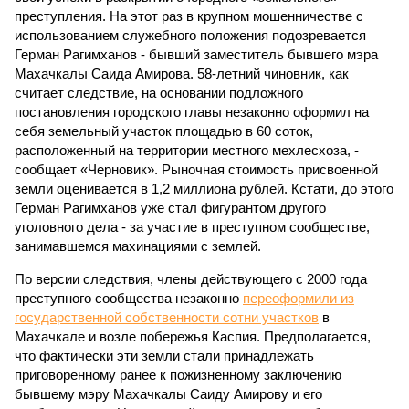
преступления. На этот раз в крупном мошенничестве с
использованием служебного положения подозревается
Герман Рагимханов - бывший заместитель бывшего мэра
Махачкалы Саида Амирова. 58-летний чиновник, как
считает следствие, на основании подложного
постановления городского главы незаконно оформил на
себя земельный участок площадью в 60 соток,
расположенный на территории местного мехлесхоза, -
сообщает «Черновик». Рыночная стоимость присвоенной
земли оценивается в 1,2 миллиона рублей. Кстати, до этого
Герман Рагимханов уже стал фигурантом другого
уголовного дела - за участие в преступном сообществе,
занимавшемся махинациями с землей.
По версии следствия, члены действующего с 2000 года
преступного сообщества незаконно
переоформили из
государственной собственности сотни участков
в
Махачкале и возле побережья Каспия. Предполагается,
что фактически эти земли стали принадлежать
приговоренному ранее к пожизненному заключению
бывшему мэру Махачкалы Саиду Амирову и его