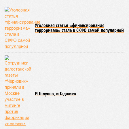
цифра сократилась до 23, и сейчас в профильном
ведомстве фиксируют дальнейшее улучшение обстановки.
В Агульском районе вследствие частичного обрушения
каменно-арочного моста полностью прервано сообщение с
селом Буршаг, и возобновить движение там рассчитывают
лишь к 17 июля.
В Гунибском районе на стратегической дороге «Гуниб –
Кумух» бурные потоки полностью уничтожили подъездные
пути к мостовому переходу, в результате чего от внешнего
мира оказались отрезаны сразу шесть населённых
пунктов. Ещё четыре посёлка лишились транспортного
сообщения в Лакском районе, где в настоящий момент
функционирует временная схема движения.
На региональной трассе «Мамраш – Ташкапур –
Араканский мост», пролегающей по Гергебильскому району,
водная стихия размыла дорожное полотно на семи
различных отрезках, и весь автомобильный поток был
вынужденно пущен по альтернативным маршрутам до тех
пор, пока не спадёт уровень воды в реке Кара-Койсу, что