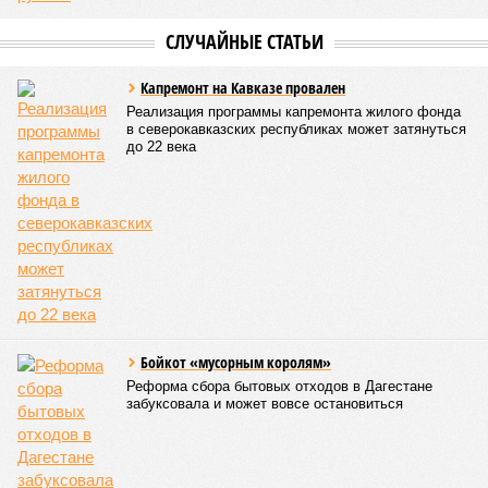
транспортное сообщение с 18 населёнными пунктами было
восстановлено по временной схеме, однако подъездные
пути к двум селам всё ещё остаются заблокированными.
Ранее в Унцукульском районе Дагестана из-за
повреждения дорожного полотна протяжённостью 110
метров и серьёзных нарушений в системе водоснабжения
был объявлен режим ЧС. Для борьбы с паводками в
республике активно задействуют волонтёров.
Галина Летова
Опубликовано:
13.07.2026 16:12
Отредактировано:
13.07.2026 16:12
В Кисловодске
готовятся к запуску
первого
электротакси
КОММЕНТАРИИ
0
ПОСЛЕДНИЕ НОВОСТИ