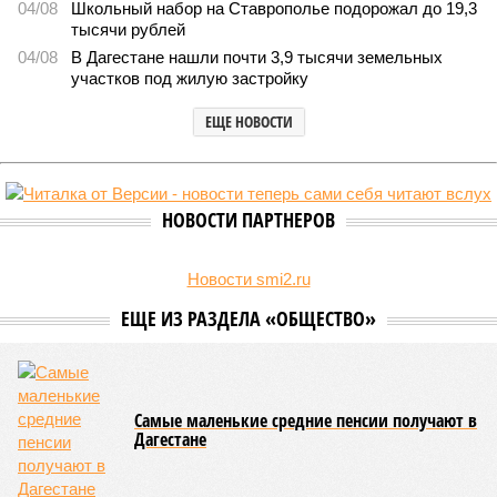
В Дагестане после ливней 18 сёл остаются без транспортного сообщения
(фото: Министерство транспорта и дорожного хозяйства Республики
Дагестан)
Министерство транспорта Республики Дагестан обнародовало
актуальную сводку о ходе ликвидации последствий мощных
ливней, обрушившихся на регион.
Согласно официальным данным на 13 июля, дорожным
службам удалось восстановить транспортное сообщение
на 17 ранее пострадавших участках автомобильных дорог,
однако 18 населённых пунктов всё ещё пребывают в
транспортной блокаде.
Напомним, что мощнейшие дожди, прошедшие 8 июля,
нанесли колоссальный урон дорожной инфраструктуре, в
результате чего на пике разгула стихии без связи с
внешним миром оказались жители 53 сёл. К 12 июля эта