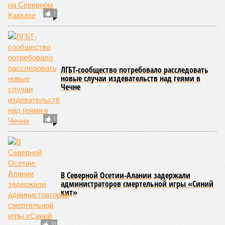
1
ЛГБТ-сообщество потребовало расследовать
новые случаи издевательств над геями в
Чечне
1
В Северной Осетии-Алании задержали
администраторов смертельной игры «Синий
кит»
10