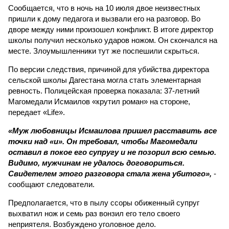
Сообщается, что в ночь на 10 июля двое неизвестных
пришли к дому педагога и вызвали его на разговор. Во
дворе между ними произошел конфликт. В итоге директор
школы получил несколько ударов ножом. Он скончался на
месте. Злоумышленники тут же поспешили скрыться.
По версии следствия, причиной для убийства директора
сельской школы Дагестана могла стать элементарная
ревность. Полицейская проверка показала: 37-летний
Магомедали Исмаилов «крутил роман» на стороне,
передает «Life».
«Муж любовницы Исмаилова пришел расставить все
точки над «и». Он требовал, чтобы Магомедали
оставил в покое его супругу и не позорил всю семью.
Видимо, мужчинам не удалось договориться.
Свидетелем этого разговора стала жена убитого»,
-
сообщают следователи.
Предполагается, что в пылу ссоры обиженный супруг
выхватил нож и семь раз вонзил его тело своего
неприятеля. Возбуждено уголовное дело.