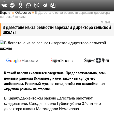
0
0
1
Версия на Кавказе
Версия
//
Общество
//
В Дагестане из-за ревности зарезали директора
сельской школы
4962
В Дагестане из-за ревности зарезали директора сельской
школы
К такой версии склоняется следствие. Предположительно, семь
ножевых ранений Исмаилову нанёс законный супруг его
любовницы. Ревнивый муж не хотел, чтобы его возлюбленная
«крутила роман» на стороне.
В Карабудахкентском районе Дагестана работают
следователи. Сегодня в селе Губден убили 37-летнего
директора школы Магомедали Исмаилова.