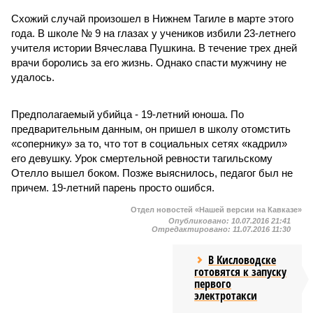
Схожий случай произошел в Нижнем Тагиле в марте этого
года. В школе № 9 на глазах у учеников избили 23-летнего
учителя истории Вячеслава Пушкина. В течение трех дней
врачи боролись за его жизнь. Однако спасти мужчину не
удалось.
Предполагаемый убийца - 19-летний юноша. По
предварительным данным, он пришел в школу отомстить
«сопернику» за то, что тот в социальных сетях «кадрил»
его девушку. Урок смертельной ревности тагильскому
Отелло вышел боком. Позже выяснилось, педагог был не
причем. 19-летний парень просто ошибся.
Отдел новостей «Нашей версии на Кавказе»
Опубликовано:
10.07.2016 21:41
Отредактировано:
11.07.2016 11:30
В Кисловодске
готовятся к запуску
первого
электротакси