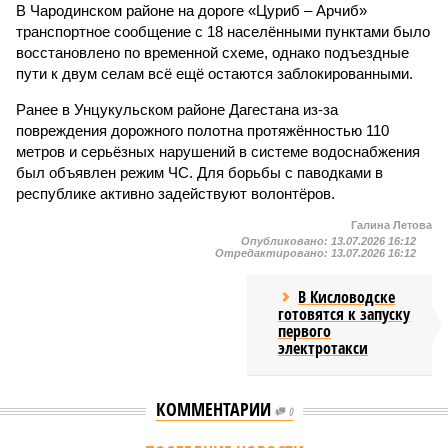
В Чародинском районе на дороге «Цуриб – Арчиб»
транспортное сообщение с 18 населёнными пунктами было
восстановлено по временной схеме, однако подъездные
пути к двум селам всё ещё остаются заблокированными.
Ранее в Унцукульском районе Дагестана из-за
повреждения дорожного полотна протяжённостью 110
метров и серьёзных нарушений в системе водоснабжения
был объявлен режим ЧС. Для борьбы с паводками в
республике активно задействуют волонтёров.
Галина Летова
Опубликовано:
13.07.2026 16:12
Отредактировано:
13.07.2026 16:12
В Кисловодске
готовятся к запуску
первого
электротакси
КОММЕНТАРИИ
0