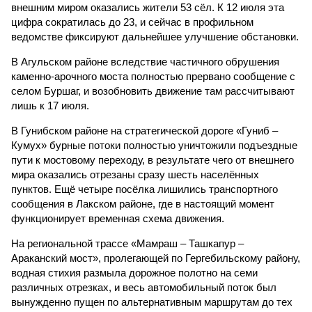
внешним миром оказались жители 53 сёл. К 12 июля эта
цифра сократилась до 23, и сейчас в профильном
ведомстве фиксируют дальнейшее улучшение обстановки.
В Агульском районе вследствие частичного обрушения
каменно-арочного моста полностью прервано сообщение с
селом Буршаг, и возобновить движение там рассчитывают
лишь к 17 июля.
В Гунибском районе на стратегической дороге «Гуниб –
Кумух» бурные потоки полностью уничтожили подъездные
пути к мостовому переходу, в результате чего от внешнего
мира оказались отрезаны сразу шесть населённых
пунктов. Ещё четыре посёлка лишились транспортного
сообщения в Лакском районе, где в настоящий момент
функционирует временная схема движения.
На региональной трассе «Мамраш – Ташкапур –
Араканский мост», пролегающей по Гергебильскому району,
водная стихия размыла дорожное полотно на семи
различных отрезках, и весь автомобильный поток был
вынужденно пущен по альтернативным маршрутам до тех