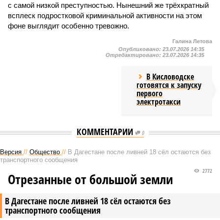
с самой низкой преступностью. Нынешний же трёхкратный
всплеск подростковой криминальной активности на этом
фоне выглядит особенно тревожно.
Галина Летова
Опубликовано:
23.07.2026 14:35
Отредактировано:
23.07.2026 14:35
В Кисловодске
готовятся к запуску
первого
электротакси
КОММЕНТАРИИ
0
Версия
//
Общество
//
В Дагестане после ливней 18 сёл остаются без
транспортного сообщения
2772
Отрезанные от большой земли
В Дагестане после ливней 18 сёл остаются без
транспортного сообщения