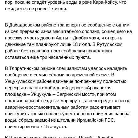
пор, пока не спадёт уровень воды в реке Кара-Койсу, что
ожидается не ранее 17 июля.
В Дахадаевском районе транспортное сообщение с одним
из сёл прервано из-за масштабного оползня, сошедшего на
проезжую часть дороги Ашты – Дирбакмахи, и открыть
движение там планируют лишь 18 июля. В Рутульском
районе без транспортного сообщения продолжают
оставаться ещё три населённых пункта.
В Тляратинском районе специалистам удалось наладить
сообщение с семью сёлами по временной схеме. В
Унцукульском районе движение по-прежнему полностью
перекрыто на автомобильной дороге «Араканская
площадка – Унцукуль – Сагринский мост», при этом
организованы объездные маршруты, а непосредственно к
аварийно-восстановительным работам рассчитывают
приступить только после существенного снижения напора
воды, сбрасываемой из штольни Ирганайской ГЭС,
ориентировочно к 15 августа.
В Чародинском районе на дороге «Цуриб – Арчиб»