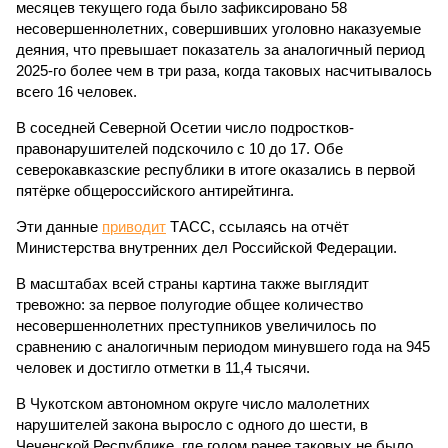
месяцев текущего года было зафиксировано 58
несовершеннолетних, совершивших уголовно наказуемые
деяния, что превышает показатель за аналогичный период
2025-го более чем в три раза, когда таковых насчитывалось
всего 16 человек.
В соседней Северной Осетии число подростков-
правонарушителей подскочило с 10 до 17. Обе
северокавказские республики в итоге оказались в первой
пятёрке общероссийского антирейтинга.
Эти данные
приводит
ТАСС, ссылаясь на отчёт
Министерства внутренних дел Российской Федерации.
В масштабах всей страны картина также выглядит
тревожно: за первое полугодие общее количество
несовершеннолетних преступников увеличилось по
сравнению с аналогичным периодом минувшего года на 945
человек и достигло отметки в 11,4 тысячи.
В Чукотском автономном округе число малолетних
нарушителей закона выросло с одного до шести, в
Чеченской Республике, где годом ранее таковых не было