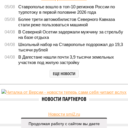
05/08
Ставрополье вошло в топ-10 регионов России по
турпотоку в первой половине 2026 года
05/08
Более трети автомобилистов Северного Кавказа
стали реже пользоваться машиной
04/08
В Северной Осетии задержали мужчину за стрельбу
на базе отдыха
04/08
Школьный набор на Ставрополье подорожал до 19,3
тысячи рублей
04/08
В Дагестане нашли почти 3,9 тысячи земельных
участков под жилую застройку
ЕЩЕ НОВОСТИ
НОВОСТИ ПАРТНЕРОВ
Новости smi2.ru
Продолжая работу с сайтом вы даете
ЕЩЕ ИЗ РАЗДЕЛА «ОБЩЕСТВО»