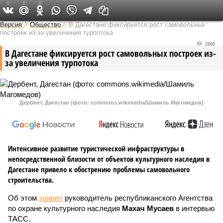
0
0
0
Версия на Кавказе
Версия
//
Общество
//
В Дагестане фиксируется рост самовольных
построек из-за увеличения турпотока
2060
В Дагестане фиксируется рост самовольных построек из-
за увеличения турпотока
Дербент, Дагестан (фото: commons.wikimedia/Шамиль Магомедов)
Интенсивное развитие туристической инфраструктуры в
непосредственной близости от объектов культурного наследия в
Дагестане привело к обострению проблемы самовольного
строительства.
Об этом
заявил
руководитель республиканского Агентства
по охране культурного наследия
Махач Мусаев
в интервью
ТАСС.