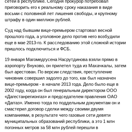
сетей в республике. Сегодня прокурор потребовал
приговорить его к реальному сроку наказания в виде
восьми с половиной лет лишения свободы, и крупному
штрафу в один миллион рублей.
Суд над бывшим вице-премьером стартовал весной
прошлого года, а уголовное дело против него возбудили
еще в мае 2013-го. К расследованию этой сложной истории
пришлось подключиться и ФСБ.
19 января Магомедгусена Насрутдинова взяли прямо в
аэропорту Внуково, он прилетел туда из Махачкалы, затем
был арестован. По версии следствия, преступление
чиновник совершил задолго до того, как был назначен
вице-премьером - в начале 2013 года. Дело было еще в
2002 году, когда он был генеральным директором ООО
«Дагестанрегионгаз» и председателем правления ОАО
«Даггаз». Именно тогда по поддельным документам он и
смастерил договор сделки между своими двумя
компаниями, в результате чего газовые сети девяти
муниципальных образований республики, а это 1 млн
погонных метров за 58 млн рублей перешли в