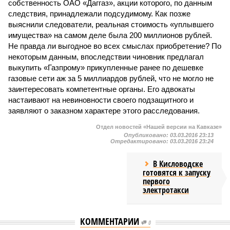
собственность ОАО «Даггаз», акции которого, по данным
следствия, принадлежали подсудимому. Как позже
выяснили следователи, реальная стоимость «уплывшего
имущества» на самом деле была 200 миллионов рублей.
Не правда ли выгодное во всех смыслах приобретение? По
некоторым данным, впоследствии чиновник предлагал
выкупить «Газпрому» прикупленные ранее по дешевке
газовые сети аж за 5 миллиардов рублей, что не могло не
заинтересовать компетентные органы. Его адвокаты
настаивают на невиновности своего подзащитного и
заявляют о заказном характере этого расследования.
Отдел новостей «Нашей версии на Кавказе»
Опубликовано:
03.03.2016 23:13
Отредактировано:
03.03.2016 23:24
В Кисловодске
готовятся к запуску
первого
электротакси
КОММЕНТАРИИ
0