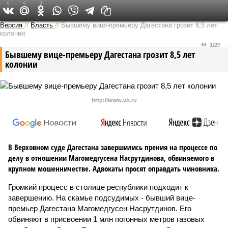
0
0
0
Версия на Кавказе
Версия
//
Власть
//
Бывшему вице-премьеру Дагестана грозит 8,5 лет
колонии
3229
Бывшему вице-премьеру Дагестана грозит 8,5 лет
колонии
http://www.vb.ru
В Верховном суде Дагестана завершились прения на процессе по
делу в отношении Магомедгусена Насрутдинова, обвиняемого в
крупном мошенничестве. Адвокаты просят оправдать чиновника.
Громкий процесс в столице республики подходит к
завершению. На скамье подсудимых - бывший вице-
премьер Дагестана Магомедгусен Насрутдинов. Его
обвиняют в присвоении 1 млн погонных метров газовых