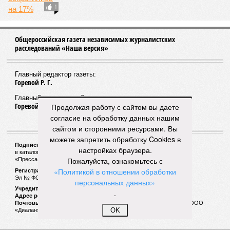
1
Общероссийская газета независимых журналистских
расследований «Наша версия»
Главный редактор газеты:
Горевой Р. Г.
Главный редактор сайта:
Горевой Р. Г.
Продолжая работу с сайтом вы даете
согласие на обработку данных нашим
сайтом и сторонними ресурсами. Вы
можете запретить обработку Cookies в
Подписной индекс газеты «Наша версия»:
настройках браузера.
в каталоге «Почта России» —
99266
Пожалуйста, ознакомьтесь с
«Пресса России» (зелёный) —
41522
«Политикой в отношении обработки
Регистрационный номер Роскомнадзора
Эл № ФС77-53847 от 26.04.2013.
персональных данных»
Учредитель ООО «Версия»
.
Адрес редакции:
123100, Россия, Москва, улица 1905 года, 7с1
Почтовый адрес редакции:
123022, Россия, Москва, а/я 29. для ООО
OK
«Диалан»