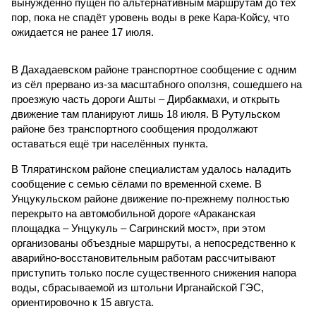
вынужденно пущен по альтернативным маршрутам до тех
пор, пока не спадёт уровень воды в реке Кара-Койсу, что
ожидается не ранее 17 июля.
В Дахадаевском районе транспортное сообщение с одним
из сёл прервано из-за масштабного оползня, сошедшего на
проезжую часть дороги Ашты – Дирбакмахи, и открыть
движение там планируют лишь 18 июля. В Рутульском
районе без транспортного сообщения продолжают
оставаться ещё три населённых пункта.
В Тляратинском районе специалистам удалось наладить
сообщение с семью сёлами по временной схеме. В
Унцукульском районе движение по-прежнему полностью
перекрыто на автомобильной дороге «Араканская
площадка – Унцукуль – Сагринский мост», при этом
организованы объездные маршруты, а непосредственно к
аварийно-восстановительным работам рассчитывают
приступить только после существенного снижения напора
воды, сбрасываемой из штольни Ирганайской ГЭС,
ориентировочно к 15 августа.