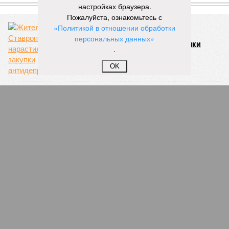
ЕЩЕ ИЗ РАЗДЕЛА «ОБЩЕСТВО»
настройках браузера.
Пожалуйста, ознакомьтесь с
«Политикой в отношении обработки
персональных данных»
Жители Ставрополья нарастили закупки
.
антидепрессантов
OK
СКФО – единственный округ в России без
отставания по севу подсолнечника
Карачаево-Черкесия оказалась в лидерах по
производству баранины на душу населения