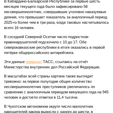
В Кабардино-Балкарской Республике за первые шесть
месяцев текущего года было зафиксировано 58
несовершеннолетних, совершивших уголовно наказуемые
деяния, что превышает показатель за аналогичный период
2025-го более чем в три раза, когда таковых насчитывалось
всего 16 человек.
В соседней Северной Осетии число подростков-
правонарушителей подскочило с 10 до 17. Обе
северокавказские республики в итоге оказались в первой
пятёрке общероссийского антирейтинга.
Эти данные
приводит
ТАСС, ссылаясь на отчёт
Министерства внутренних дел Российской Федерации.
В масштабах всей страны картина также выглядит
тревожно: за первое полугодие общее количество
несовершеннолетних преступников увеличилось по
сравнению с аналогичным периодом минувшего года на 945
человек и достигло отметки в 11,4 тысячи.
В Чукотском автономном округе число малолетних
нарушителей закона выросло с одного до шести, в