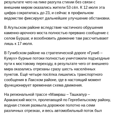
результате чего на пике разгула стихии без связи с
внешним миром оказались жители 53 сёл. К 12 июля эта
цифра сократилась до 23, и сейчас в профильном
ведомстве фиксируют дальнейшее улучшение обстановки.
В Агульском районе вследствие частичного обрушения
каменно-арочного моста полностью прервано сообщение с
селом Буршаг, и возобновить движение там рассчитывают
лишь к 17 июля.
В Гунибском районе на стратегической дороге «Гуниб –
Кумух» бурные потоки полностью уничтожили подъездные
пути к мостовому переходу, в результате чего от внешнего
мира оказались отрезаны сразу шесть населённых
пунктов. Ещё четыре посёлка лишились транспортного
сообщения в Лакском районе, где в настоящий момент
функционирует временная схема движения.
На региональной трассе «Мамраш – Ташкапур –
Араканский мост», пролегающей по Гергебильскому району,
водная стихия размыла дорожное полотно на семи
различных отрезках, и весь автомобильный поток был