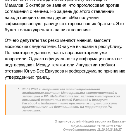
Мамилов. 5 октября он заявил, что проголосовал против
соглашения с Чечней. Но за день до этого ставленник
народа говорил совсем другое: «Мы получили
зафиксированную границу со стороны наших братьев. Это
будет только укреплять наши отношения».
Отчего депутаты так резко меняют мнения, выяснят
московские следователи. Они уже выехали в республику.
По некоторым данным, часть парламентариев уже
допросили. Однако официально эту информацию пока не
подтверждают. Между тем жители Ингушетии требуют
отставки Юнус-Бек Евкурова и референдума по признанию
утвержденных границ.
*
21.03.2022 г. американская транснациональная
холдинговая компания Meta признана экстремистской и
запрещена в РФ. Meta Platforms Inc. является материнской
компанией социальных сетей Facebook и Instagram.
Facebook и Instagram также признаны экстремистскими
организациями, их деятельность на территории РФ
запрещена.
Отдел новостей «Нашей версии на Кавказе»
Опубликовано:
11.10.2018 17:07
Отредактировано:
11.10.2018 18:27