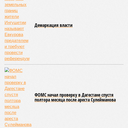
несовершеннолетних преступников увеличилось по
сравнению с аналогичным периодом минувшего года на 945
человек и достигло отметки в 11,4 тысячи.
В Чукотском автономном округе число малолетних
нарушителей закона выросло с одного до шести, в
Чеченской Республике, где годом ранее таковых не было
вовсе, теперь зафиксировано восемь случаев, а в
Пензенской области показатель и вовсе подскочил с 39 до
87 человек.
Наибольший абсолютный прирост подростковой
преступности зафиксирован в трёх федеральных округах.
В Северо-Западном федеральном округе количество таких
правонарушителей выросло с 937 до 1,1 тысячи, в
Приволжском – с 2,2 до 2,3 тысячи, а в Центральном – с 1,8
до 2 тысяч человек.
В то же время в Дальневосточном и Уральском
федеральных округах ведомство зафиксировало снижение
показателя – до 1,1 тысячи в каждом из этих