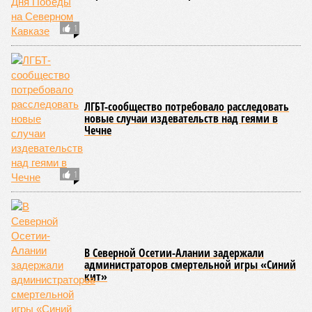
первого
электротакси
КОММЕНТАРИИ
0
ПОСЛЕДНИЕ НОВОСТИ
05/08
Ставрополье вошло в топ-10 регионов России по
турпотоку в первой половине 2026 года
05/08
Более трети автомобилистов Северного Кавказа
стали реже пользоваться машиной
04/08
В Северной Осетии задержали мужчину за стрельбу
на базе отдыха
04/08
Школьный набор на Ставрополье подорожал до 19,3
тысячи рублей
04/08
В Дагестане нашли почти 3,9 тысячи земельных
участков под жилую застройку
ЕЩЕ НОВОСТИ