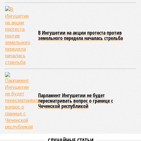
макрорегионов.
Ранее сообщалось, что по итогам 2025 года Кабардино-
Балкарская Республика относилась к числу наиболее
благополучных субъектов Федерации: там на 10 тысяч
жителей приходилось в среднем 69,2 преступления, и с
таким показателем регион входил в пятёрку субъектов РФ
с самой низкой преступностью. Нынешний же трёхкратный
всплеск подростковой криминальной активности на этом
фоне выглядит особенно тревожно.
Галина Летова
Опубликовано:
23.07.2026 14:35
Отредактировано:
23.07.2026 14:35
В Кисловодске
готовятся к запуску
первого
электротакси
КОММЕНТАРИИ
0