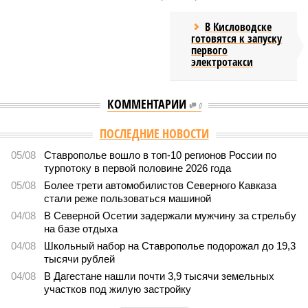
В Кисловодске
готовятся к запуску
первого
электротакси
КОММЕНТАРИИ
0
Версия
//
Общество
//
Кабардино-Балкария и Северная Осетия попали в
топ-5 антирейтинга по детской преступности
2276
Тревожная статистика
Кабардино-Балкария и Северная Осетия попали в топ-5
антирейтинга по детской преступности
Кабардино-Балкария и Северная Осетия попали в топ-5 антирейтинга по
детской преступности (фото: pixabay.com/fsHH)