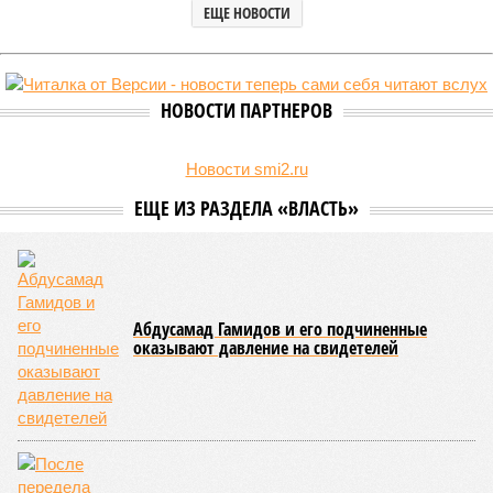
Две республики Северного Кавказа продемонстрировали
существенный рост детской преступности по итогам первого
полугодия 2026-го.
В Кабардино-Балкарской Республике за первые шесть
месяцев текущего года было зафиксировано 58
несовершеннолетних, совершивших уголовно наказуемые
деяния, что превышает показатель за аналогичный период
2025-го более чем в три раза, когда таковых насчитывалось
всего 16 человек.
В соседней Северной Осетии число подростков-
правонарушителей подскочило с 10 до 17. Обе
северокавказские республики в итоге оказались в первой
пятёрке общероссийского антирейтинга.
Эти данные
приводит
ТАСС, ссылаясь на отчёт
Министерства внутренних дел Российской Федерации.
В масштабах всей страны картина также выглядит
тревожно: за первое полугодие общее количество