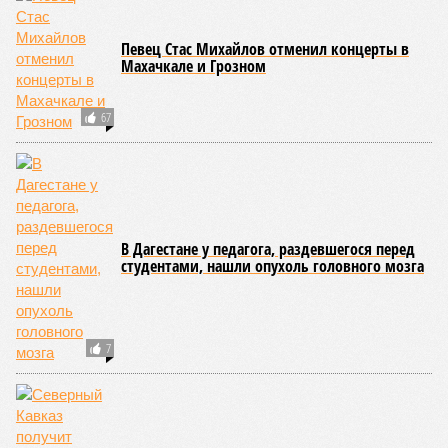
функционирует временная схема движения.
На региональной трассе «Мамраш – Ташкапур –
Араканский мост», пролегающей по Гергебильскому району,
водная стихия размыла дорожное полотно на семи
различных отрезках, и весь автомобильный поток был
вынужденно пущен по альтернативным маршрутам до тех
пор, пока не спадёт уровень воды в реке Кара-Койсу, что
ожидается не ранее 17 июля.
В Дахадаевском районе транспортное сообщение с одним
из сёл прервано из-за масштабного оползня, сошедшего на
проезжую часть дороги Ашты – Дирбакмахи, и открыть
движение там планируют лишь 18 июля. В Рутульском
районе без транспортного сообщения продолжают
оставаться ещё три населённых пункта.
В Тляратинском районе специалистам удалось наладить
сообщение с семью сёлами по временной схеме. В
Унцукульском районе движение по-прежнему полностью
перекрыто на автомобильной дороге «Араканская
площадка – Унцукуль – Сагринский мост», при этом