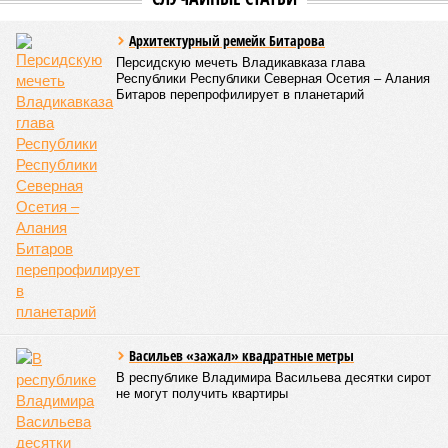
Версия
//
Общество
//
В Дагестане после ливней 18 сёл остаются без
транспортного сообщения
2923
Отрезанные от большой земли
В Дагестане после ливней 18 сёл остаются без
транспортного сообщения
В Дагестане после ливней 18 сёл остаются без транспортного сообщения
(фото: Министерство транспорта и дорожного хозяйства Республики
Дагестан)
Министерство транспорта Республики Дагестан обнародовало
актуальную сводку о ходе ликвидации последствий мощных
ливней, обрушившихся на регион.
Согласно официальным данным на 13 июля, дорожным
службам удалось восстановить транспортное сообщение