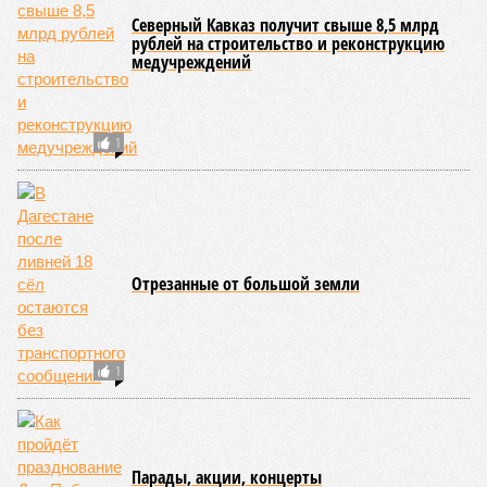
организованы объездные маршруты, а непосредственно к
аварийно-восстановительным работам рассчитывают
приступить только после существенного снижения напора
воды, сбрасываемой из штольни Ирганайской ГЭС,
ориентировочно к 15 августа.
В Чародинском районе на дороге «Цуриб – Арчиб»
транспортное сообщение с 18 населёнными пунктами было
восстановлено по временной схеме, однако подъездные
пути к двум селам всё ещё остаются заблокированными.
Ранее в Унцукульском районе Дагестана из-за
повреждения дорожного полотна протяжённостью 110
метров и серьёзных нарушений в системе водоснабжения
был объявлен режим ЧС. Для борьбы с паводками в
республике активно задействуют волонтёров.
Галина Летова
Опубликовано:
13.07.2026 16:12
Отредактировано:
13.07.2026 16:12
В Кисловодске
готовятся к запуску