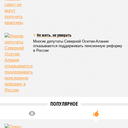
на 17 ранее пострадавших участках автомобильных дорог,
однако 18 населённых пунктов всё ещё пребывают в
транспортной блокаде.
Напомним, что мощнейшие дожди, прошедшие 8 июля,
нанесли колоссальный урон дорожной инфраструктуре, в
результате чего на пике разгула стихии без связи с
внешним миром оказались жители 53 сёл. К 12 июля эта
цифра сократилась до 23, и сейчас в профильном
ведомстве фиксируют дальнейшее улучшение обстановки.
В Агульском районе вследствие частичного обрушения
каменно-арочного моста полностью прервано сообщение с
селом Буршаг, и возобновить движение там рассчитывают
лишь к 17 июля.
В Гунибском районе на стратегической дороге «Гуниб –
Кумух» бурные потоки полностью уничтожили подъездные
пути к мостовому переходу, в результате чего от внешнего
мира оказались отрезаны сразу шесть населённых
пунктов. Ещё четыре посёлка лишились транспортного
сообщения в Лакском районе, где в настоящий момент