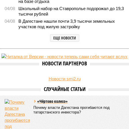
Кабардино-Балкария и Северная Осетия попали в топ-5 антирейтинга по
детской преступности (фото: pixabay.com/fsHH)
Две республики Северного Кавказа продемонстрировали
существенный рост детской преступности по итогам первого
полугодия 2026-го.
В Кабардино-Балкарской Республике за первые шесть
месяцев текущего года было зафиксировано 58
несовершеннолетних, совершивших уголовно наказуемые
деяния, что превышает показатель за аналогичный период
2025-го более чем в три раза, когда таковых насчитывалось
всего 16 человек.
В соседней Северной Осетии число подростков-
правонарушителей подскочило с 10 до 17. Обе
северокавказские республики в итоге оказались в первой