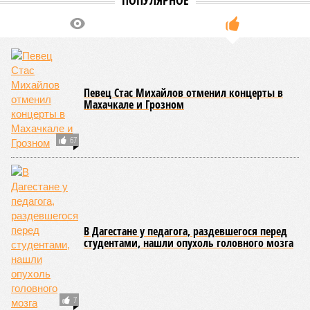
до 2 тысяч человек.
В то же время в Дальневосточном и Уральском
федеральных округах ведомство зафиксировало снижение
показателя – до 1,1 тысячи в каждом из этих
макрорегионов.
Ранее сообщалось, что по итогам 2025 года Кабардино-
Балкарская Республика относилась к числу наиболее
благополучных субъектов Федерации: там на 10 тысяч
жителей приходилось в среднем 69,2 преступления, и с
таким показателем регион входил в пятёрку субъектов РФ
с самой низкой преступностью. Нынешний же трёхкратный
всплеск подростковой криминальной активности на этом
фоне выглядит особенно тревожно.
Галина Летова
Опубликовано:
23.07.2026 14:35
Отредактировано:
23.07.2026 14:35
ФСБ пресекла
подготовку теракта