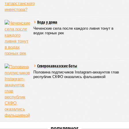
пятёрке общероссийского антирейтинга.
Эти данные
приводит
ТАСС, ссылаясь на отчёт
Министерства внутренних дел Российской Федерации.
В масштабах всей страны картина также выглядит
тревожно: за первое полугодие общее количество
несовершеннолетних преступников увеличилось по
сравнению с аналогичным периодом минувшего года на 945
человек и достигло отметки в 11,4 тысячи.
В Чукотском автономном округе число малолетних
нарушителей закона выросло с одного до шести, в
Чеченской Республике, где годом ранее таковых не было
вовсе, теперь зафиксировано восемь случаев, а в
Пензенской области показатель и вовсе подскочил с 39 до
87 человек.
Наибольший абсолютный прирост подростковой
преступности зафиксирован в трёх федеральных округах.
В Северо-Западном федеральном округе количество таких
правонарушителей выросло с 937 до 1,1 тысячи, в
Приволжском – с 2,2 до 2,3 тысячи, а в Центральном – с 1,8