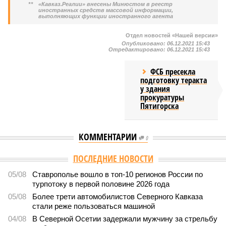
**
«Кавказ.Реалии» внесены Минюстом в реестр
иностранных средств массовой информации,
выполняющих функции иностранного агента
Отдел новостей «Нашей версии»
Опубликовано:
06.12.2021 15:43
Отредактировано:
06.12.2021 15:43
ФСБ пресекла
подготовку теракта
у здания
прокуратуры
Пятигорска
КОММЕНТАРИИ
0
Версия
//
Общество
//
Кабардино-Балкария и Северная Осетия попали в
топ-5 антирейтинга по детской преступности
2294
Тревожная статистика
Кабардино-Балкария и Северная Осетия попали в топ-5
антирейтинга по детской преступности