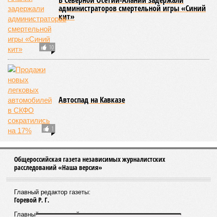
В Гунибском районе на стратегической дороге «Гуниб –
Кумух» бурные потоки полностью уничтожили подъездные
пути к мостовому переходу, в результате чего от внешнего
мира оказались отрезаны сразу шесть населённых
пунктов. Ещё четыре посёлка лишились транспортного
сообщения в Лакском районе, где в настоящий момент
функционирует временная схема движения.
На региональной трассе «Мамраш – Ташкапур –
Араканский мост», пролегающей по Гергебильскому району,
водная стихия размыла дорожное полотно на семи
различных отрезках, и весь автомобильный поток был
вынужденно пущен по альтернативным маршрутам до тех
пор, пока не спадёт уровень воды в реке Кара-Койсу, что
ожидается не ранее 17 июля.
В Дахадаевском районе транспортное сообщение с одним
из сёл прервано из-за масштабного оползня, сошедшего на
проезжую часть дороги Ашты – Дирбакмахи, и открыть
движение там планируют лишь 18 июля. В Рутульском
районе без транспортного сообщения продолжают