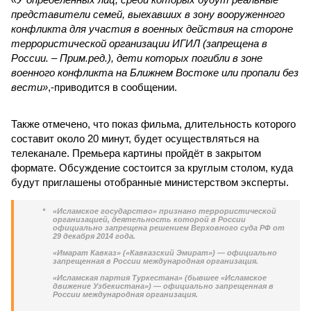
представители семей, выехавших в зону вооруженного
конфликта для участия в военных действия на стороне
террористической организации ИГИЛ (запрещена в
России. – Прим.ред.), дети которых погибли в зоне
военного конфликта на Ближнем Востоке или пропали без
вести»
,-приводится в сообщении.
Также отмечено, что показ фильма, длительность которого
составит около 20 минут, будет осуществляться на
телеканале. Премьера картины пройдёт в закрытом
формате. Обсуждение состоится за круглым столом, куда
будут приглашены отобранные министерством эксперты.
*
«Исламское государство» признано террористической
организацией, деятельность которой в России
официально запрещена решением Верховного суда РФ от
29 декабря 2014 года.
«Имарат Кавказ» («Кавказский Эмират») — официально
запрещенная в России международная организация.
«Исламская партия Туркестана» (бывшее «Исламское
движение Узбекистана») — официально запрещенная в
России международная организация.