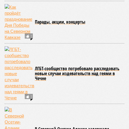
Министерство транспорта Республики Дагестан обнародовало
актуальную сводку о ходе ликвидации последствий мощных
ливней, обрушившихся на регион.
Согласно официальным данным на 13 июля, дорожным
службам удалось восстановить транспортное сообщение
на 17 ранее пострадавших участках автомобильных дорог,
однако 18 населённых пунктов всё ещё пребывают в
транспортной блокаде.
Напомним, что мощнейшие дожди, прошедшие 8 июля,
нанесли колоссальный урон дорожной инфраструктуре, в
результате чего на пике разгула стихии без связи с
внешним миром оказались жители 53 сёл. К 12 июля эта
цифра сократилась до 23, и сейчас в профильном
ведомстве фиксируют дальнейшее улучшение обстановки.
В Агульском районе вследствие частичного обрушения
каменно-арочного моста полностью прервано сообщение с
селом Буршаг, и возобновить движение там рассчитывают
лишь к 17 июля.