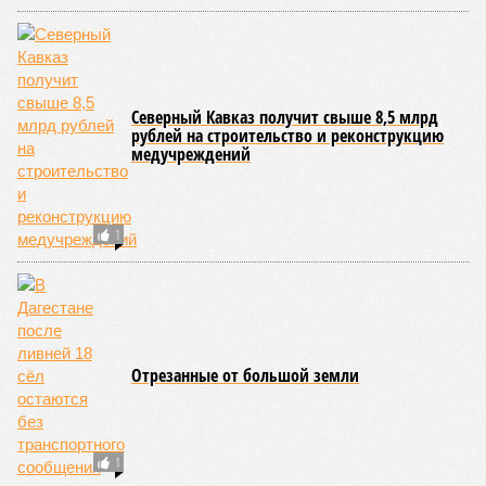
у здания
прокуратуры
Пятигорска
КОММЕНТАРИИ
0
Версия
//
Общество
//
В Дагестане после ливней 18 сёл остаются без
транспортного сообщения
2936
Отрезанные от большой земли
В Дагестане после ливней 18 сёл остаются без
транспортного сообщения
В Дагестане после ливней 18 сёл остаются без транспортного сообщения
(фото: Министерство транспорта и дорожного хозяйства Республики
Дагестан)