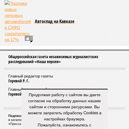
Автоспад на Кавказе
1
Общероссийская газета независимых журналистских
расследований «Наша версия»
Главный редактор газеты:
Горевой Р. Г.
Главный редактор сайта:
Горевой Р. Г.
Продолжая работу с сайтом вы даете
согласие на обработку данных нашим
сайтом и сторонними ресурсами. Вы
можете запретить обработку Cookies в
Подписной индекс газеты «Наша версия»:
настройках браузера.
в каталоге «Почта России» —
99266
Пожалуйста, ознакомьтесь с
«Пресса России» (зелёный) —
41522