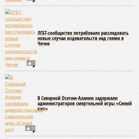
ЛГБТ-сообщество потребовало расследовать
новые случаи издевательств над геями в
Чечне
1
В Северной Осетии-Алании задержали
администраторов смертельной игры «Синий
кит»
10