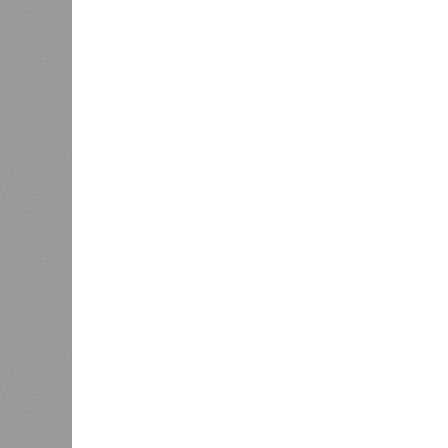
К
Версия
//
Общество
//
В Дагестане после ливней 18 сёл ос
Отрезанные от большой земли
В Дагестане после ливней 18 сёл остаются без 