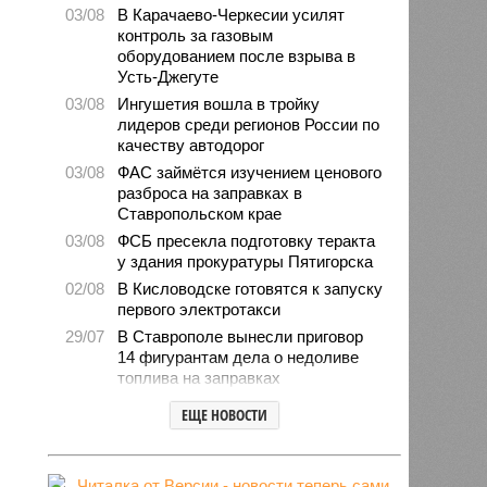
03/08
В Карачаево-Черкесии усилят
контроль за газовым
оборудованием после взрыва в
Усть-Джегуте
03/08
Ингушетия вошла в тройку
лидеров среди регионов России по
качеству автодорог
03/08
ФАС займётся изучением ценового
разброса на заправках в
Ставропольском крае
03/08
ФСБ пресекла подготовку теракта
у здания прокуратуры Пятигорска
02/08
В Кисловодске готовятся к запуску
первого электротакси
29/07
В Ставрополе вынесли приговор
14 фигурантам дела о недоливе
топлива на заправках
28/07
Продажи подержанных авто в
ЕЩЕ НОВОСТИ
СКФО сократились в 2026 году
28/07
Авиалесоохрана предупредила о
повышенной пожарной опасности