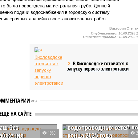
то была повреждена магистральная труба. Данный
щению подачи водоснабжения в городскую систему
ения срочных аварийно-восстановительных работ.
Виктория Степа
Опубликовано:
10.09.2025 
Отредактировано:
10.09.2025 
В Кисловодске готовятся к
запуску первого электротакси
ОММЕНТАРИИ
0
я авария на
В Ставрополе завершат
ЕЩЕ НА САЙТЕ
де оставила
строительство новых
аш без
водопроводных сетей д
1980
абжения
конца 2025 года