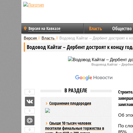
Власть
Общество
Версия на Кавказе
Версия
//
Власть
//
Водовод Кайтаг – Дербент достроят к ко
Водовод Кайтаг – Дербент достроят к концу год
Водовод Кайтаг – Дербен
В РАЗДЕЛЕ
Строите
0
заверше
Сохранение плодородия
замглав
0
Об это
Свыше 10 тысяч человек
По сло
посетили финальные торжества в
0
85%.