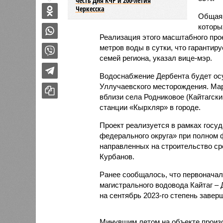
честь Дня КЧР и 200-летия
Черкесска
Общая 
которы
Реализация этого масштабного про
метров воды в сутки, что гарантир
семей региона, указал вице-мэр.
Водоснабжение Дербента будет осу
Уллучаевского месторождения. Ма
вблизи села Родниковое (Кайтагски
станции «Кырхляр» в городе.
Проект реализуется в рамках госу
федерального округа» при полном
направленных на строительство ср
Курбанов.
Ранее сообщалось, что первонача
магистрального водовода Кайтаг – 
на сентябрь 2023-го степень заве
Минувшим летом на объекте произ