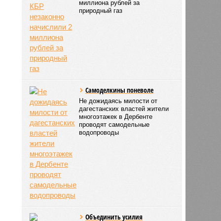
миллиона рублей за
природный газ
Самоделкины поневоле
Не дожидаясь милости от
дагестанских властей жители
многоэтажек в Дербенте
проводят самодельные
това
водопроводы
14:35
14:35
Объединить усилия