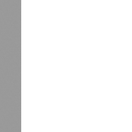
правонарушителей выросло с 937 до 
Центральном – с 1,8 до 2 тысяч чел
В то же время в Дальневосточном 
зафиксировало снижение показателя
Ранее сообщалось, что по итогам 
к числу наиболее благополучных с
приходилось в среднем 69,2 престу
субъектов РФ с самой низкой прес
подростковой криминальной активн