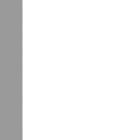
В Дагестане после ливней 18 
Министерство транспорта 
В РАЗДЕЛЕ
Министе
1
актуаль
Регионы СКФО оказались в
ливней,
хвосте рейтинга доступности
0
жилья
Соглас
служба
17 ран
0
18 нас
блокад
Напомн
нанесл