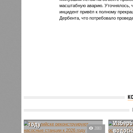
масштабную аварию. Уточнялось, ч
инцидент привёл к полному прекра
Дербента, что потребовало провед
К
В Каспийске
Крупна
реконструируют
водово
насосные станции к 2026
Изберб
году
2083
водосн