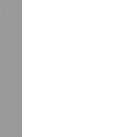
несове
Поток туристов в Кавказский
0
заповедник сократился на
деяния
четверть в 2026 году
2025-г
всего 1
В соседней Северной Осетии число
Обе северокавказские республики в
антирейтинга.
Эти данные
приводит
ТАСС, ссылая
Федерации.
В масштабах всей страны картина 
количество несовершеннолетних пр
периодом минувшего года на 945 чел
В Чукотском автономном округе чи
до шести, в Чеченской Республике,
зафиксировано восемь случаев, а в
39 до 87 человек.
Наибольший абсолютный прирост п
федеральных округах. В Северо-За