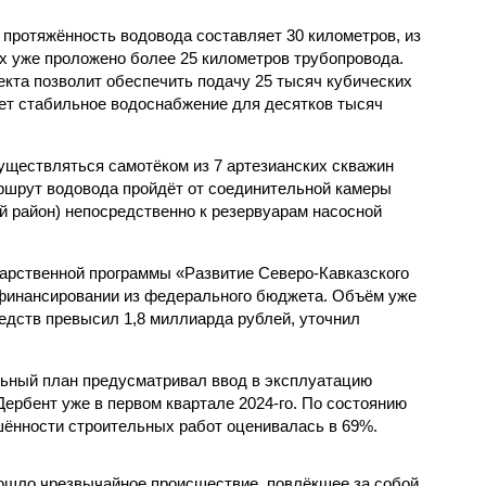
протяжённость водовода составляет 30 километров, из
х уже проложено более 25 километров трубопровода.
екта позволит обеспечить подачу 25 тысяч кубических
ует стабильное водоснабжение для десятков тысяч
ществляться самотёком из 7 артезианских скважин
ршрут водовода пройдёт от соединительной камеры
й район) непосредственно к резервуарам насосной
дарственной программы «Развитие Северо-Кавказского
 финансировании из федерального бюджета. Объём уже
едств превысил 1,8 миллиарда рублей, уточнил
льный план предусматривал ввод в эксплуатацию
Дербент уже в первом квартале 2024-го. По состоянию
ршённости строительных работ оценивалась в 69%.
ошло чрезвычайное происшествие, повлёкшее за собой