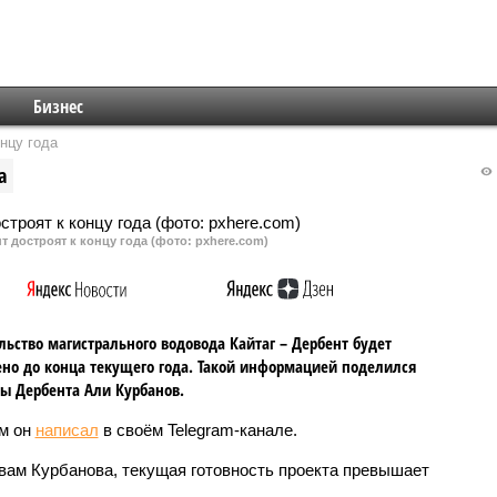
Бизнес
нцу года
а
т достроят к концу года (фото: pxhere.com)
льство магистрального водовода Кайтаг – Дербент будет
но до конца текущего года. Такой информацией поделился
ы Дербента Али Курбанов.
м он
написал
в своём Telegram-канале.
вам Курбанова, текущая готовность проекта превышает