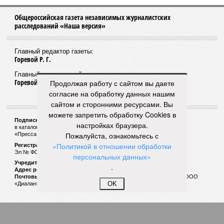
Общероссийская газета независимых журналистских
расследований «Наша версия»
Главный редактор газеты:
Горевой Р. Г.
Главный редактор сайта:
Горевой Р. Г.
Продолжая работу с сайтом вы даете
согласие на обработку данных нашим
сайтом и сторонними ресурсами. Вы
можете запретить обработку Cookies в
Подписной индекс газеты «Наша версия»:
настройках браузера.
в каталоге «Почта России» —
99266
Пожалуйста, ознакомьтесь с
«Пресса России» (зелёный) —
41522
«Политикой в отношении обработки
Регистрационный номер Роскомнадзора
Эл № ФС77-53847 от 26.04.2013.
персональных данных»
Учредитель ООО «Версия»
.
Адрес редакции:
123100, Россия, Москва, улица 1905 года, 7с1
Почтовый адрес редакции:
123022, Россия, Москва, а/я 29. для ООО
OK
«Диалан»