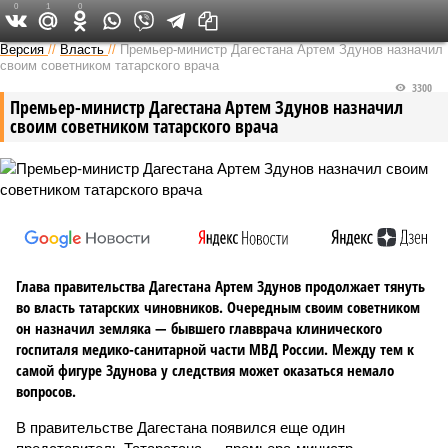
0
1
0
Версия на Кавказе
Версия
//
Власть
//
Премьер-министр Дагестана Артем Здунов назначил
своим советником татарского врача
3300
Премьер-министр Дагестана Артем Здунов назначил
своим советником татарского врача
Глава правительства Дагестана Артем Здунов продолжает тянуть
во власть татарских чиновников. Очередным своим советником
он назначил земляка — бывшего главврача клинического
госпиталя медико-санитарной части МВД России. Между тем к
самой фигуре Здунова у следствия может оказаться немало
вопросов.
В правительстве Дагестана появился еще один