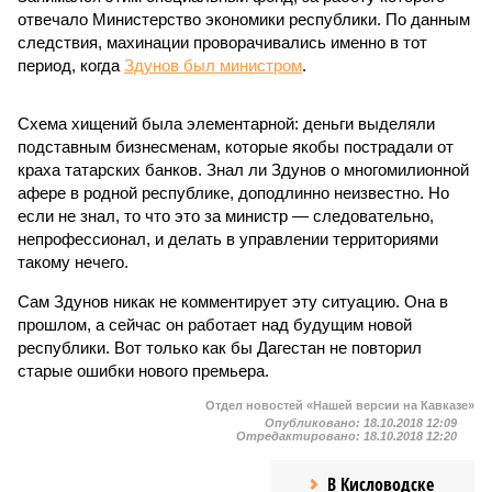
отвечало Министерство экономики республики. По данным
следствия, махинации проворачивались именно в тот
период, когда
Здунов был министром
.
Схема хищений была элементарной: деньги выделяли
подставным бизнесменам, которые якобы пострадали от
краха татарских банков. Знал ли Здунов о многомилионной
афере в родной республике, доподлинно неизвестно. Но
если не знал, то что это за министр — следовательно,
непрофессионал, и делать в управлении территориями
такому нечего.
Сам Здунов никак не комментирует эту ситуацию. Она в
прошлом, а сейчас он работает над будущим новой
республики. Вот только как бы Дагестан не повторил
старые ошибки нового премьера.
Отдел новостей «Нашей версии на Кавказе»
Опубликовано:
18.10.2018 12:09
Отредактировано:
18.10.2018 12:20
В Кисловодске