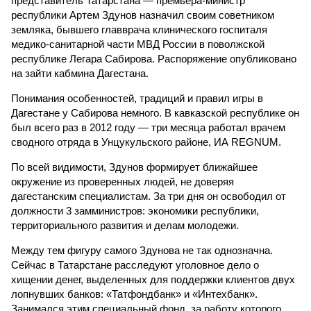
представитель Татарстана — премьера-министр
республики Артем Здунов назначил своим советником
земляка, бывшего главврача клинического госпиталя
медико-санитарной части МВД России в поволжской
республике Легара Сабирова. Распоряжение опубликовано
на зайти кабмина Дагестана.
Понимания особенностей, традиций и правил игры в
Дагестане у Сабирова немного. В кавказской республике он
был всего раз в 2012 году — три месяца работал врачем
сводного отряда в Унцукульского районе, ИА REGNUM.
По всей видимости, Здунов формирует ближайшее
окружение из проверенных людей, не доверяя
дагестанским специалистам. За три дня он освободил от
должности 3 замминистров: экономики республики,
территориального развития и делам молодежи.
Между тем фигуру самого Здунова не так однозначна.
Сейчас в Татарстане расследуют уголовное дело о
хищении денег, выделенных для поддержки клиентов двух
лопнувших банков: «Татфондбанк» и «Интехбанк».
Занимался этим специальный фонд, за работу которого