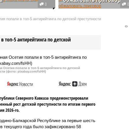
0
ком суде Батуми
Приговор против бывшего мэра
процесс против
города Махачкалы Мусы
ия попали в топ-5 антирейтинга по детской преступности
а Мусаева. На скамье
Мусаева вступил в законную
ых вместе с ним
силу. Защита экс-
я гражданин Грузии
градоначальника отозвала
в топ-5 антирейтинга по детской
унаджадзе.
апелляционную жалобу.
 Осетия попали в топ-5 антирейтинга по детской
сти (фото: pixabay.com/fsHH)
публики Северного Кавказа продемонстрировали
енный рост детской преступности по итогам первого
ия 2026-го.
рдино-Балкарской Республике за первые шесть
в текущего года было зафиксировано 58