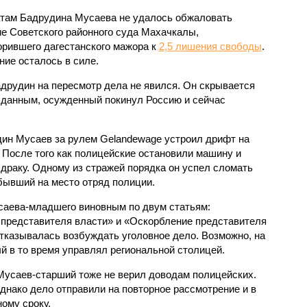
там Бадрудина Мусаева не удалось обжаловать
е Советского районного суда Махачкалы,
орившего дагестанского мажора к
2,5 лишения свободы
.
ние осталось в силе.
друдин на пересмотр дела не явился. Он скрывается
 данным, осужденный покинул Россию и сейчас
дин Мусаев за рулем Gelandewage устроил дрифт на
 После того как полицейские остановили машину и
 драку. Одному из стражей порядка он успел сломать
бывший на место отряд полиции.
саева-младшего виновным по двум статьям:
 представителя власти» и «Оскорбление представителя
отказывалась возбуждать уголовное дело. Возможно, на
й в то время управлял региональной столицей.
Мусаев-старший тоже не верил доводам полицейских.
Однако дело отправили на повторное рассмотрение и в
ному сроку.