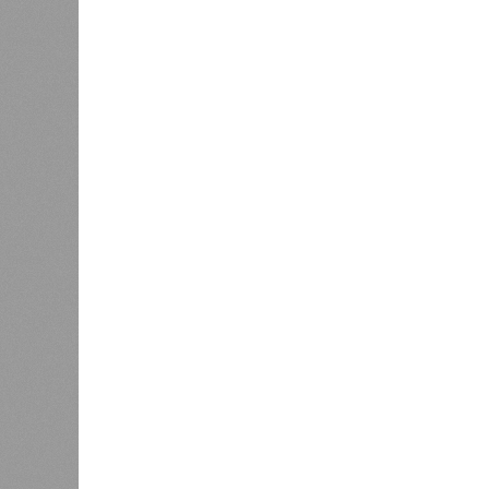
служба
17 ран
0
Дагестан попал в топ-10
18 нас
регионов-лидеров по числу
блокад
регистраций заведений общепита
Напомн
нанесл
результате чего на пике разгула с
сёл. К 12 июля эта цифра сократил
фиксируют дальнейшее улучшение 
В Агульском районе вследствие ча
прервано сообщение с селом Бурша
17 июля.
В Гунибском районе на стратегичес
уничтожили подъездные пути к мост
оказались отрезаны сразу шесть н
транспортного сообщения в Лакско
временная схема движения.
На региональной трассе «Мамраш –