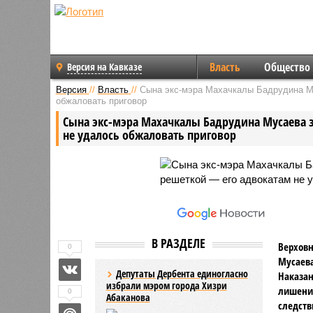
Власть
Общество
Версия на Кавказе
Версия
//
Власть
//
Сына экс-мэра Махачкалы Бадрудина Му
обжаловать приговор
Сына экс-мэра Махачкалы Бадрудина Мусаева з
не удалось обжаловать приговор
В РАЗДЕЛЕ
Верховн
0
Мусаева
Депутаты Дербента единогласно
Наказан
избрали мэром города Хизри
лишения
0
Абаканова
следств