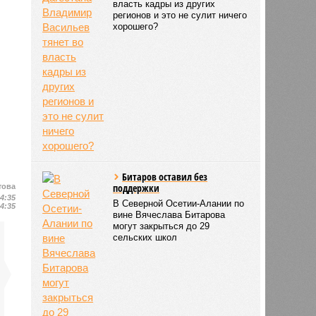
власть кадры из других
регионов и это не сулит ничего
хорошего?
Битаров оставил без
поддержки
това
14:35
В Северной Осетии-Алании по
14:35
вине Вячеслава Битарова
могут закрыться до 29
сельских школ