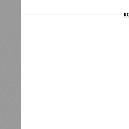
К
Версия
//
Общество
//
В Дагестане после ливней 18 сёл ос
Отрезанные от большой земли
В Дагестане после ливней 18 сёл остаются без 
В Дагестане после ливней 18 
Министерство транспорта 
В РАЗДЕЛЕ
Министе
1
актуаль
Регионы СКФО оказались в
ливней,
хвосте рейтинга доступности
0
жилья
Соглас