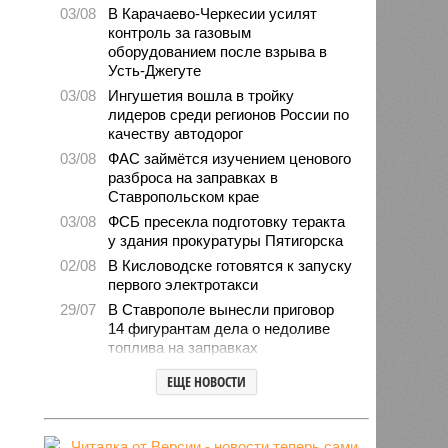
03/08
В Карачаево-Черкесии усилят
контроль за газовым
оборудованием после взрыва в
Усть-Джегуте
03/08
Ингушетия вошла в тройку
лидеров среди регионов России по
качеству автодорог
03/08
ФАС займётся изучением ценового
разброса на заправках в
Ставропольском крае
03/08
ФСБ пресекла подготовку теракта
у здания прокуратуры Пятигорска
02/08
В Кисловодске готовятся к запуску
первого электротакси
29/07
В Ставрополе вынесли приговор
14 фигурантам дела о недоливе
топлива на заправках
28/07
Продажи подержанных авто в
ЕЩЕ НОВОСТИ
СКФО сократились в 2026 году
28/07
Авиалесоохрана предупредила о
повышенной пожарной опасности