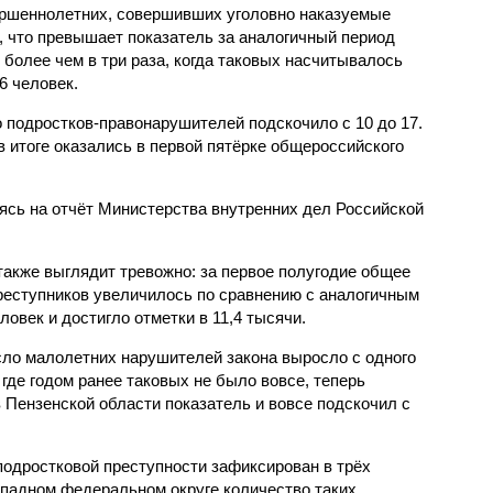
ршеннолетних, совершивших уголовно наказуемые
, что превышает показатель за аналогичный период
о более чем в три раза, когда таковых насчитывалось
6 человек.
 подростков-правонарушителей подскочило с 10 до 17.
 итоге оказались в первой пятёрке общероссийского
сь на отчёт Министерства внутренних дел Российской
также выглядит тревожно: за первое полугодие общее
еступников увеличилось по сравнению с аналогичным
овек и достигло отметки в 11,4 тысячи.
сло малолетних нарушителей закона выросло с одного
 где годом ранее таковых не было вовсе, теперь
 Пензенской области показатель и вовсе подскочил с
одростковой преступности зафиксирован в трёх
падном федеральном округе количество таких