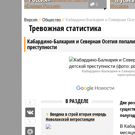
0
Осужденного экс-мэра
В городс
Махачкалы Мусу Мусаева
начался 
Версия
//
Общество
//
Кабардино-Балкария и Северная Осет
исключили из политической
Бадрудин
Тревожная статистика
партии «Единая Россия». Такое
подсудим
решение приняли накануне на
находитс
Кабардино-Балкария и Северная Осетия попали 
заседании президиума
Диего Бр
преступности
регионального отделения ЕР в
республиканской столице.
Кабардино-Балкария и Северная
преступно
В РАЗДЕЛЕ
Две рес
0
существ
Введена в строй вторая очередь
полугод
Новолакской ветростанции
0
В Каба
месяце