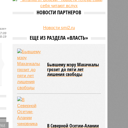
на Северном Кавказе в августе
28/07
Кисловодский пляж стал первым
НОВОСТИ ПАРТНЕРОВ
на Ставрополье обладателем
«синего флага»
27/07
Республики СКФО замкнули
Новости smi2.ru
азе»
рейтинг регионов России по
17:09
ЕЩЕ ИЗ РАЗДЕЛА «ВЛАСТЬ»
18:19
обороту розничной торговли
Бывшему мэру Махачкалы
грозит до пяти лет
лишения свободы
-
3968
В Северной Осетии-Алании