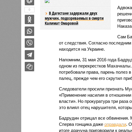
Адвока
0
В Дагестане задержали двух
решени
мужчин, подозреваемых в смерти
пригов
Калимат Омаровой
Наказа
Сам Ба
от следствия. Согласно последним
находится на Украине.
Напомним, 31 мая 2016 года Бадру
одном из перекрестков Махачкалы.
потребовали права, парень полез в
палец, прежде чем его скрутил при
Следователи просили признать Му
«Применение насилия в отношении
власти». Но прокуратура три раза 
это влиял отец нарушителя, которы
Бадрудин отрицал все обвинения. 
Сперва гонщика даже
оправдали
. 
итоге драчуна приговорили к реаль