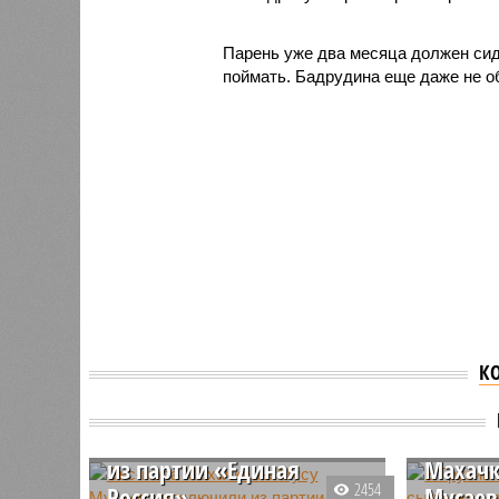
Парень уже два месяца должен сид
поймать. Бадрудина еще даже не о
К
Экс-мэра Махачкалы
В Груз
Мусу Мусаева исключили
против
из партии «Единая
Махачк
2454
Россия»
Мусаев