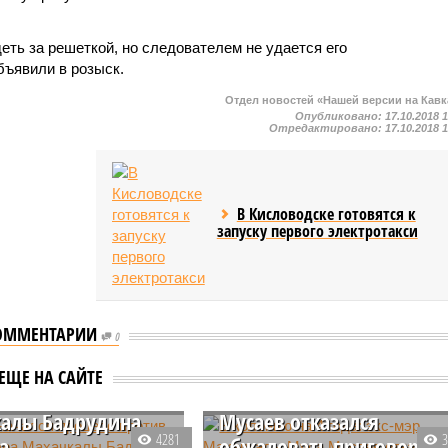
еть за решеткой, но следователем не удается его
бъявили в розыск.
Отдел новостей «Нашей версии на Кавк
Опубликовано:
17.10.2018 
Отредактировано:
17.10.2018 
В Кисловодске готовятся к
запуску первого электротакси
ОММЕНТАРИИ
0
ии начался процесс
В колонию на 4 года: экс
ЕЩЕ НА САЙТЕ
 сына экс-мэра
мэр Махачкалы Муса
алы Бадрудина
Мусаев отказался
4281
а
обжаловать приговор