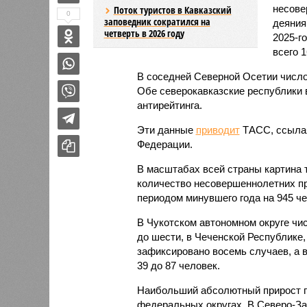
несове
Поток туристов в Кавказский
0
заповедник сократился на
деяния
четверть в 2026 году
2025-г
всего 1
В соседней Северной Осетии число
Обе северокавказские республики в
антирейтинга.
Эти данные
приводит
ТАСС, ссылая
Федерации.
В масштабах всей страны картина 
количество несовершеннолетних пр
периодом минувшего года на 945 чел
В Чукотском автономном округе чи
до шести, в Чеченской Республике,
зафиксировано восемь случаев, а в
39 до 87 человек.
Наибольший абсолютный прирост п
федеральных округах. В Северо-За