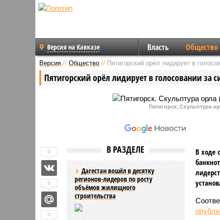
Власть
Общество
Версия на Кавказе
Версия
//
Общество
//
Пятигорский орёл лидирует в голосо
Пятигорский орёл лидирует в голосовании за 
Пятигорск. Скульптура о
В РАЗДЕЛЕ
В ходе 
0
банкнот
Дагестан вошёл в десятку
лидерс
регионов-лидеров по росту
установ
0
объёмов жилищного
строительства
Соотве
опубли
0