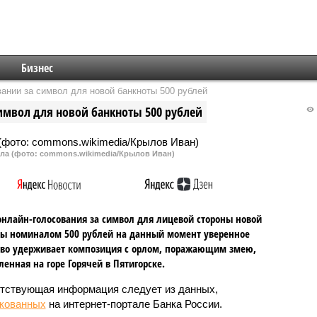
Бизнес
вании за символ для новой банкноты 500 рублей
символ для новой банкноты 500 рублей
рла (фото: commons.wikimedia/Крылов Иван)
онлайн-голосования за символ для лицевой стороны новой
ы номиналом 500 рублей на данный момент уверенное
тво удерживает композиция с орлом, поражающим змею,
ленная на горе Горячей в Пятигорске.
тствующая информация следует из данных,
кованных
на интернет-портале Банка России.