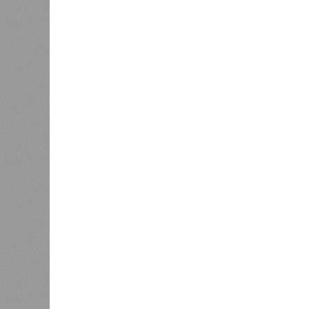
0
Дагестан попал в топ-10
18 нас
регионов-лидеров по числу
блокад
регистраций заведений общепита
Напомн
нанесл
результате чего на пике разгула с
сёл. К 12 июля эта цифра сократил
фиксируют дальнейшее улучшение 
В Агульском районе вследствие ча
прервано сообщение с селом Бурша
17 июля.
В Гунибском районе на стратегичес
уничтожили подъездные пути к мост
оказались отрезаны сразу шесть н
транспортного сообщения в Лакско
временная схема движения.
На региональной трассе «Мамраш –
Гергебильскому району, водная ст
отрезках, и весь автомобильный п