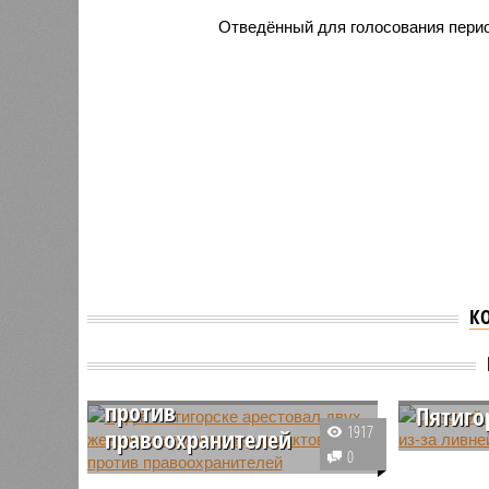
Отведённый для голосования период
К
Суд в Пятигорске
арестовал двух женщин
за подготовку терактов
Селево
против
Пятиго
1917
правоохранителей
На Пятиг
0
В Пятигорске по решению суда
мощные 