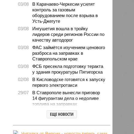
03/08
В Карачаево-Черкесии усилят
контроль за газовым
оборудованием после взрыва в
Усть-Джегуте
03/08
Ингушетия вошла в тройку
лидеров среди регионов России по
качеству автодорог
03/08
ФАС займётся изучением ценового
разброса на заправках в
Ставропольском крае
03/08
ФСБ пресекла подготовку теракта
у здания прокуратуры Пятигорска
02/08
В Кисловодске готовятся к запуску
первого электротакси
29/07
В Ставрополе вынесли приговор
14 фигурантам дела о недоливе
топлива на заправках
28/07
Продажи подержанных авто в
ЕЩЕ НОВОСТИ
СКФО сократились в 2026 году
28/07
Авиалесоохрана предупредила о
повышенной пожарной опасности