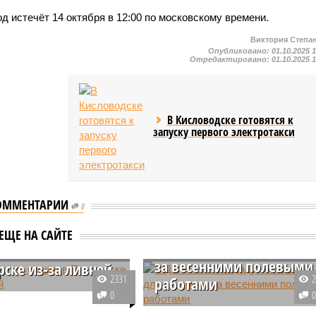
 истечёт 14 октября в 12:00 по московскому времени.
Виктория Степа
Опубликовано:
01.10.2025 
Отредактировано:
01.10.2025 
В Кисловодске готовятся к
запуску первого электротакси
ОММЕНТАРИИ
0
В Дагестане создадут
ЕЩЕ НА САЙТЕ
оперштаб для контроля
й поток сошёл в
за весенними полевыми
рске из-за ливней
2331
работами
орск обрушились
0
дождевые массы,
В Дагестане принято решение о