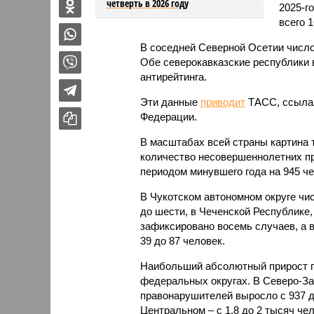
четверть в 2026 году
2025-г
всего 1
В соседней Северной Осетии число
Обе северокавказские республики в
антирейтинга.
Эти данные
приводит
ТАСС, ссылая
Федерации.
В масштабах всей страны картина 
количество несовершеннолетних пр
периодом минувшего года на 945 чел
В Чукотском автономном округе чи
до шести, в Чеченской Республике,
зафиксировано восемь случаев, а в
39 до 87 человек.
Наибольший абсолютный прирост п
федеральных округах. В Северо-За
правонарушителей выросло с 937 до 
Центральном – с 1,8 до 2 тысяч чел