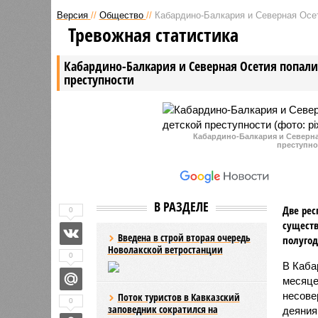
заключены под стражу две
спровоци
Версия
//
Общество
//
Кабардино-Балкария и Северная Осет
женщины, подозреваемые в
селевого
Тревожная статистика
подготовке двойного теракта
городски
против сотрудников
Кабардино-Балкария и Северная Осетия попали 
правоохранительных органов.
преступности
Кабардино-Балкария и Северная
преступно
В РАЗДЕЛЕ
Две рес
0
существ
Введена в строй вторая очередь
полугод
Новолакской ветростанции
0
В Каба
месяце
несове
Поток туристов в Кавказский
0
заповедник сократился на
деяния