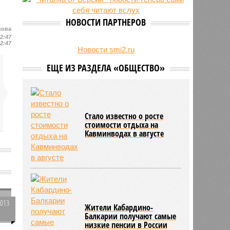
на Северном Кавказе в августе
28/07
Кисловодский пляж стал первым
НОВОСТИ ПАРТНЕРОВ
на Ставрополье обладателем
нова
«синего флага»
12:47
12:47
27/07
Республики СКФО замкнули
Новости smi2.ru
рейтинг регионов России по
ЕЩЕ ИЗ РАЗДЕЛА «ОБЩЕСТВО»
обороту розничной торговли
Стало известно о росте
стоимости отдыха на
Кавминводах в августе
2013
Жители Кабардино-
0
Балкарии получают самые
низкие пенсии в России