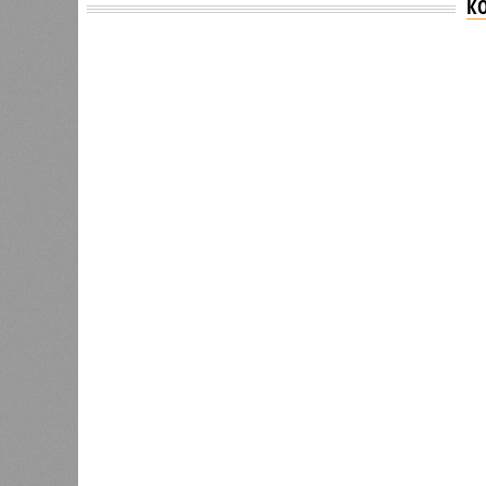
К
Версия
//
Общество
//
В Дагестане после ливней 18 сёл ос
Отрезанные от большой земли
В Дагестане после ливней 18 сёл остаются без 
В Дагестане после ливней 18 
Министерство транспорта 
В РАЗДЕЛЕ
Министе
1
актуаль
Регионы СКФО оказались в
ливней,
хвосте рейтинга доступности
0
жилья
Соглас
служба
17 ран