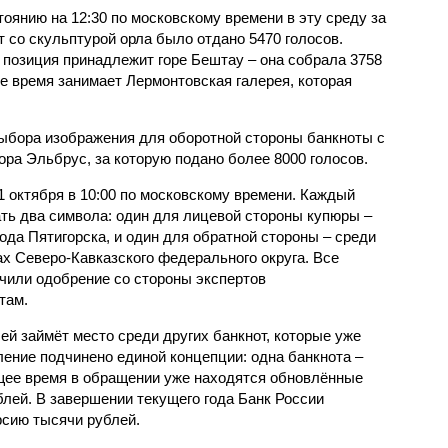
тоянию на 12:30 по московскому времени в эту среду за
т со скульптурой орла было отдано 5470 голосов.
 позиция принадлежит горе Бештау – она собрала 3758
ее время занимает Лермонтовская галерея, которая
ыбора изображения для оборотной стороны банкноты с
ра Эльбрус, за которую подано более 8000 голосов.
1 октября в 10:00 по московскому времени. Каждый
ть два символа: один для лицевой стороны купюры –
да Пятигорска, и один для обратной стороны – среди
х Северо-Кавказского федерального округа. Все
чили одобрение со стороны экспертов
там.
й займёт место среди других банкнот, которые уже
ние подчинено единой концепции: одна банкнота –
щее время в обращении уже находятся обновлённые
лей. В завершении текущего года Банк России
рсию тысячи рублей.