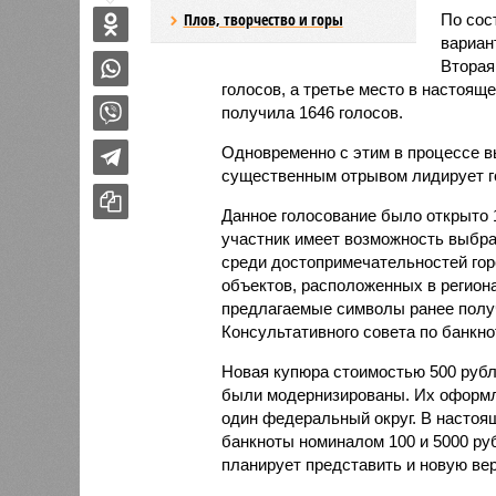
Плов, творчество и горы
По сос
вариан
Вторая
голосов, а третье место в настоящ
получила 1646 голосов.
Одновременно с этим в процессе в
существенным отрывом лидирует го
Данное голосование было открыто 
участник имеет возможность выбра
среди достопримечательностей горо
объектов, расположенных в региона
предлагаемые символы ранее полу
Консультативного совета по банкно
Новая купюра стоимостью 500 рубле
были модернизированы. Их оформле
один федеральный округ. В настоя
банкноты номиналом 100 и 5000 руб
планирует представить и новую ве