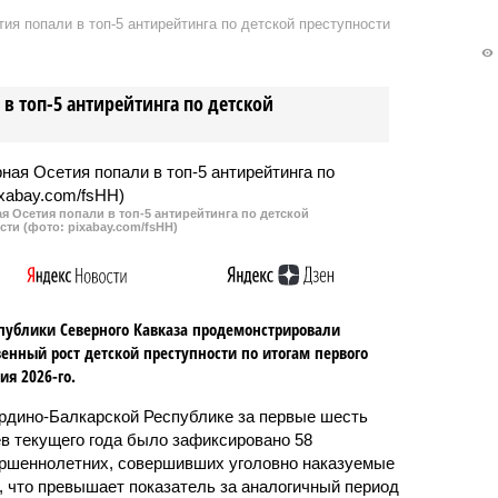
ровавшие сход
формировании оперативного
ия попали в топ-5 антирейтинга по детской преступности
 потока прямо на
штаба, который будет
е улицы.
координировать и
контролировать проведение
в топ-5 антирейтинга по детской
весенних полевых работ в
регионе.
 Осетия попали в топ-5 антирейтинга по детской
сти (фото: pixabay.com/fsHH)
публики Северного Кавказа продемонстрировали
енный рост детской преступности по итогам первого
ия 2026-го.
рдино-Балкарской Республике за первые шесть
в текущего года было зафиксировано 58
ршеннолетних, совершивших уголовно наказуемые
, что превышает показатель за аналогичный период