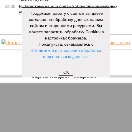
04/08
В Дагестане нашли почти 3,9 тысячи земельных
участков под жилую застройку
Продолжая работу с сайтом вы даете
согласие на обработку данных нашим
ЕЩЕ НОВОСТИ
сайтом и сторонними ресурсами. Вы
можете запретить обработку Cookies в
настройках браузера.
Пожалуйста, ознакомьтесь с
НОВОСТИ ПАРТНЕРОВ
«Политикой в отношении обработки
персональных данных»
.
Новости smi2.ru
OK
ЕЩЕ ИЗ РАЗДЕЛА «ОБЩЕСТВО»
В Чечне судят публициста Ризвана
Ибрагимова, который разгневал Кадырова