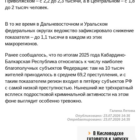
Приволжском – с 2,2 до 2,3 тысячи, а в Центральном – с 1,8
до 2 тысяч человек.
В то же время в Дальневосточном и Уральском
федеральных округах ведомство зафиксировало снижение
показателя – до 1,1 тысячи в каждом из этих
макрорегионов.
Ранее сообщалось, что по итогам 2025 года Кабардино-
Балкарская Республика относилась к числу наиболее
благополучных субъектов Федерации: там на 10 тысяч
жителей приходилось в среднем 69,2 преступления, и с
таким показателем регион входил в пятёрку субъектов РФ
с самой низкой преступностью. Нынешний же трёхкратный
всплеск подростковой криминальной активности на этом
фоне выглядит особенно тревожно.
Галина Летова
Опубликовано:
23.07.2026 14:35
Отредактировано:
23.07.2026 14:35
В Кисловодске
готовятся к запуску