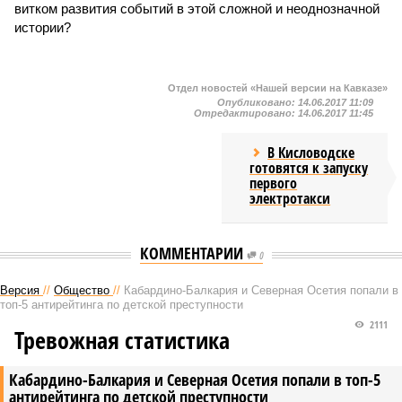
витком развития событий в этой сложной и неоднозначной
истории?
Отдел новостей «Нашей версии на Кавказе»
Опубликовано:
14.06.2017 11:09
Отредактировано:
14.06.2017 11:45
В Кисловодске
готовятся к запуску
первого
электротакси
КОММЕНТАРИИ
0
Версия
//
Общество
//
Кабардино-Балкария и Северная Осетия попали в
топ-5 антирейтинга по детской преступности
2111
Тревожная статистика
Кабардино-Балкария и Северная Осетия попали в топ-5
антирейтинга по детской преступности