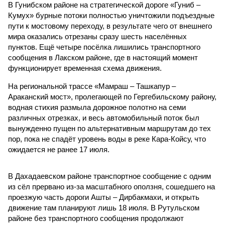
В Гунибском районе на стратегической дороге «Гуниб –
Кумух» бурные потоки полностью уничтожили подъездные
пути к мостовому переходу, в результате чего от внешнего
мира оказались отрезаны сразу шесть населённых
пунктов. Ещё четыре посёлка лишились транспортного
сообщения в Лакском районе, где в настоящий момент
функционирует временная схема движения.
На региональной трассе «Мамраш – Ташкапур –
Араканский мост», пролегающей по Гергебильскому району,
водная стихия размыла дорожное полотно на семи
различных отрезках, и весь автомобильный поток был
вынужденно пущен по альтернативным маршрутам до тех
пор, пока не спадёт уровень воды в реке Кара-Койсу, что
ожидается не ранее 17 июля.
В Дахадаевском районе транспортное сообщение с одним
из сёл прервано из-за масштабного оползня, сошедшего на
проезжую часть дороги Ашты – Дирбакмахи, и открыть
движение там планируют лишь 18 июля. В Рутульском
районе без транспортного сообщения продолжают