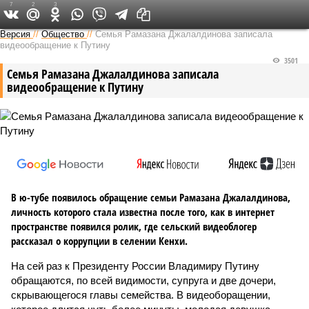
7
2
3
Версия на Кавказе
Версия
//
Общество
//
Семья Рамазана Джалалдинова записала
видеообращение к Путину
3501
Семья Рамазана Джалалдинова записала
видеообращение к Путину
В ю-тубе появилось обращение семьи Рамазана Джалалдинова,
личность которого стала известна после того, как в интернет
пространстве появился ролик, где сельский видеоблогер
рассказал о коррупции в селении Кенхи.
На сей раз к Президенту России Владимиру Путину
обращаются, по всей видимости, супруга и две дочери,
скрывающегося главы семейства. В видеоборащении,