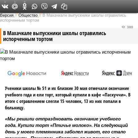
1
1
0
Версия на Кавказе
Версия
//
Общество
//
В Махачкале выпускники школы отравились
испорченным тортом
3009
В Махачкале выпускники школы отравились
испорченным тортом
Ученики школы № 51 и их близкие 30 мая отмечали окончание
учебного года и ели торт, который купили в кафе «Паскуччи». В
итоге с отравлением слегли 15 человек, 13 из них попали в
больницу.
«Мы решили отпраздновать окончание учебного
года. Купили торт «Птичье молоко». На следующий
день у моего племянника заболел живот, его стало