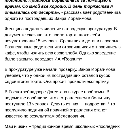
тошнить. Пришлось обратиться за помощью к
врачам. Со мной все хорошо. В день торжества я
отказалась от десерта»,
- рассказывает родственница
одного из пострадавших Заира Ибрагимова.
Женщина подала заявление в городскую прокуратуру. В
документе сказано, что после торта плохо себя
почувствовали 15 человек. Среди них и дети, и взрослые.
Разгневанные родственники отравившихся отправились в
кафе, чтобы излить всю свою злобу. Однако заведение
было закрыто, передает ИА «Regnum».
В прокуратуре уже начали проверку. Заира Ибрагимова
уверяет, что у одной из пострадавших остался кусок
«ядовитого» торта. Она просит провести экспертизу.
В Роспотребнадзоре Дагестана в курсе проблемы. В
ведомстве сообщили, что с отравлением в больницу
поступило 13 человек. Девять из них — подростки. Что
послужило подлинной причиной отравления станет
известно по результатам обследования.
Май и июнь – традиционное время школьных «последних