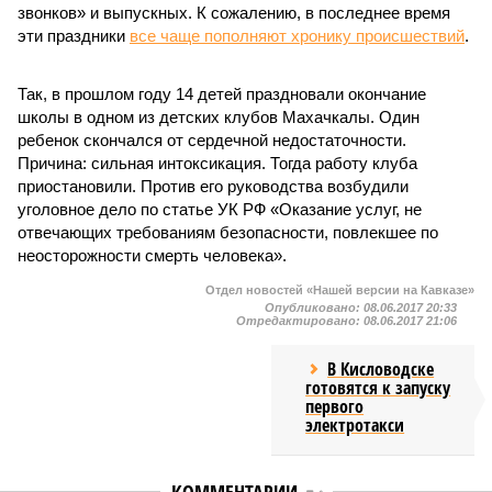
звонков» и выпускных. К сожалению, в последнее время
эти праздники
все чаще пополняют хронику происшествий
.
Так, в прошлом году 14 детей праздновали окончание
школы в одном из детских клубов Махачкалы. Один
ребенок скончался от сердечной недостаточности.
Причина: сильная интоксикация. Тогда работу клуба
приостановили. Против его руководства возбудили
уголовное дело по статье УК РФ «Оказание услуг, не
отвечающих требованиям безопасности, повлекшее по
неосторожности смерть человека».
Отдел новостей «Нашей версии на Кавказе»
Опубликовано:
08.06.2017 20:33
Отредактировано:
08.06.2017 21:06
В Кисловодске
готовятся к запуску
первого
электротакси