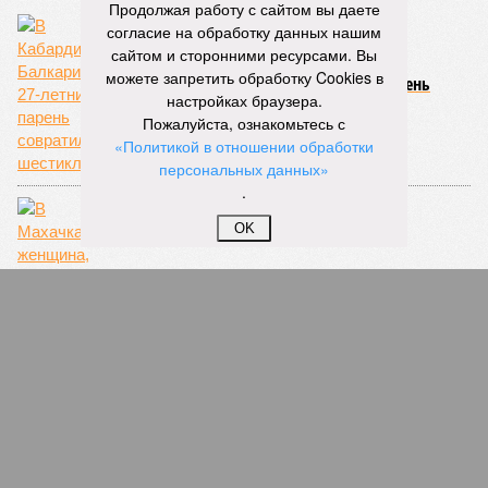
Продолжая работу с сайтом вы даете
согласие на обработку данных нашим
сайтом и сторонними ресурсами. Вы
можете запретить обработку Cookies в
В Кабардино-Балкарии 27-летний парень
настройках браузера.
совратил шестиклассницу
Пожалуйста, ознакомьтесь с
«Политикой в отношении обработки
персональных данных»
.
OK
В Махачкале женщина, дочку которой
загрызли собаки, требует компенсацию в 50
миллионов рублей