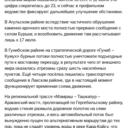
цифра сократилась до 23, и сейчас в профильном
ведомстве фиксируют дальнейшее улучшение обстановки.
В Агульском районе вследствие частичного обрушения
каменно-арочного моста полностью прервано сообщение с
селом Буршаг, и возобновить движение там рассчитывают
лишь к 17 июля.
В Гунибском районе на стратегической дороге «Гуниб –
Кумух» бурные потоки полностью уничтожили подъездные
пути к мостовому переходу, в результате чего от внешнего
мира оказались отрезаны сразу шесть населённых
пунктов. Ещё четыре посёлка лишились транспортного
сообщения в Лакском районе, где в настоящий момент
функционирует временная схема движения.
На региональной трассе «Мамраш – Ташкапур –
Араканский мост», пролегающей по Гергебильскому району,
водная стихия размыла дорожное полотно на семи
различных отрезках, и весь автомобильный поток был
вынужденно пущен по альтернативным маршрутам до тех
пор, пока не спадёт уровень воды в реке Кара-Койсу, что