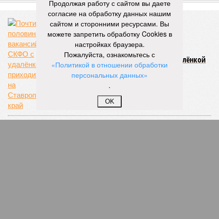
Продолжая работу с сайтом вы даете
согласие на обработку данных нашим
сайтом и сторонними ресурсами. Вы
можете запретить обработку Cookies в
настройках браузера.
Пожалуйста, ознакомьтесь с
Почти половина вакансий СКФО с удалёнкой
«Политикой в отношении обработки
приходится на Ставропольский край
персональных данных»
.
OK
Жители Ставропольского края задолжали за
капремонт свыше 423 млн рублей