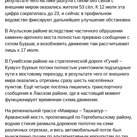
результате чего на пике разгула стихии без связи с
внешним миром оказались жители 53 сёл. К 12 июля эта
цифра сократилась до 23, и сейчас в профильном
ведомстве фиксируют дальнейшее улучшение обстановки.
В Агульском районе вследствие частичного обрушения
каменно-арочного моста полностью прервано сообщение с
селом Буршаг, и возобновить движение там рассчитывают
лишь к 17 июля.
В Гунибском районе на стратегической дороге «Гуниб –
Кумух» бурные потоки полностью уничтожили подъездные
пути к мостовому переходу, в результате чего от внешнего
мира оказались отрезаны сразу шесть населённых
пунктов. Ещё четыре посёлка лишились транспортного
сообщения в Лакском районе, где в настоящий момент
функционирует временная схема движения.
На региональной трассе «Мамраш – Ташкапур –
Араканский мост», пролегающей по Гергебильскому району,
водная стихия размыла дорожное полотно на семи
различных отрезках, и весь автомобильный поток был
вынужденно пущен по альтернативным маршрутам до тех