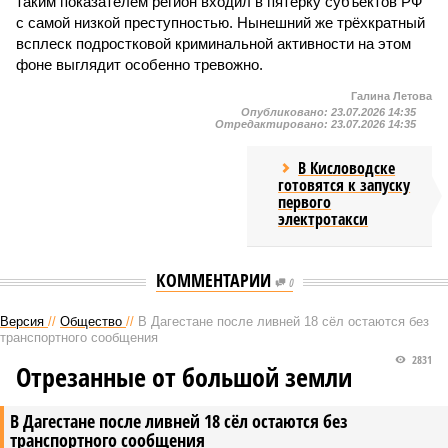
таким показателем регион входил в пятёрку субъектов РФ
с самой низкой преступностью. Нынешний же трёхкратный
всплеск подростковой криминальной активности на этом
фоне выглядит особенно тревожно.
Галина Летова
Опубликовано:
23.07.2026 14:35
Отредактировано:
23.07.2026 14:35
В Кисловодске
готовятся к запуску
первого
электротакси
КОММЕНТАРИИ
0
Версия
//
Общество
//
В Дагестане после ливней 18 сёл остаются без
транспортного сообщения
2831
Отрезанные от большой земли
В Дагестане после ливней 18 сёл остаются без
транспортного сообщения