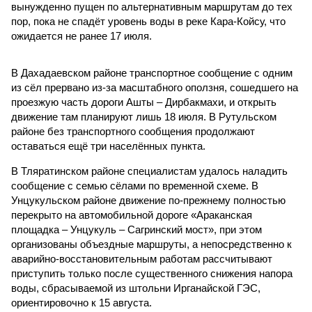
вынужденно пущен по альтернативным маршрутам до тех
пор, пока не спадёт уровень воды в реке Кара-Койсу, что
ожидается не ранее 17 июля.
В Дахадаевском районе транспортное сообщение с одним
из сёл прервано из-за масштабного оползня, сошедшего на
проезжую часть дороги Ашты – Дирбакмахи, и открыть
движение там планируют лишь 18 июля. В Рутульском
районе без транспортного сообщения продолжают
оставаться ещё три населённых пункта.
В Тляратинском районе специалистам удалось наладить
сообщение с семью сёлами по временной схеме. В
Унцукульском районе движение по-прежнему полностью
перекрыто на автомобильной дороге «Араканская
площадка – Унцукуль – Сагринский мост», при этом
организованы объездные маршруты, а непосредственно к
аварийно-восстановительным работам рассчитывают
приступить только после существенного снижения напора
воды, сбрасываемой из штольни Ирганайской ГЭС,
ориентировочно к 15 августа.