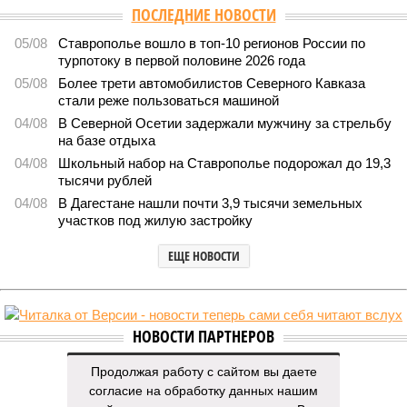
ПОСЛЕДНИЕ НОВОСТИ
05/08
Ставрополье вошло в топ-10 регионов России по
турпотоку в первой половине 2026 года
05/08
Более трети автомобилистов Северного Кавказа
стали реже пользоваться машиной
04/08
В Северной Осетии задержали мужчину за стрельбу
на базе отдыха
04/08
Школьный набор на Ставрополье подорожал до 19,3
тысячи рублей
04/08
В Дагестане нашли почти 3,9 тысячи земельных
участков под жилую застройку
ЕЩЕ НОВОСТИ
НОВОСТИ ПАРТНЕРОВ
Продолжая работу с сайтом вы даете
Новости smi2.ru
согласие на обработку данных нашим