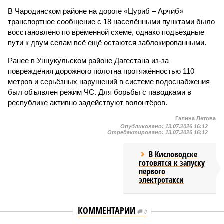
В Чародинском районе на дороге «Цуриб – Арчиб»
транспортное сообщение с 18 населёнными пунктами было
восстановлено по временной схеме, однако подъездные
пути к двум селам всё ещё остаются заблокированными.
Ранее в Унцукульском районе Дагестана из-за
повреждения дорожного полотна протяжённостью 110
метров и серьёзных нарушений в системе водоснабжения
был объявлен режим ЧС. Для борьбы с паводками в
республике активно задействуют волонтёров.
Галина Летова
Опубликовано:
13.07.2026 16:12
Отредактировано:
13.07.2026 16:12
В Кисловодске
готовятся к запуску
первого
электротакси
КОММЕНТАРИИ
0