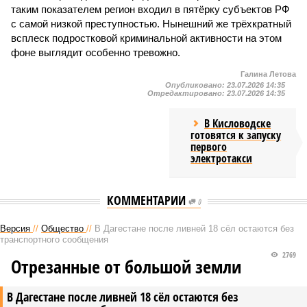
таким показателем регион входил в пятёрку субъектов РФ
с самой низкой преступностью. Нынешний же трёхкратный
всплеск подростковой криминальной активности на этом
фоне выглядит особенно тревожно.
Галина Летова
Опубликовано:
23.07.2026 14:35
Отредактировано:
23.07.2026 14:35
В Кисловодске
готовятся к запуску
первого
электротакси
КОММЕНТАРИИ
0
Версия
//
Общество
//
В Дагестане после ливней 18 сёл остаются без
транспортного сообщения
2769
Отрезанные от большой земли
В Дагестане после ливней 18 сёл остаются без