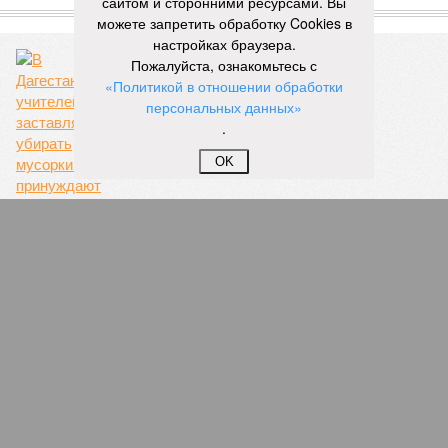
сайтом и сторонними ресурсами. Вы
ЕЩЕ ИЗ РАЗДЕЛА «ОБЩЕСТВО»
можете запретить обработку Cookies в
настройках браузера.
Пожалуйста, ознакомьтесь с
«Политикой в отношении обработки
персональных данных»
.
Унизительное положение
OK
В Кабардино-Балкарии восьмиклассник умер
во время тренировки по каратэ