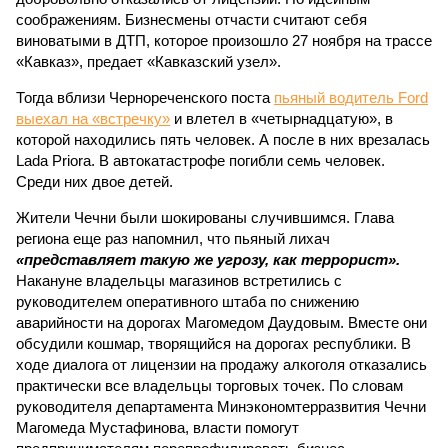
соображениям. Бизнесмены отчасти считают себя
виноватыми в ДТП, которое произошло 27 ноября на трассе
«Кавказ», предает «Кавказский узел».
Тогда вблизи Чернореченского поста
пьяный водитель Ford
выехал на «встречку»
и влетел в «четырнадцатую», в
которой находились пять человек. А после в них врезалась
Lada Priora. В автокатастрофе погибли семь человек.
Среди них двое детей.
Жители Чечни были шокированы случившимся. Глава
региона еще раз напомнил, что пьяный лихач
«представляет такую же угрозу, как террорист».
Накануне владельцы магазинов встретились с
руководителем оперативного штаба по снижению
аварийности на дорогах Магомедом Даудовым. Вместе они
обсудили кошмар, творящийся на дорогах республики. В
ходе диалога от лицензии на продажу алкоголя отказались
практически все владельцы торговых точек. По словам
руководителя департамента Минэкономтерразвития Чечни
Магомеда Мустафинова, власти помогут