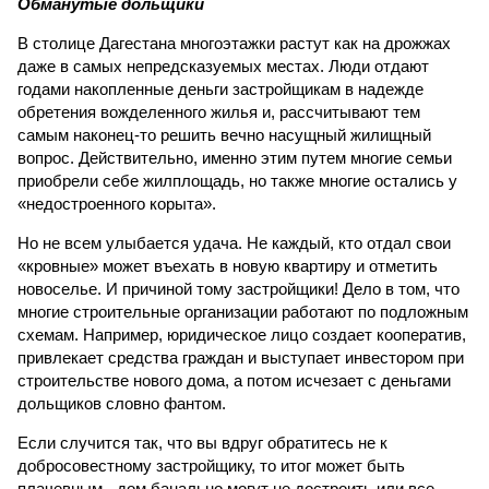
Обманутые дольщики
В столице Дагестана многоэтажки растут как на дрожжах
даже в самых непредсказуемых местах. Люди отдают
годами накопленные деньги застройщикам в надежде
обретения вожделенного жилья и, рассчитывают тем
самым наконец-то решить вечно насущный жилищный
вопрос. Действительно, именно этим путем многие семьи
приобрели себе жилплощадь, но также многие остались у
«недостроенного корыта».
Но не всем улыбается удача. Не каждый, кто отдал свои
«кровные» может въехать в новую квартиру и отметить
новоселье. И причиной тому застройщики! Дело в том, что
многие строительные организации работают по подложным
схемам. Например, юридическое лицо создает кооператив,
привлекает средства граждан и выступает инвестором при
строительстве нового дома, а потом исчезает с деньгами
дольщиков словно фантом.
Если случится так, что вы вдруг обратитесь не к
добросовестному застройщику, то итог может быть
плачевным - дом банально могут не достроить или все-