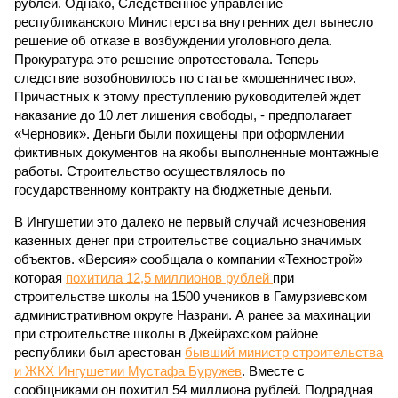
рублей. Однако, Следственное управление
республиканского Министерства внутренних дел вынесло
решение об отказе в возбуждении уголовного дела.
Прокуратура это решение опротестовала. Теперь
следствие возобновилось по статье «мошенничество».
Причастных к этому преступлению руководителей ждет
наказание до 10 лет лишения свободы, - предполагает
«Черновик». Деньги были похищены при оформлении
фиктивных документов на якобы выполненные монтажные
работы. Строительство осуществлялось по
государственному контракту на бюджетные деньги.
В Ингушетии это далеко не первый случай исчезновения
казенных денег при строительстве социально значимых
объектов. «Версия» сообщала о компании «Технострой»
которая
похитила 12,5 миллионов рублей
при
строительстве школы на 1500 учеников в Гамурзиевском
административном округе Назрани. А ранее за махинации
при строительстве школы в Джейрахском районе
республики был арестован
бывший министр строительства
и ЖКХ Ингушетии Мустафа Буружев
. Вместе с
сообщниками он похитил 54 миллиона рублей. Подрядная