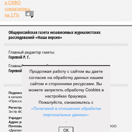
1
Общероссийская газета независимых журналистских
расследований «Наша версия»
Главный редактор газеты:
Горевой Р. Г.
Главный редактор сайта:
Горевой Р. Г.
Продолжая работу с сайтом вы даете
согласие на обработку данных нашим
сайтом и сторонними ресурсами. Вы
можете запретить обработку Cookies в
Подписной индекс газеты «Наша версия»:
настройках браузера.
в каталоге «Почта России» —
99266
Пожалуйста, ознакомьтесь с
«Пресса России» (зелёный) —
41522
«Политикой в отношении обработки
Регистрационный номер Роскомнадзора
Эл № ФС77-53847 от 26.04.2013.
персональных данных»
Учредитель ООО «Версия»
.
Адрес редакции:
123100, Россия, Москва, улица 1905 года, 7с1
Почтовый адрес редакции:
123022, Россия, Москва, а/я 29. для ООО
OK
«Диалан»