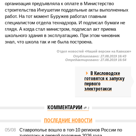
организация предъявляла к оплате в Министерство
строительства Ингушетии поддельные акты выполненных
работ. На тот момент Буружев работал главным
специалистом отдела технадзора. И подписал бумаги не
глядя. А когда стал министром, подписал акт приема
школьного здания в эксплуатацию. При этом чиновник
знал, что школа так и не была построена.
Отдел новостей «Нашей версии на Кавказе»
Опубликовано:
27.08.2019 16:43
Отредактировано:
27.08.2019 16:54
В Кисловодске
готовятся к запуску
первого
электротакси
КОММЕНТАРИИ
0
ПОСЛЕДНИЕ НОВОСТИ
05/08
Ставрополье вошло в топ-10 регионов России по
турпотоку в первой половине 2026 года