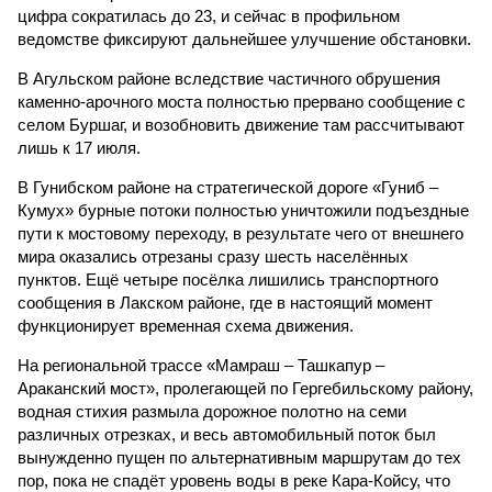
цифра сократилась до 23, и сейчас в профильном
ведомстве фиксируют дальнейшее улучшение обстановки.
В Агульском районе вследствие частичного обрушения
каменно-арочного моста полностью прервано сообщение с
селом Буршаг, и возобновить движение там рассчитывают
лишь к 17 июля.
В Гунибском районе на стратегической дороге «Гуниб –
Кумух» бурные потоки полностью уничтожили подъездные
пути к мостовому переходу, в результате чего от внешнего
мира оказались отрезаны сразу шесть населённых
пунктов. Ещё четыре посёлка лишились транспортного
сообщения в Лакском районе, где в настоящий момент
функционирует временная схема движения.
На региональной трассе «Мамраш – Ташкапур –
Араканский мост», пролегающей по Гергебильскому району,
водная стихия размыла дорожное полотно на семи
различных отрезках, и весь автомобильный поток был
вынужденно пущен по альтернативным маршрутам до тех
пор, пока не спадёт уровень воды в реке Кара-Койсу, что