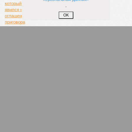
.
OK
Сотрудники МВД в Чечне попросились в
санкционный список США
Мимо медицины