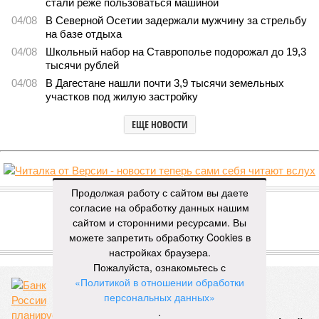
стали реже пользоваться машиной
04/08
В Северной Осетии задержали мужчину за стрельбу
на базе отдыха
04/08
Школьный набор на Ставрополье подорожал до 19,3
тысячи рублей
04/08
В Дагестане нашли почти 3,9 тысячи земельных
участков под жилую застройку
ЕЩЕ НОВОСТИ
НОВОСТИ ПАРТНЕРОВ
Продолжая работу с сайтом вы даете
согласие на обработку данных нашим
сайтом и сторонними ресурсами. Вы
Новости smi2.ru
можете запретить обработку Cookies в
ЕЩЕ ИЗ РАЗДЕЛА «БИЗНЕС»
настройках браузера.
Пожалуйста, ознакомьтесь с
«Политикой в отношении обработки
персональных данных»
.