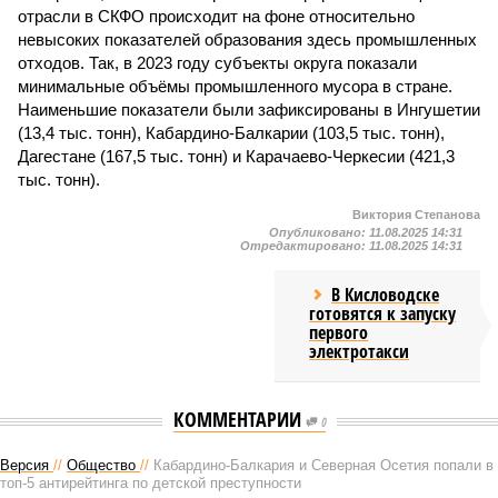
отрасли в СКФО происходит на фоне относительно
невысоких показателей образования здесь промышленных
отходов. Так, в 2023 году субъекты округа показали
минимальные объёмы промышленного мусора в стране.
Наименьшие показатели были зафиксированы в Ингушетии
(13,4 тыс. тонн), Кабардино-Балкарии (103,5 тыс. тонн),
Дагестане (167,5 тыс. тонн) и Карачаево-Черкесии (421,3
тыс. тонн).
Виктория Степанова
Опубликовано:
11.08.2025 14:31
Отредактировано:
11.08.2025 14:31
В Кисловодске
готовятся к запуску
первого
электротакси
КОММЕНТАРИИ
0
Версия
//
Общество
//
Кабардино-Балкария и Северная Осетия попали в
топ-5 антирейтинга по детской преступности