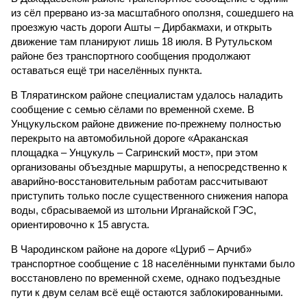
из сёл прервано из-за масштабного оползня, сошедшего на
проезжую часть дороги Ашты – Дирбакмахи, и открыть
движение там планируют лишь 18 июля. В Рутульском
районе без транспортного сообщения продолжают
оставаться ещё три населённых пункта.
В Тляратинском районе специалистам удалось наладить
сообщение с семью сёлами по временной схеме. В
Унцукульском районе движение по-прежнему полностью
перекрыто на автомобильной дороге «Араканская
площадка – Унцукуль – Сагринский мост», при этом
организованы объездные маршруты, а непосредственно к
аварийно-восстановительным работам рассчитывают
приступить только после существенного снижения напора
воды, сбрасываемой из штольни Ирганайской ГЭС,
ориентировочно к 15 августа.
В Чародинском районе на дороге «Цуриб – Арчиб»
транспортное сообщение с 18 населёнными пунктами было
восстановлено по временной схеме, однако подъездные
пути к двум селам всё ещё остаются заблокированными.