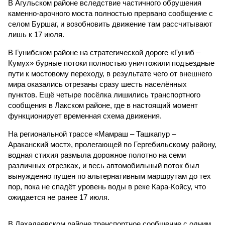
В Агульском районе вследствие частичного обрушения
каменно-арочного моста полностью прервано сообщение с
селом Буршаг, и возобновить движение там рассчитывают
лишь к 17 июля.
В Гунибском районе на стратегической дороге «Гуниб –
Кумух» бурные потоки полностью уничтожили подъездные
пути к мостовому переходу, в результате чего от внешнего
мира оказались отрезаны сразу шесть населённых
пунктов. Ещё четыре посёлка лишились транспортного
сообщения в Лакском районе, где в настоящий момент
функционирует временная схема движения.
На региональной трассе «Мамраш – Ташкапур –
Араканский мост», пролегающей по Гергебильскому району,
водная стихия размыла дорожное полотно на семи
различных отрезках, и весь автомобильный поток был
вынужденно пущен по альтернативным маршрутам до тех
пор, пока не спадёт уровень воды в реке Кара-Койсу, что
ожидается не ранее 17 июля.
В Дахадаевском районе транспортное сообщение с одним