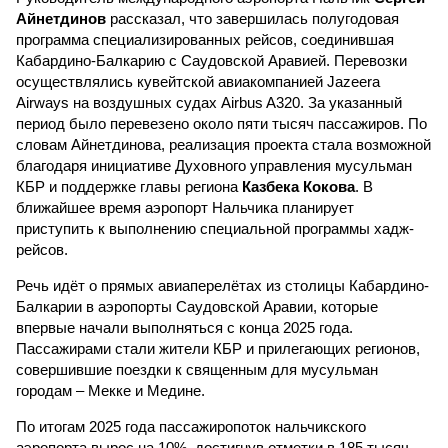
Айнетдинов
рассказал, что завершилась полугодовая
программа специализированных рейсов, соединившая
Кабардино-Балкарию с Саудовской Аравией. Перевозки
осуществлялись кувейтской авиакомпанией Jazeera
Airways на воздушных судах Airbus A320. За указанный
период было перевезено около пяти тысяч пассажиров. По
словам Айнетдинова, реализация проекта стала возможной
благодаря инициативе Духовного управления мусульман
КБР и поддержке главы региона
Казбека Кокова
. В
ближайшее время аэропорт Нальчика планирует
приступить к выполнению специальной программы хадж-
рейсов.
Речь идёт о прямых авиаперелётах из столицы Кабардино-
Балкарии в аэропорты Саудовской Аравии, которые
впервые начали выполняться с конца 2025 года.
Пассажирами стали жители КБР и прилегающих регионов,
совершившие поездки к священным для мусульман
городам – Мекке и Медине.
По итогам 2025 года пассажиропоток нальчикского
аэропорта вырос на 10%, достигнув отметки в 185 тысяч