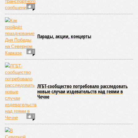
1
Парады, акции, концерты
1
ЛГБТ-сообщество потребовало расследовать
новые случаи издевательств над геями в
Чечне
1