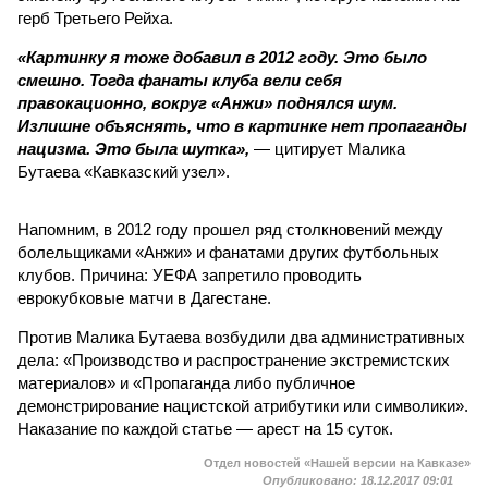
герб Третьего Рейха.
«Картинку я тоже добавил в 2012 году. Это было
смешно. Тогда фанаты клуба вели себя
правокационно, вокруг «Анжи» поднялся шум.
Излишне объяснять, что в картинке нет пропаганды
нацизма. Это была шутка»,
— цитирует Малика
Бутаева «Кавказский узел».
Напомним, в 2012 году прошел ряд столкновений между
болельщиками «Анжи» и фанатами других футбольных
клубов. Причина: УЕФА запретило проводить
еврокубковые матчи в Дагестане.
Против Малика Бутаева возбудили два административных
дела: «Производство и распространение экстремистских
материалов» и «Пропаганда либо публичное
демонстрирование нацистской атрибутики или символики».
Наказание по каждой статье — арест на 15 суток.
Отдел новостей «Нашей версии на Кавказе»
Опубликовано:
18.12.2017 09:01