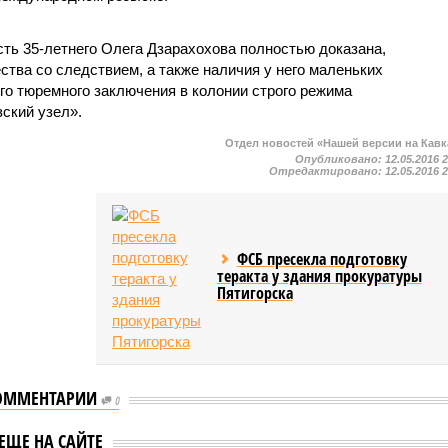
сть 35-летнего Олега Дзарахохова полностью доказана,
ества со следствием, а также наличия у него маленьких
его тюремного заключения в колонии строго режима
зский узел».
Отдел новостей «Нашей версии на Кавк
Опубликовано:
12.05.2016 
Отредактировано:
12.05.2016 
ФСБ пресекла подготовку
теракта у здания прокуратуры
Пятигорска
ОММЕНТАРИИ
0
В Дагестане завершено
завели дело на
ЕЩЕ НА САЙТЕ