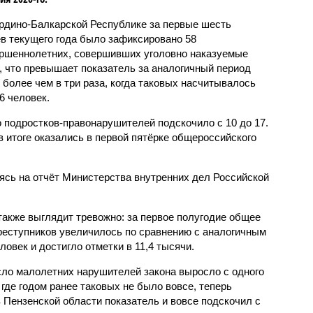
рдино-Балкарской Республике за первые шесть
в текущего года было зафиксировано 58
ршеннолетних, совершивших уголовно наказуемые
, что превышает показатель за аналогичный период
о более чем в три раза, когда таковых насчитывалось
6 человек.
 подростков-правонарушителей подскочило с 10 до 17.
 итоге оказались в первой пятёрке общероссийского
сь на отчёт Министерства внутренних дел Российской
также выглядит тревожно: за первое полугодие общее
еступников увеличилось по сравнению с аналогичным
овек и достигло отметки в 11,4 тысячи.
сло малолетних нарушителей закона выросло с одного
 где годом ранее таковых не было вовсе, теперь
 Пензенской области показатель и вовсе подскочил с