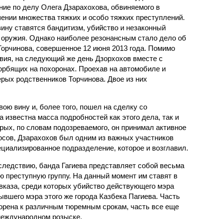
ние по делу Олега Дзарахохова, обвиняемого в
ении множества тяжких и особо тяжких преступлений.
вину ставятся бандитизм, убийство и незаконный
 оружия. Однако наиболее резонансным стало дело об
орчинова, совершенное 12 июня 2013 года. Помимо
твия, на следующий же день Дзорхохов вместе с
орбящих на похоронах. Проехав на автомобиле и
ерых родственников Торчинова. Двое из них
вою вину и, более того, пошел на сделку со
а известна масса подробностей как этого дела, так и
орых, по словам подозреваемого, он принимал активное
осов, Дзарахохов был одним из важных участников
ециализированное подразделение, которое и возглавил.
 следствию, банда Гагиева представляет собой весьма
ю преступную группу. На данный момент им ставят в
авказа, среди которых убийство действующего мэра
вшего мэра этого же города Казбека Пагиева. Часть
ворена к различным тюремным срокам, часть все еще
международном розыске.