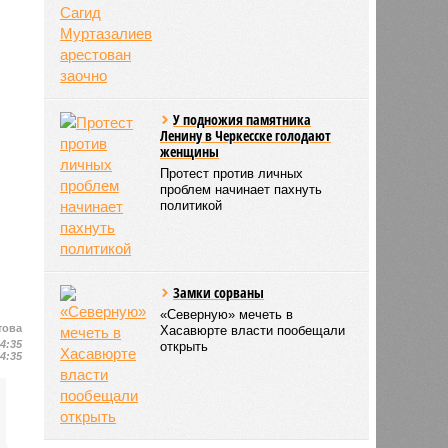
У подножия памятника
Ленину в Черкесске голодают
женщины
Протест против личных
проблем начинает пахнуть
политикой
Замки сорваны
«Северную» мечеть в
това
Хасавюрте власти пообещали
14:35
открыть
14:35