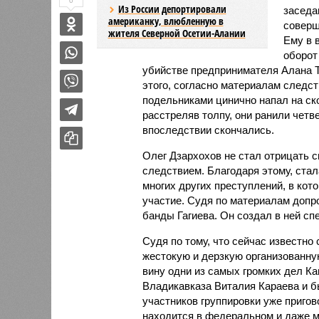
0
Из России депортировали
заседа
американку, влюбленную в
соверш
жителя Северной Осетии-Алании
Ему в 
оборот
убийстве предпринимателя Алана Т
этого, согласно материалам следс
подельниками цинично напал на ск
расстреляв толпу, они ранили четв
впоследствии скончались.
Олег Дзархохов не стал отрицать с
следствием. Благодаря этому, стал
многих других преступлений, в кот
участие. Судя по материалам допр
банды Гагиева. Он создал в ней сп
Судя по тому, что сейчас известно
жестокую и дерзкую организованну
вину одни из самых громких дел К
Владикавказа Виталия Караева и бы
участников группировки уже приго
находится в федеральном и даже 