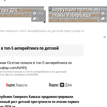
расследование дела о
тка, напавшего на
коррупции против экс-
тора ДПС
1914
главы Избербаша
ино-Балкарии
0
но уголовное дело в
Следственные органы
и 17-летнего жителя
завершили расследование в
ия попали в топ-5 антирейтинга по детской преступности
ки, обвиняемого в
рамках уголовного дела в
и на сотрудника
отношении экс-мэра города
патрульной службы.
Избербаш. Бывшему
в топ-5 антирейтинга по детской
градоначальнику предъявлены
обвинения в получении взятки,
мошеннических действиях и
злоупотреблении служебным
положением.
 Осетия попали в топ-5 антирейтинга по детской
сти (фото: pixabay.com/fsHH)
публики Северного Кавказа продемонстрировали
енный рост детской преступности по итогам первого
ия 2026-го.