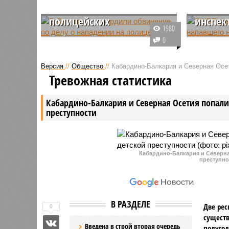
нападении на
подрос
полицейских
инспек
1980
Прокуратурой Дагестана
В Кабард
0
завершено формирование
возбужде
обвинительного заключения по
отношени
Версия
//
Общество
//
Кабардино-Балкария и Северная Осет
уголовному делу в отношении
республи
Тревожная статистика
махачкалинца Батала
нападени
Магомедова. Об этом
дорожно-
Кабардино-Балкария и Северная Осетия попали 
информировала Генеральная
преступности
прокуратура России.
Кабардино-Балкария и Северная
преступно
В РАЗДЕЛЕ
Две рес
0
существ
Введена в строй вторая очередь
полугод