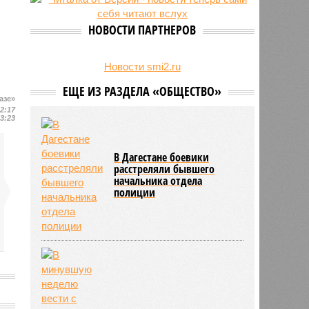
на Северном Кавказе в августе
28/07
Кисловодский пляж стал первым
НОВОСТИ ПАРТНЕРОВ
на Ставрополье обладателем
«синего флага»
27/07
Республики СКФО замкнули
Новости smi2.ru
рейтинг регионов России по
ЕЩЕ ИЗ РАЗДЕЛА «ОБЩЕСТВО»
обороту розничной торговли
азе»
22:17
23:23
В Дагестане боевики
расстреляли бывшего
начальника отдела
полиции