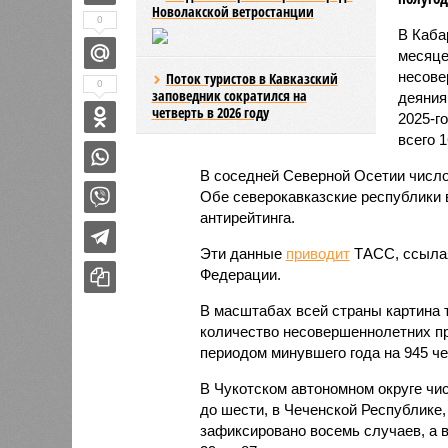
Новолакской ветростанции
0
В Каба
месяце
несове
Поток туристов в Кавказский
0
заповедник сократился на
деяния
четверть в 2026 году
2025-г
всего 1
В соседней Северной Осетии число
Обе северокавказские республики в
антирейтинга.
Эти данные
приводит
ТАСС, ссылая
Федерации.
В масштабах всей страны картина 
количество несовершеннолетних пр
периодом минувшего года на 945 чел
В Чукотском автономном округе чи
до шести, в Чеченской Республике,
зафиксировано восемь случаев, а в