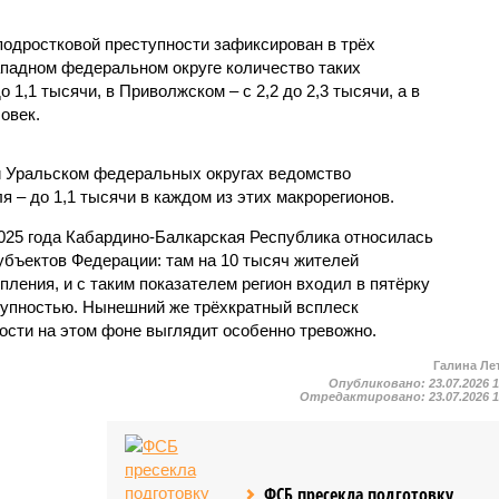
одростковой преступности зафиксирован в трёх
падном федеральном округе количество таких
1,1 тысячи, в Приволжском – с 2,2 до 2,3 тысячи, а в
овек.
и Уральском федеральных округах ведомство
 – до 1,1 тысячи в каждом из этих макрорегионов.
2025 года Кабардино-Балкарская Республика относилась
убъектов Федерации: там на 10 тысяч жителей
пления, и с таким показателем регион входил в пятёрку
тупностью. Нынешний же трёхкратный всплеск
ости на этом фоне выглядит особенно тревожно.
Галина Ле
Опубликовано:
23.07.2026 
Отредактировано:
23.07.2026 
ФСБ пресекла подготовку