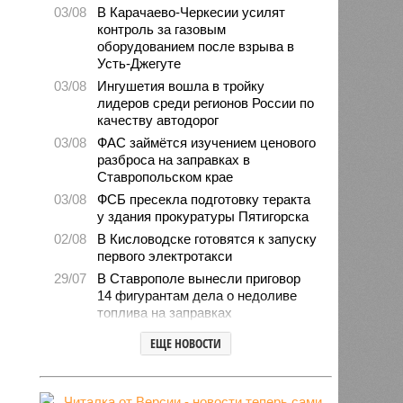
03/08
В Карачаево-Черкесии усилят
контроль за газовым
оборудованием после взрыва в
Усть-Джегуте
03/08
Ингушетия вошла в тройку
лидеров среди регионов России по
качеству автодорог
03/08
ФАС займётся изучением ценового
разброса на заправках в
Ставропольском крае
03/08
ФСБ пресекла подготовку теракта
у здания прокуратуры Пятигорска
02/08
В Кисловодске готовятся к запуску
первого электротакси
29/07
В Ставрополе вынесли приговор
14 фигурантам дела о недоливе
топлива на заправках
28/07
Продажи подержанных авто в
ЕЩЕ НОВОСТИ
СКФО сократились в 2026 году
28/07
Авиалесоохрана предупредила о
повышенной пожарной опасности