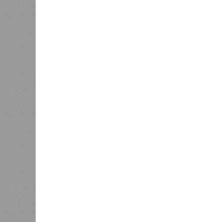
В Дагестане после ливней 18 
Министерство транспорта 
В РАЗДЕЛЕ
Министе
1
актуаль
Регионы СКФО оказались в
ливней,
хвосте рейтинга доступности
0
жилья
Соглас
служба
17 ран
0
18 нас