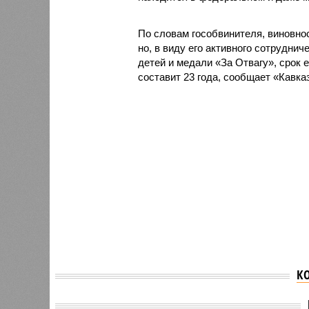
По словам гособвинителя, виновно
но, в виду его активного сотруднич
детей и медали «За Отвагу», срок 
составит 23 года, сообщает «Кавка
К
В Дагестане утвердили
обвинение по делу о
В КБР 