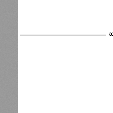
К
Версия
//
Общество
//
В Дагестане после ливней 18 сёл ос
Отрезанные от большой земли
В Дагестане после ливней 18 сёл остаются без 