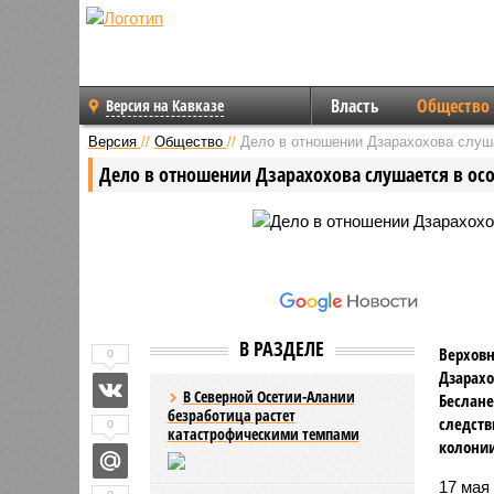
Власть
Общество
Версия на Кавказе
Версия
//
Общество
//
Дело в отношении Дзарахохова слуш
Дело в отношении Дзарахохова слушается в ос
В РАЗДЕЛЕ
Верховн
0
Дзарахо
В Северной Осетии-Алании
Беслане
безработица растет
следств
0
катастрофическими темпами
колонии
17 мая