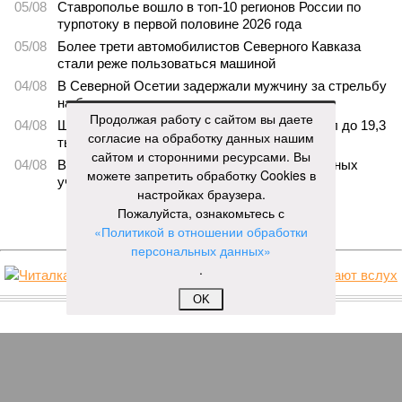
05/08
Ставрополье вошло в топ-10 регионов России по
турпотоку в первой половине 2026 года
05/08
Более трети автомобилистов Северного Кавказа
стали реже пользоваться машиной
04/08
В Северной Осетии задержали мужчину за стрельбу
на базе отдыха
Продолжая работу с сайтом вы даете
04/08
Школьный набор на Ставрополье подорожал до 19,3
согласие на обработку данных нашим
тысячи рублей
сайтом и сторонними ресурсами. Вы
04/08
В Дагестане нашли почти 3,9 тысячи земельных
можете запретить обработку Cookies в
участков под жилую застройку
настройках браузера.
Пожалуйста, ознакомьтесь с
ЕЩЕ НОВОСТИ
«Политикой в отношении обработки
персональных данных»
.
НОВОСТИ ПАРТНЕРОВ
OK
Новости smi2.ru
ЕЩЕ ИЗ РАЗДЕЛА «ОБЩЕСТВО»