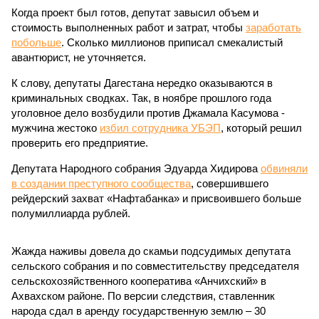
Когда проект был готов, депутат завысил объем и
стоимость выполненных работ и затрат, чтобы
заработать
побольше
. Сколько миллионов приписал смекалистый
авантюрист, не уточняется.
К слову, депутаты Дагестана нередко оказываются в
криминальных сводках. Так, в ноябре прошлого года
уголовное дело возбудили против Джамала Касумова -
мужчина жестоко
избил сотрудника УБЭП
, который решил
проверить его предприятие.
Депутата Народного собрания Эдуарда Хидирова
обвиняли
в создании преступного сообщества
, совершившего
рейдерский захват «Нафтабанка» и присвоившего больше
полумиллиарда рублей.
Жажда наживы довела до скамьи подсудимых депутата
сельского собрания и по совместительству председателя
сельскохозяйственного кооператива «Анчихский» в
Ахвахском районе. По версии следствия, ставленник
народа сдал в аренду государственную землю – 30