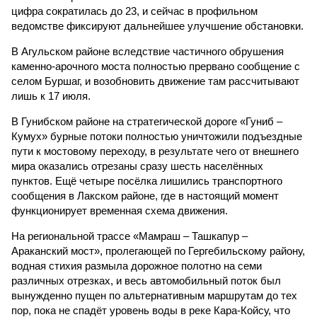
цифра сократилась до 23, и сейчас в профильном
ведомстве фиксируют дальнейшее улучшение обстановки.
В Агульском районе вследствие частичного обрушения
каменно-арочного моста полностью прервано сообщение с
селом Буршаг, и возобновить движение там рассчитывают
лишь к 17 июля.
В Гунибском районе на стратегической дороге «Гуниб –
Кумух» бурные потоки полностью уничтожили подъездные
пути к мостовому переходу, в результате чего от внешнего
мира оказались отрезаны сразу шесть населённых
пунктов. Ещё четыре посёлка лишились транспортного
сообщения в Лакском районе, где в настоящий момент
функционирует временная схема движения.
На региональной трассе «Мамраш – Ташкапур –
Араканский мост», пролегающей по Гергебильскому району,
водная стихия размыла дорожное полотно на семи
различных отрезках, и весь автомобильный поток был
вынужденно пущен по альтернативным маршрутам до тех
пор, пока не спадёт уровень воды в реке Кара-Койсу, что