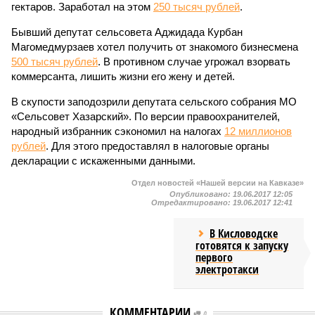
гектаров. Заработал на этом
250 тысяч рублей
.
Бывший депутат сельсовета Аджидада Курбан
Магомедмурзаев хотел получить от знакомого бизнесмена
500 тысяч рублей
. В противном случае угрожал взорвать
коммерсанта, лишить жизни его жену и детей.
В скупости заподозрили депутата сельского собрания МО
«Сельсовет Хазарский». По версии правоохранителей,
народный избранник сэкономил на налогах
12 миллионов
рублей
. Для этого предоставлял в налоговые органы
декларации с искаженными данными.
Отдел новостей «Нашей версии на Кавказе»
Опубликовано:
19.06.2017 12:05
Отредактировано:
19.06.2017 12:41
В Кисловодске
готовятся к запуску
первого
электротакси
КОММЕНТАРИИ
0