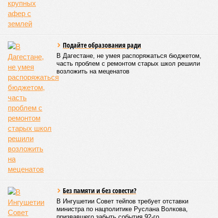
транспортное сообщение с 18 населёнными пунктами было
восстановлено по временной схеме, однако подъездные
пути к двум селам всё ещё остаются заблокированными.
Ранее в Унцукульском районе Дагестана из-за
повреждения дорожного полотна протяжённостью 110
метров и серьёзных нарушений в системе водоснабжения
был объявлен режим ЧС. Для борьбы с паводками в
республике активно задействуют волонтёров.
Галина Летова
Опубликовано:
13.07.2026 16:12
Отредактировано:
13.07.2026 16:12
ФСБ пресекла
подготовку теракта
у здания
прокуратуры
Пятигорска
КОММЕНТАРИИ
0