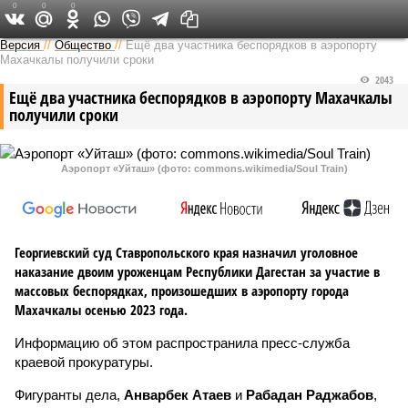
0
0
0
Версия на Кавказе
Версия
//
Общество
//
Ещё два участника беспорядков в аэропорту
Махачкалы получили сроки
2043
Ещё два участника беспорядков в аэропорту Махачкалы
получили сроки
Аэропорт «Уйташ» (фото: commons.wikimedia/Soul Train)
Георгиевский суд Ставропольского края назначил уголовное
наказание двоим уроженцам Республики Дагестан за участие в
массовых беспорядках, произошедших в аэропорту города
Махачкалы осенью 2023 года.
Информацию об этом распространила пресс-служба
краевой прокуратуры.
Фигуранты дела,
Анварбек Атаев
и
Рабадан Раджабов
,