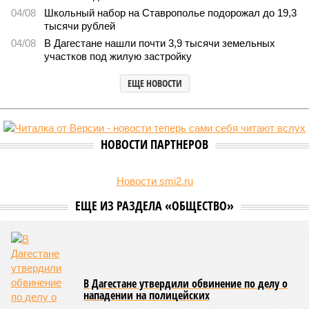
В Дагестане после ливней 18 сёл остаются без транспортного сообщения
(фото: Министерство транспорта и дорожного хозяйства Республики
Дагестан)
Министерство транспорта Республики Дагестан обнародовало
актуальную сводку о ходе ликвидации последствий мощных
ливней, обрушившихся на регион.
Согласно официальным данным на 13 июля, дорожным
службам удалось восстановить транспортное сообщение
на 17 ранее пострадавших участках автомобильных дорог,
однако 18 населённых пунктов всё ещё пребывают в
транспортной блокаде.
Напомним, что мощнейшие дожди, прошедшие 8 июля,
нанесли колоссальный урон дорожной инфраструктуре, в
результате чего на пике разгула стихии без связи с