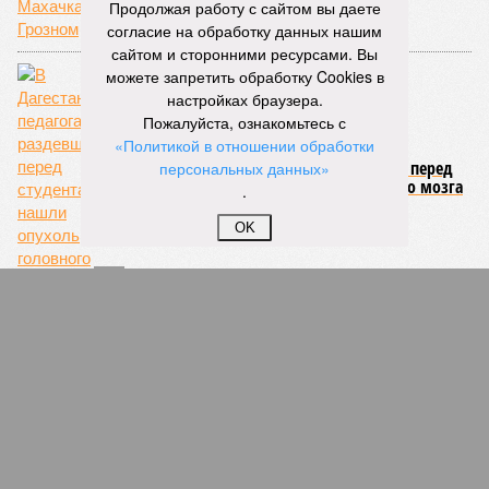
Продолжая работу с сайтом вы даете
согласие на обработку данных нашим
сайтом и сторонними ресурсами. Вы
можете запретить обработку Cookies в
настройках браузера.
В Дагестане утвердили обвинение по делу о
Пожалуйста, ознакомьтесь с
нападении на полицейских
«Политикой в отношении обработки
персональных данных»
.
OK
Электричество для Северного Кавказа оплатят другие
Суд обратил в доход РФ имущество и
люксовые авто экс-сотрудников УФНС по
Ингушетии