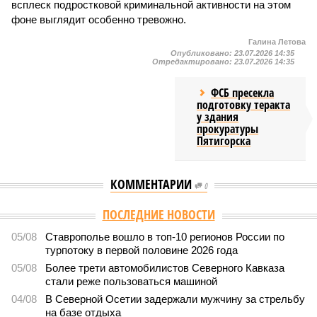
всплеск подростковой криминальной активности на этом
фоне выглядит особенно тревожно.
Галина Летова
Опубликовано:
23.07.2026 14:35
Отредактировано:
23.07.2026 14:35
ФСБ пресекла
подготовку теракта
у здания
прокуратуры
Пятигорска
КОММЕНТАРИИ
0
Версия
//
Общество
//
В Дагестане после ливней 18 сёл остаются без
транспортного сообщения
2933
Отрезанные от большой земли
В Дагестане после ливней 18 сёл остаются без
транспортного сообщения