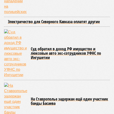
внешним миром оказались жители 53 сёл. К 12 июля эта
цифра сократилась до 23, и сейчас в профильном
ведомстве фиксируют дальнейшее улучшение обстановки.
В Агульском районе вследствие частичного обрушения
каменно-арочного моста полностью прервано сообщение с
селом Буршаг, и возобновить движение там рассчитывают
лишь к 17 июля.
В Гунибском районе на стратегической дороге «Гуниб –
Кумух» бурные потоки полностью уничтожили подъездные
пути к мостовому переходу, в результате чего от внешнего
мира оказались отрезаны сразу шесть населённых
пунктов. Ещё четыре посёлка лишились транспортного
сообщения в Лакском районе, где в настоящий момент
функционирует временная схема движения.
На региональной трассе «Мамраш – Ташкапур –
Араканский мост», пролегающей по Гергебильскому району,
водная стихия размыла дорожное полотно на семи
различных отрезках, и весь автомобильный поток был
вынужденно пущен по альтернативным маршрутам до тех
пор, пока не спадёт уровень воды в реке Кара-Койсу, что