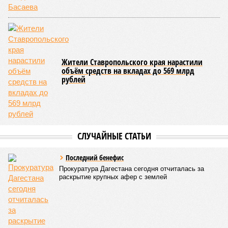
ожидается не ранее 17 июля.
В Дахадаевском районе транспортное сообщение с одним
из сёл прервано из-за масштабного оползня, сошедшего на
проезжую часть дороги Ашты – Дирбакмахи, и открыть
движение там планируют лишь 18 июля. В Рутульском
районе без транспортного сообщения продолжают
оставаться ещё три населённых пункта.
В Тляратинском районе специалистам удалось наладить
сообщение с семью сёлами по временной схеме. В
Унцукульском районе движение по-прежнему полностью
перекрыто на автомобильной дороге «Араканская
площадка – Унцукуль – Сагринский мост», при этом
организованы объездные маршруты, а непосредственно к
аварийно-восстановительным работам рассчитывают
приступить только после существенного снижения напора
воды, сбрасываемой из штольни Ирганайской ГЭС,
ориентировочно к 15 августа.
В Чародинском районе на дороге «Цуриб – Арчиб»