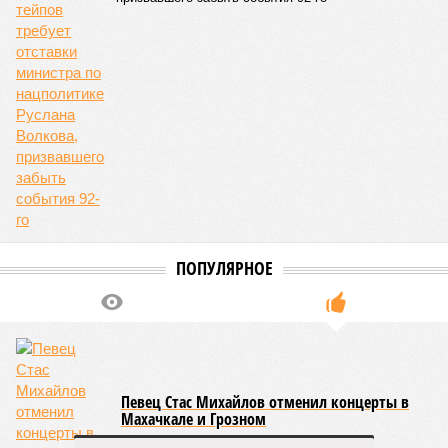
ПОСЛЕДНИЕ НОВОСТИ
05/08
Ставрополье вошло в топ-10 регионов России по
турпотоку в первой половине 2026 года
05/08
Более трети автомобилистов Северного Кавказа
стали реже пользоваться машиной
04/08
В Северной Осетии задержали мужчину за стрельбу
на базе отдыха
04/08
Школьный набор на Ставрополье подорожал до 19,3
тысячи рублей
04/08
В Дагестане нашли почти 3,9 тысячи земельных
участков под жилую застройку
ЕЩЕ НОВОСТИ
НОВОСТИ ПАРТНЕРОВ
Новости smi2.ru
ЕЩЕ ИЗ РАЗДЕЛА «ОБЩЕСТВО»