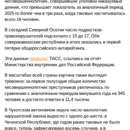
несовершеннолетних, совершивших уголовно наказуемые
деяния, что превышает показатель за аналогичный период
2025-го более чем в три раза, когда таковых насчитывалось
всего 16 человек.
В соседней Северной Осетии число подростков-
правонарушителей подскочило с 10 до 17. Обе
северокавказские республики в итоге оказались в первой
пятёрке общероссийского антирейтинга.
Эти данные
приводит
ТАСС, ссылаясь на отчёт
Министерства внутренних дел Российской Федерации.
В масштабах всей страны картина также выглядит
тревожно: за первое полугодие общее количество
несовершеннолетних преступников увеличилось по
сравнению с аналогичным периодом минувшего года на 945
человек и достигло отметки в 11,4 тысячи.
В Чукотском автономном округе число малолетних
нарушителей закона выросло с одного до шести, в
Чеченской Республике, где годом ранее таковых не было
вовсе, теперь зафиксировано восемь случаев, а в