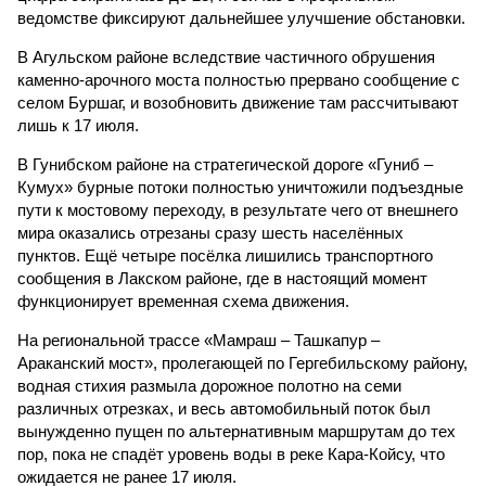
ведомстве фиксируют дальнейшее улучшение обстановки.
В Агульском районе вследствие частичного обрушения
каменно-арочного моста полностью прервано сообщение с
селом Буршаг, и возобновить движение там рассчитывают
лишь к 17 июля.
В Гунибском районе на стратегической дороге «Гуниб –
Кумух» бурные потоки полностью уничтожили подъездные
пути к мостовому переходу, в результате чего от внешнего
мира оказались отрезаны сразу шесть населённых
пунктов. Ещё четыре посёлка лишились транспортного
сообщения в Лакском районе, где в настоящий момент
функционирует временная схема движения.
На региональной трассе «Мамраш – Ташкапур –
Араканский мост», пролегающей по Гергебильскому району,
водная стихия размыла дорожное полотно на семи
различных отрезках, и весь автомобильный поток был
вынужденно пущен по альтернативным маршрутам до тех
пор, пока не спадёт уровень воды в реке Кара-Койсу, что
ожидается не ранее 17 июля.