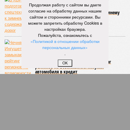
Продолжая работу с сайтом вы даете
согласие на обработку данных нашим
В КБР подготовили спецтехнику к зимнему
сайтом и сторонними ресурсами. Вы
содержанию дорог
можете запретить обработку Cookies в
настройках браузера.
Пожалуйста, ознакомьтесь с
«Политикой в отношении обработки
персональных данных»
.
Чечня и Ингушетия замыкают рейтинг
OK
регионов по возможности покупки
автомобиля в кредит
Регионы Северного Кавказа оказались в
конце рейтинга по доходам населения