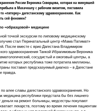
хранения России Вероника Скворцова, которая на минувшей
прибыла в Махачкалу с рабочим визитом, поставила
то «пятерку» дагестанскому здравоохранению. Как
ть сей феномен?
по «образцовой» медицине
ной точкой экскурсии по липовому медицинскому
олучию стал Перинатальный центр «Мама Патимат»
ей. После вместе с врио Дагестана Владимиром
ского здравоохранения Танкой Ибрагимовым Вероника
вматологический, сосудистый и ожоговый центры, а
витие которых республика тоже потратила миллионы.
траны поставил предсказуемый диагноз – в Дагестане
е правда.
 по алее славы дагестанского здравоохранения. Но
как медицина республики предстала бы без лишнего
т деньги на ремонт больницы, медсестры покупают
хватает лекарств, поэтому во время лечения пациентам