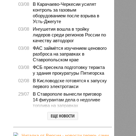
03/08
В Карачаево-Черкесии усилят
контроль за газовым
оборудованием после взрыва в
Усть-Джегуте
03/08
Ингушетия вошла в тройку
лидеров среди регионов России по
качеству автодорог
03/08
ФАС займётся изучением ценового
разброса на заправках в
Ставропольском крае
03/08
ФСБ пресекла подготовку теракта
у здания прокуратуры Пятигорска
02/08
В Кисловодске готовятся к запуску
первого электротакси
29/07
В Ставрополе вынесли приговор
14 фигурантам дела о недоливе
топлива на заправках
28/07
Продажи подержанных авто в
ЕЩЕ НОВОСТИ
СКФО сократились в 2026 году
28/07
Авиалесоохрана предупредила о
повышенной пожарной опасности