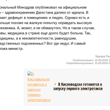
гиональный Минздрав опубликовал на официальном
л – здравоохранению Дагестана далеко от идеала. В
ает дефицит в помещениях и людях. Однако есть и
больше похоже на жалкую попытку оправдать высокую
овника. А, может, и не обманутого. Но в таком случае,
овы, медицина в стране еще долго будет больна. Так,
едицины, а в некомпетентности, равнодушии,
редственных подчиненных? Вот где недуг. И самый
пожа министр.
Эдуард Ра
Опубликовано:
11.03.2018 
Отредактировано:
11.03.2018 
В Кисловодске готовятся к
запуску первого электротакси