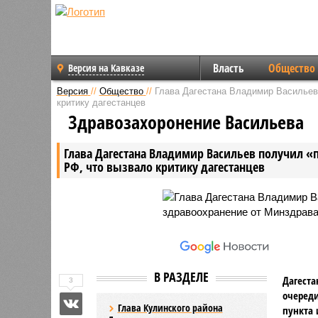
Власть
Общество
Версия на Кавказе
Версия
//
Общество
//
Глава Дагестана Владимир Васильев 
критику дагестанцев
Здравозахоронение Васильева
Глава Дагестана Владимир Васильев получил «
РФ, что вызвало критику дагестанцев
В РАЗДЕЛЕ
Дагеста
3
очереди
Глава Кулинского района
пункта 