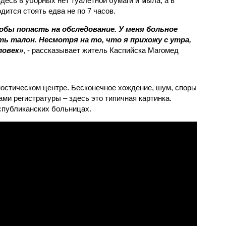
есь в уборных нет туалетной бумаги и мыла, а в
ится стоять едва не по 7 часов.
обы попасть на обследование. У меня больное
ить талон. Несмотря на то, что я прихожу с утра,
ловек»
, - рассказывает житель Каспийска Магомед
ностическом центре. Бесконечное хождение, шум, споры
ами регистратуры – здесь это типичная картинка.
еспубликанских больницах.