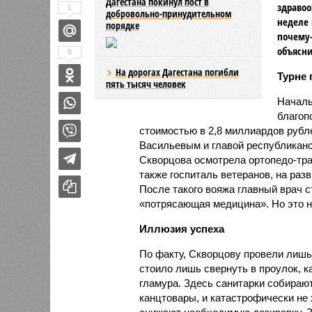
Дагестана покинул пост в
здравоо
1
добровольно-принудительном
неделе 
порядке
почему-
объясни
5
На дорогах Дагестана погибли
Турне 
пять тысяч человек
Началь
благоп
стоимостью в 2,8 миллиардов рубл
Васильевым и главой республикан
Скворцова осмотрела ортопедо-тра
также госпиталь ветеранов, на раз
После такого вояжа главный врач с
«потрясающая медицина». Но это н
Иллюзия успеха
По факту, Скворцову провели лишь
стоило лишь свернуть в проулок, 
гламура. Здесь санитарки собираю
канцтовары, и катастрофически не 