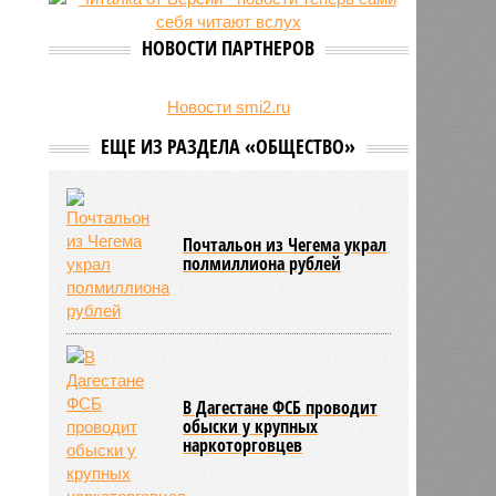
на Северном Кавказе в августе
28/07
Кисловодский пляж стал первым
НОВОСТИ ПАРТНЕРОВ
на Ставрополье обладателем
«синего флага»
27/07
Республики СКФО замкнули
Новости smi2.ru
рейтинг регионов России по
ЕЩЕ ИЗ РАЗДЕЛА «ОБЩЕСТВО»
обороту розничной торговли
Почтальон из Чегема украл
полмиллиона рублей
В Дагестане ФСБ проводит
обыски у крупных
наркоторговцев