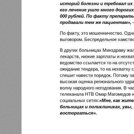
историй болезни и требовал их
его лечение ушло много дороги
000 рублей. По факту препарат
продавали тем же пациентам»,
—
По факту, это мошенничество. Одн
выговором. Беспредельное хамство
В других больницах Минздраву жа
лекарств, низкие зарплаты и нехва
ведомство ссылается то на отсутст
ожидание тендера, то на нехватку 
спешит навести порядок. Потому з
высокая оценка регионального здр
волну народного негодования. В ча
телеканала НТВ Омар Магомедов н
социальных сетях:
«Мне, как жите
больницах и поликлиниках, увы,
восторгаться».