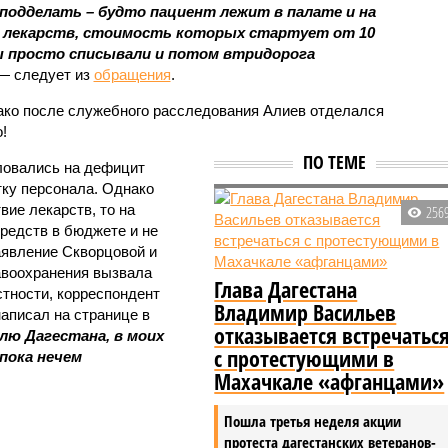
 подделать – будто пациент лежит в палате и на
х лекарств, стоимость которых стартует от 10
ы просто списывали и потом втридорога
 следует из
обращения
.
ако после служебного расследования Алиев отделался
!
ПО ТЕМЕ
ловались на дефицит
тку персонала. Однако
вие лекарств, то на
256
средств в бюджете и не
аявление Скворцовой и
авоохранения вызвала
Глава Дагестана
стности, корреспондент
Владимир Васильев
аписал на странице в
отказывается встречатьс
лю Дагестана, в моих
с протестующими в
 пока нечем
Махачкале «афганцами»
Пошла третья неделя акции
протеста дагестанских ветеранов-