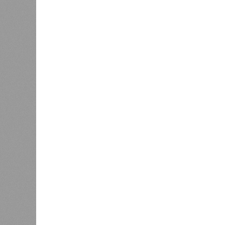
0
Дагестан попал в топ-10
18 нас
регионов-лидеров по числу
блокад
регистраций заведений общепита
Напомн
нанесл
результате чего на пике разгула с
сёл. К 12 июля эта цифра сократил
фиксируют дальнейшее улучшение 
В Агульском районе вследствие ча
прервано сообщение с селом Бурша
17 июля.
В Гунибском районе на стратегичес
уничтожили подъездные пути к мост
оказались отрезаны сразу шесть н
транспортного сообщения в Лакско
временная схема движения.
На региональной трассе «Мамраш –
Гергебильскому району, водная ст
отрезках, и весь автомобильный п