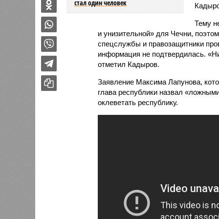
стал один человек
Кадыро
Тему н
и унизительной» для Чечни, поэтому
спецслужбы и правозащитники пров
информация не подтвердилась. «Ни
отметил Кадыров.
Заявление Максима Лапунова, кото
глава республики назвал «ложными
оклеветать республику.