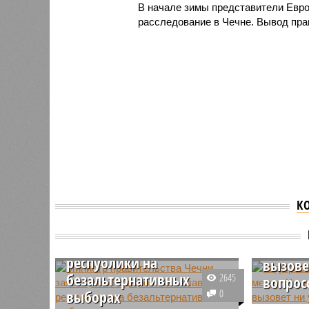
В начале зимы представители Евро
расследование в Чечне. Вывод пра
К
Министр правительства
Кадыро
Чечни заявил, что
смена 
Кадыров стал главой
Чечней
республики на
вызове
безальтернативных
2645
вопрос
выборах
0
В погран