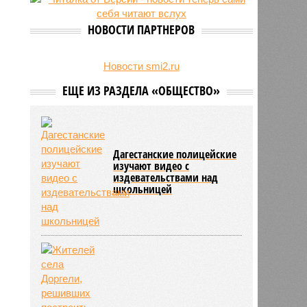
на Северном Кавказе в августе
28/07
Кисловодский пляж стал первым
НОВОСТИ ПАРТНЕРОВ
на Ставрополье обладателем
«синего флага»
27/07
Республики СКФО замкнули
Новости smi2.ru
рейтинг регионов России по
ЕЩЕ ИЗ РАЗДЕЛА «ОБЩЕСТВО»
обороту розничной торговли
Дагестанские полицейские
изучают видео с
издевательствами над
школьницей