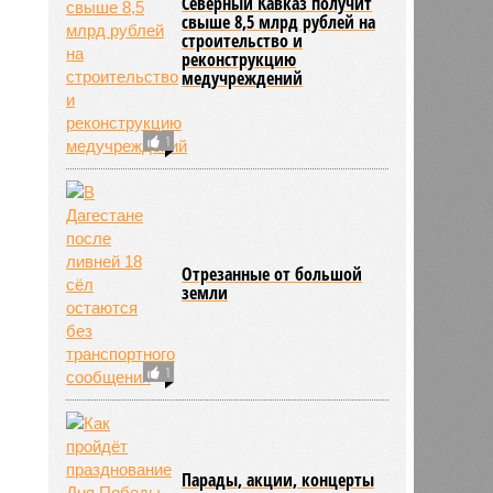
Северный Кавказ получит
свыше 8,5 млрд рублей на
строительство и
това
реконструкцию
16:12
медучреждений
16:12
1
Отрезанные от большой
земли
1
2166
Парады, акции, концерты