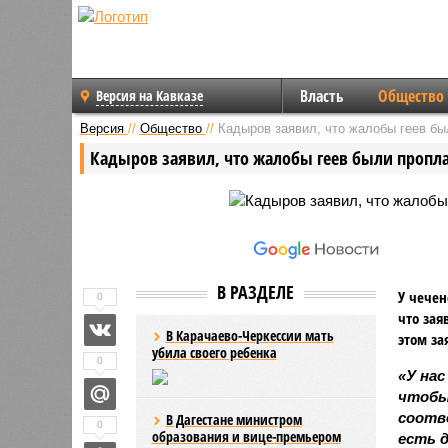
Власть
Общество
Версия на Кавказе
Версия
//
Общество
//
Кадыров заявил, что жалобы геев б
Кадыров заявил, что жалобы геев были пропл
В РАЗДЕЛЕ
У чечен
0
что зая
В Карачаево-Черкессии мать
этом за
убила своего ребенка
0
«У нас
чтобы 
соотве
В Дагестане министром
0
образования и вице-премьером
есть д