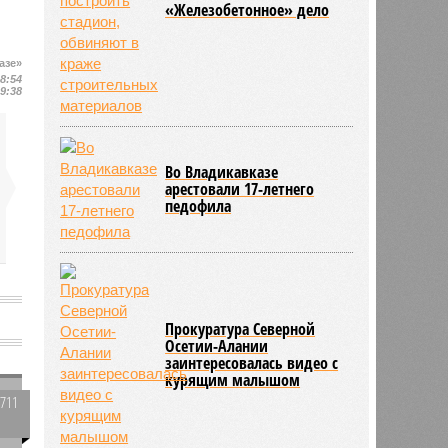
«Железобетонное» дело
азе»
18:54
19:38
Во Владикавказе
арестовали 17-летнего
педофила
Прокуратура Северной
Осетии-Алании
заинтересовалась видео с
курящим малышом
3711
0