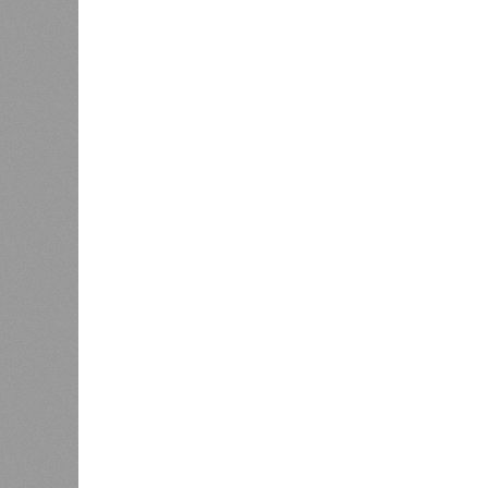
маршрутам до тех пор, пока не спа
ранее 17 июля.
В Дахадаевском районе транспортн
масштабного оползня, сошедшего н
открыть движение там планируют л
сообщения продолжают оставаться 
В Тляратинском районе специалис
временной схеме. В Унцукульском 
автомобильной дороге «Араканская
организованы объездные маршруты
работам рассчитывают приступить 
сбрасываемой из штольни Ирганайс
В Чародинском районе на дороге «
населёнными пунктами было восста
к двум селам всё ещё остаются за
Ранее в Унцукульском районе Даге
протяжённостью 110 метров и сер
объявлен режим ЧС. Для борьбы с 