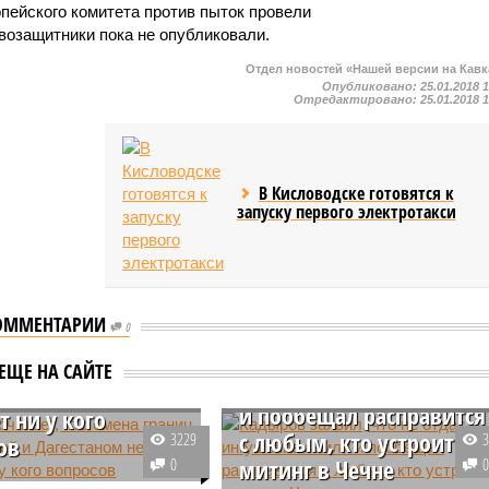
пейского комитета против пыток провели
возащитники пока не опубликовали.
Отдел новостей «Нашей версии на Кавк
Опубликовано:
25.01.2018 
Отредактировано:
25.01.2018 
В Кисловодске готовятся к
запуску первого электротакси
ОММЕНТАРИИ
0
в считает, что
Кадыров заявил, что не
границ между
ЕЩЕ НА САЙТЕ
отдаст ингушские земли
 и Дагестаном не
и пообещал расправится
т ни у кого
с любым, кто устроит
3229
ов
0
митинг в Чечне
ичном вопросе между