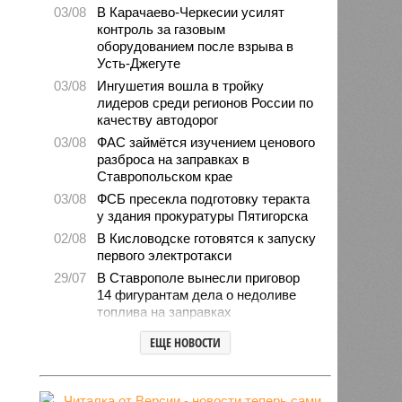
03/08
В Карачаево-Черкесии усилят
контроль за газовым
оборудованием после взрыва в
Усть-Джегуте
03/08
Ингушетия вошла в тройку
лидеров среди регионов России по
качеству автодорог
03/08
ФАС займётся изучением ценового
разброса на заправках в
Ставропольском крае
03/08
ФСБ пресекла подготовку теракта
у здания прокуратуры Пятигорска
02/08
В Кисловодске готовятся к запуску
первого электротакси
29/07
В Ставрополе вынесли приговор
14 фигурантам дела о недоливе
топлива на заправках
28/07
Продажи подержанных авто в
ЕЩЕ НОВОСТИ
СКФО сократились в 2026 году
28/07
Авиалесоохрана предупредила о
повышенной пожарной опасности