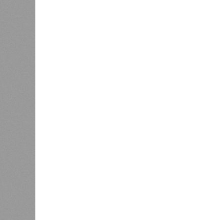
волонтёров.
К
Версия
//
Общество
//
Кабардино-Балкария и Северная Осет
Тревожная статистика
Кабардино-Балкария и Северная Осетия попали 
преступности