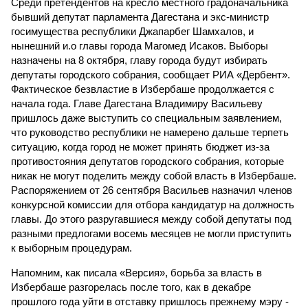
Среди претендентов на кресло местного градоначальника
бывший депутат парламента Дагестана и экс-министр
госимущества республики Джапарбег Шамхалов, и
нынешний и.о главы города Магомед Исаков. Выборы
назначены на 8 октября, главу города будут избирать
депутаты городского собрания, сообщает РИА «Дербент».
Фактическое безвластие в Избербаше продолжается с
начала года. Главе Дагестана Владимиру Васильеву
пришлось даже выступить со специальным заявлением,
что руководство республики не намерено дальше терпеть
ситуацию, когда город не может принять бюджет из-за
противостояния депутатов городского собрания, которые
никак не могут поделить между собой власть в Избербаше.
Распоряжением от 26 сентября Васильев назначил членов
конкурсной комиссии для отбора кандидатур на должность
главы. До этого разругавшиеся между собой депутаты под
разными предлогами восемь месяцев не могли приступить
к выборным процедурам.
Напомним, как писала «Версия», борьба за власть в
Избербаше разгорелась после того, как в декабре
прошлого года уйти в отставку пришлось прежнему мэру -