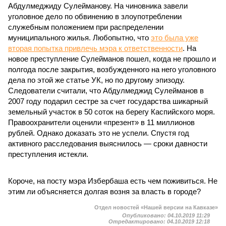
Абдулмеджиду Сулейманову. На чиновника завели
уголовное дело по обвинению в злоупотреблении
служебным положением при распределении
муниципального жилья. Любопытно, что
это была уже
вторая попытка привлечь мэра к ответственности
. На
новое преступление Сулейманов пошел, когда не прошло и
полгода после закрытия, возбужденного на него уголовного
дела по этой же статье УК, но по другому эпизоду.
Следователи считали, что Абдулмеджид Сулейманов в
2007 году подарил сестре за счет государства шикарный
земельный участок в 50 соток на берегу Каспийского моря.
Правоохранители оценили «презент» в 11 миллионов
рублей. Однако доказать это не успели. Спустя год
активного расследования выяснилось — сроки давности
преступления истекли.
Короче, на посту мэра Избербаша есть чем поживиться. Не
этим ли объясняется долгая возня за власть в городе?
Отдел новостей «Нашей версии на Кавказе»
Опубликовано:
04.10.2019 11:29
Отредактировано:
04.10.2019 12:18