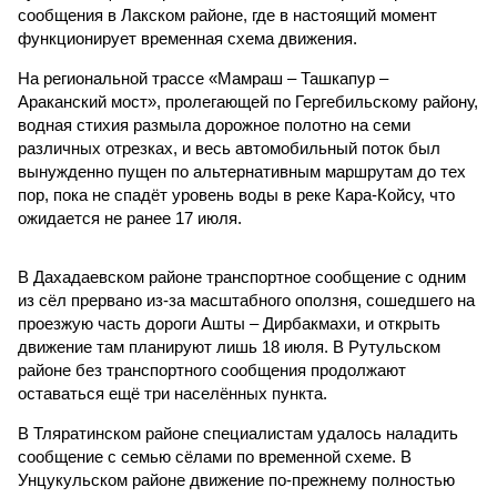
сообщения в Лакском районе, где в настоящий момент
функционирует временная схема движения.
На региональной трассе «Мамраш – Ташкапур –
Араканский мост», пролегающей по Гергебильскому району,
водная стихия размыла дорожное полотно на семи
различных отрезках, и весь автомобильный поток был
вынужденно пущен по альтернативным маршрутам до тех
пор, пока не спадёт уровень воды в реке Кара-Койсу, что
ожидается не ранее 17 июля.
В Дахадаевском районе транспортное сообщение с одним
из сёл прервано из-за масштабного оползня, сошедшего на
проезжую часть дороги Ашты – Дирбакмахи, и открыть
движение там планируют лишь 18 июля. В Рутульском
районе без транспортного сообщения продолжают
оставаться ещё три населённых пункта.
В Тляратинском районе специалистам удалось наладить
сообщение с семью сёлами по временной схеме. В
Унцукульском районе движение по-прежнему полностью