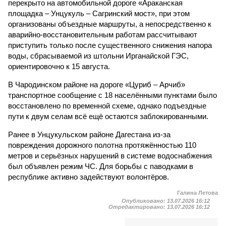
перекрыто на автомобильной дороге «Араканская
площадка – Унцукуль – Сагринский мост», при этом
организованы объездные маршруты, а непосредственно к
аварийно-восстановительным работам рассчитывают
приступить только после существенного снижения напора
воды, сбрасываемой из штольни Ирганайской ГЭС,
ориентировочно к 15 августа.
В Чародинском районе на дороге «Цуриб – Арчиб»
транспортное сообщение с 18 населёнными пунктами было
восстановлено по временной схеме, однако подъездные
пути к двум селам всё ещё остаются заблокированными.
Ранее в Унцукульском районе Дагестана из-за
повреждения дорожного полотна протяжённостью 110
метров и серьёзных нарушений в системе водоснабжения
был объявлен режим ЧС. Для борьбы с паводками в
республике активно задействуют волонтёров.
Галина Летова
Опубликовано:
13.07.2026 16:12
Отредактировано:
13.07.2026 16:12