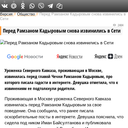
0
0
0
Версия на Кавказе
Версия
//
Общество
//
Перед Рамзаном Кадыровым снова извинились в
Сети
2404
Перед Рамзаном Кадыровым снова извинились в Сети
Уроженка Северного Кавказа, проживающая в Москве,
извинилась перед главой Чечни Рамзаном Кадыровым, про
которого писала гадости в интернете. Девушка отметила, что к
извинениям ее подтолкнули родители.
Проживающая в Москве уроженка Северного Кавказа
извинилась перед Рамзаном Кадыровым за свое
поведение. Она сообщила, что ранее писала
оскорбительные посты в интернете. Девушка пояснила, что
сидела под ником Иман Байсултанова и публиковала