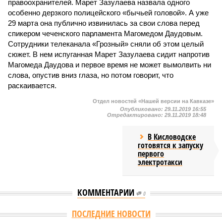
правоохранителей. Марет Зазулаева назвала одного
особенно дерзкого полицейского «бычьей головой». А уже
29 марта она публично извинилась за свои слова перед
спикером чеченского парламента Магомедом Даудовым.
Сотрудники телеканала «Грозный» сняли об этом целый
сюжет. В нем испуганная Марет Зазулаева сидит напротив
Магомеда Даудова и первое время не может вымолвить ни
слова, опустив вниз глаза, но потом говорит, что
раскаивается.
Отдел новостей «Нашей версии на Кавказе»
Опубликовано:
29.11.2019 16:55
Отредактировано:
29.11.2019 18:48
В Кисловодске
готовятся к запуску
первого
электротакси
КОММЕНТАРИИ
0
ПОСЛЕДНИЕ НОВОСТИ