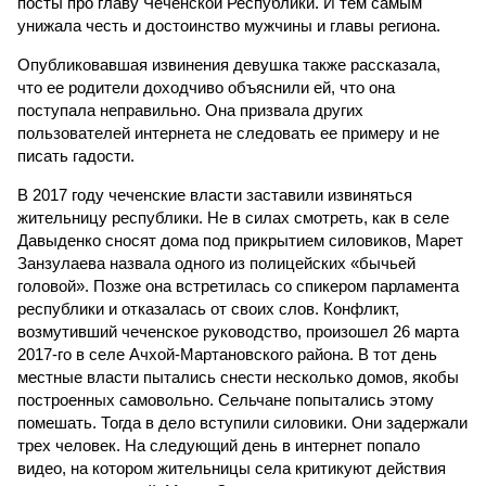
посты про главу Чеченской Республики. И тем самым
унижала честь и достоинство мужчины и главы региона.
Опубликовавшая извинения девушка также рассказала,
что ее родители доходчиво объяснили ей, что она
поступала неправильно. Она призвала других
пользователей интернета не следовать ее примеру и не
писать гадости.
В 2017 году чеченские власти заставили извиняться
жительницу республики. Не в силах смотреть, как в селе
Давыденко сносят дома под прикрытием силовиков, Марет
Занзулаева назвала одного из полицейских «бычьей
головой». Позже она встретилась со спикером парламента
республики и отказалась от своих слов. Конфликт,
возмутивший чеченское руководство, произошел 26 марта
2017-го в селе Ачхой-Мартановского района. В тот день
местные власти пытались снести несколько домов, якобы
построенных самовольно. Сельчане попытались этому
помешать. Тогда в дело вступили силовики. Они задержали
трех человек. На следующий день в интернет попало
видео, на котором жительницы села критикуют действия