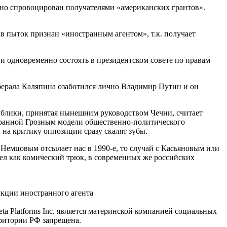
нно спровоцирован получателями «американских грантов».
в пыток признан «иностранным агентом», т.к. получает
 и одновременно состоять в президентском совете по правам
иберала Каляпина озаботился лично Владимир Путин и он
ублики, принятая нынешним руководством Чечни, считает
бранной Грозным модели общественно-политического
 на критику оппозиции сразу скалят зубы.
Немцовым отсылает нас в 1990-е, то случай с Касьяновым или
ел как комический трюк, в современных же российских
кции иностранного агента
ta Platforms Inc. является материнской компанией социальных
рритории РФ запрещена.