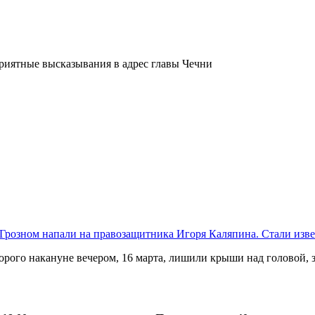
Грозном напали на правозащитника Игоря Каляпина. Стали изв
рого накануне вечером, 16 марта, лишили крыши над головой, з