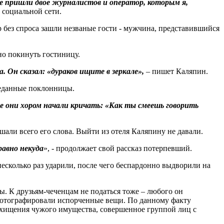
не пришли двое журналистов и оператор, которым я,
 социальной сети.
р без спроса зашли незваные гости - мужчина, представившийся
но покинуть гостиницу.
а. Он сказал: «дураков ищите в зеркале»,
– пишет Каляпин.
реданные поклонницы.
е они хором начали кричать: «Как ты смеешь говорить
ли всего его слова. Выйти из отеля Каляпину не давали.
равно некуда
», - продолжает свой рассказ потерпевший.
есколько раз ударили, после чего беспардонно выдворили на
ы. К друзьям-чеченцам не податься тоже – любого он
Сфотографировали испорченные вещи. По данному факту
 хищения чужого имущества, совершенное группой лиц с