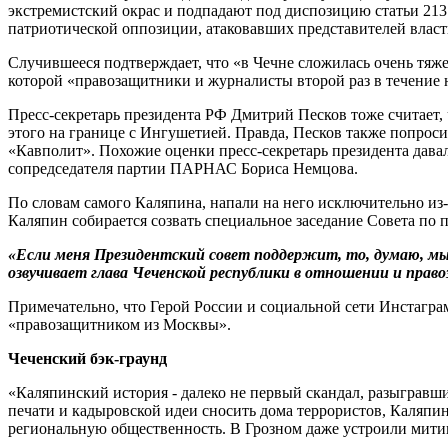
экстремистский окрас и подпадают под диспозицию статьи 213
патриотической оппозиции, атаковавших представителей влас
Случившееся подтверждает, что «в Чечне сложилась очень тяж
которой «правозащитники и журналисты второй раз в течение
Пресс-секретарь президента РФ Дмитрий Песков тоже считает,
этого на границе с Ингушетией. Правда, Песков также попрос
«Кавполит». Похожие оценки пресс-секретарь президента дава
сопредседателя партии ПАРНАС Бориса Немцова.
По словам самого Каляпина, напали на него исключительно из-
Каляпин собирается созвать специальное заседание Совета по 
«Если меня Президентский совет поддержит, то, думаю, мы
озвучивает глава Чеченской республики в отношении и право
Примечательно, что Герой России и социальной сети Инстагр
«правозащитником из Москвы».
Чеченский бэк-граунд
«Каляпинский история - далеко не первый скандал, разыгравши
печати и кадыровской идеи сносить дома террористов, Каляпин
региональную общественность. В Грозном даже устроили мити