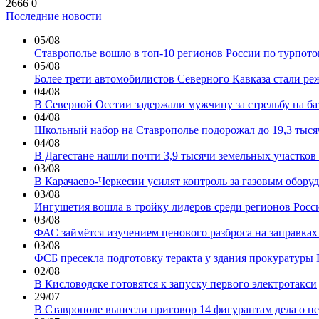
2666
0
Последние новости
05/08
Ставрополье вошло в топ-10 регионов России по турпото
05/08
Более трети автомобилистов Северного Кавказа стали ре
04/08
В Северной Осетии задержали мужчину за стрельбу на ба
04/08
Школьный набор на Ставрополье подорожал до 19,3 тыся
04/08
В Дагестане нашли почти 3,9 тысячи земельных участков
03/08
В Карачаево-Черкесии усилят контроль за газовым обору
03/08
Ингушетия вошла в тройку лидеров среди регионов Росси
03/08
ФАС займётся изучением ценового разброса на заправках
03/08
ФСБ пресекла подготовку теракта у здания прокуратуры
02/08
В Кисловодске готовятся к запуску первого электротакси
29/07
В Ставрополе вынесли приговор 14 фигурантам дела о не