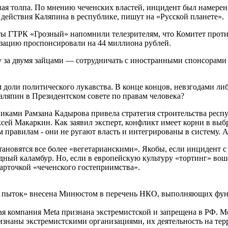
ная толпа. По мнению чеченских властей, инцидент был намере
ействия Каляпина в республике, пишут на «Русской планете».
ты ГТРК «Грозный» напомнили телезрителям, что Комитет проти
низацию проспонсировали на 44 миллиона рублей.
зу за двумя зайцами — сотрудничать с иностранными спонсорами
м доли политического лукавства. В конце концов, невзгодами л
Каляпин в Президентском совете по правам человека?
иками Рамзана Кадырова привела стратегия строительства респ
сей Макаркин. Как заявил эксперт, конфликт имеет корни в вы
 правилам - они не ругают власть и интегрированы в систему. А
новятся все более «вегетарианскими». Якобы, если инцидент с 
ный каламбур. Но, если в европейскую культуру «тортинг» вош
карточкой «чеченского гостеприимства».
в пыток» внесена Минюстом в перечень НКО, выполняющих фун
ая компания Meta признана экстремистской и запрещена в РФ. Me
 признаны экстремистскими организациями, их деятельность на те