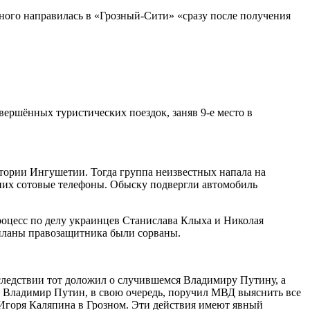
ного направилась в «Грозный-Сити» «сразу после получения
вершённых туристических поездок, заняв 9-е место в
итории Ингушетии. Тогда группа неизвестных напала на
них сотовые телефоны. Обыску подвергли автомобиль
роцесс по делу украинцев Станислава Клыха и Николая
 планы правозащитника были сорваны.
следствии тот доложил о случившемся Владимиру Путину, а
и Владимир Путин, в свою очередь, поручил МВД выяснить все
Игоря Каляпина в Грозном. Эти действия имеют явный