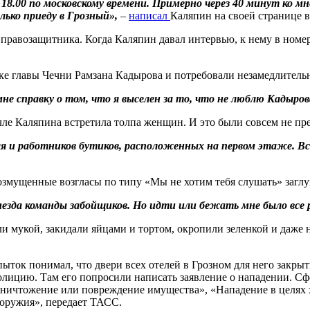
18.00 по московскому времени. Примерно через 40 минут ко м
лько приеду в Грозный»,
–
написал
Каляпин на своей странице в
 правозащитника. Когда Каляпин давал интервью, к нему в номе
ке главы Чечни Рамзана Кадырова и потребовали незамедлитель
мне справку о том, что я выселен за то, что не люблю Кадыров
лле Каляпина встретила толпа женщин. И это были совсем не п
ля и работников бутиков, расположенных на первом этаже. Вс
мущенные возгласы по типу «Мы не хотим тебя слушать» заглуша
езда команды забойщиков. Но идти или бежать мне было все 
и мукой, закидали яйцами и тортом, окропили зеленкой и даже н
ток понимал, что двери всех отелей в Грозном для него закрыт
полицию. Там его попросили написать заявление о нападении. 
 уничтожение или повреждение имущества», «Нападение в целях
 оружия», передает ТАСС.