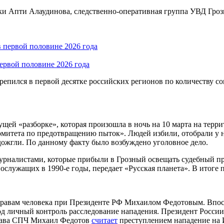
ки Апти Алаудинова, следственно-оперативная группа УВД Гроз
первой половине 2026 года
репился в первой десятке российских регионов по количеству со
щей «разборке», которая произошла в ночь на 10 марта на терр
митета по предотвращению пыток». Людей избили, отобрали у 
ожгли. По данному факту было возбуждено уголовное дело.
журналистами, которые прибыли в Грозный освещать судебный п
служащих в 1990-е годы, передает «Русская планета». В итоге
о правам человека при Президенте РФ Михаилом Федотовым. Впо
под личный контроль расследование нападения. Президент Росси
глава СПЧ Михаил Федотов
считает
преступлением нападение на 