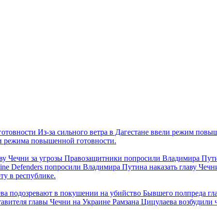
Из-за сильного ветра в Дагестане ввели режим повы
ии режима повышенной готовности.
Правозащитники попросили Владимира Путина
 Line Defenders попросили Владимира Путина наказать главу Чечн
ту в республике.
Бывшего полпреда гл
вителя главы Чечни на Украине Рамзана Цицулаева возбудили ч