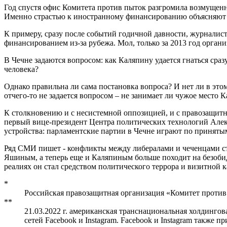
Год спустя офис Комитета против пыток разгромила возмущен
Именно страстью к иностранному финансированию объясняют д
К примеру, сразу после событий годичной давности, журналис
финансированием из-за рубежа. Мол, только за 2013 год орга
В Чечне задаются вопросом: как Каляпину удается гнаться сра
человека?
Однако правильна ли сама постановка вопроса? И нет ли в это
отчего-то не задается вопросом – не занимает ли чужое место 
К столкновению и с несистемной оппозицией, и с правозащитн
первый вице-президент Центра политических технологий Алек
устройства: парламентские партии в Чечне играют по принятым
Ряд СМИ пишет - конфликты между либералами и чеченцами ста
Яшиным, а теперь еще и Каляпиным больше походит на безобид
реалиях он стал средством политического террора и визитной 
*
Российская правозащитная организация «Комитет проти
**
21.03.2022 г. американская транснациональная холдингов
сетей Facebook и Instagram. Facebook и Instagram также