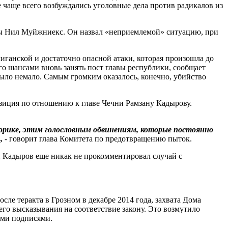
 чаще всего возбуждались уголовные дела против радикалов из
опы Нил Муйжниекс. Он назвал «неприемлемой» ситуацию, при
иганской и достаточно опасной атаки, которая произошла до
го шансами вновь занять пост главы республики, сообщает
ыло немало. Самым громким оказалось, конечно, убийство
озиция по отношению к главе Чечни Рамзану Кадырову.
орике, этим голословным обвинениям, которые постоянно
,
- говорит глава Комитета по предотвращению пыток.
н Кадыров еще никак не прокомментировал случай с
ле теракта в Грозном в декабре 2014 года, захвата Дома
его высказывания на соответствие закону. Это возмутило
ыми подписями.