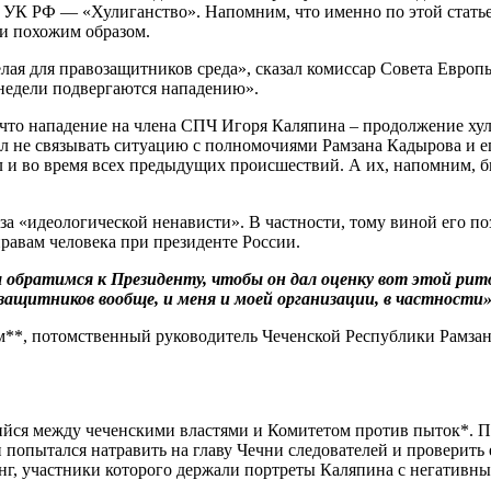
 УК РФ — «Хулиганство». Напомним, что именно по этой статье
ти похожим образом.
елая для правозащитников среда», сказал комиссар Совета Евр
 недели подвергаются нападению».
 что нападение на члена СПЧ Игоря Каляпина – продолжение хул
ил не связывать ситуацию с полномочиями Рамзана Кадырова и е
л и во время всех предыдущих происшествий. А их, напомним, б
за «идеологической ненависти». В частности, тому виной его п
правам человека при президенте России.
 обратимся к Президенту, чтобы он дал оценку вот этой рит
защитников вообще, и меня и моей организации, в частности»
ам**, потомственный руководитель Чеченской Республики Рамза
йся между чеченскими властями и Комитетом против пыток*. Пос
 попытался натравить на главу Чечни следователей и проверить 
нг, участники которого держали портреты Каляпина с негативн