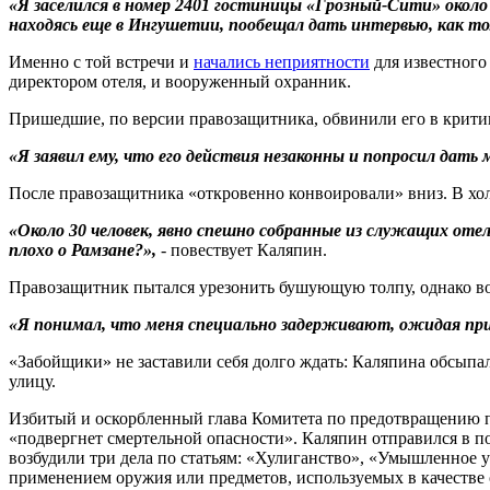
«Я заселился в номер 2401 гостиницы «Грозный-Сити» около 
находясь еще в Ингушетии, пообещал дать интервью, как то
Именно с той встречи и
начались неприятности
для известного
директором отеля, и вооруженный охранник.
Пришедшие, по версии правозащитника, обвинили его в крити
«Я заявил ему, что его действия незаконны и попросил дать 
После правозащитника «откровенно конвоировали» вниз. В хо
«Около 30 человек, явно спешно собранные из служащих оте
плохо о Рамзане?»,
- повествует Каляпин.
Правозащитник пытался урезонить бушующую толпу, однако воз
«Я понимал, что меня специально задерживают, ожидая при
«Забойщики» не заставили себя долго ждать: Каляпина обсыпал
улицу.
Избитый и оскорбленный глава Комитета по предотвращению пы
«подвергнет смертельной опасности». Каляпин отправился в 
возбудили три дела по статьям: «Хулиганство», «Умышленное
применением оружия или предметов, используемых в качестве