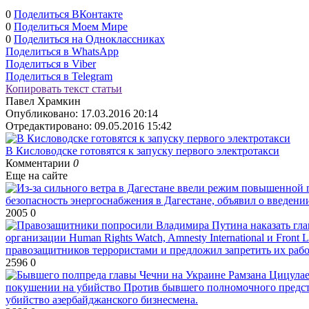
0
Поделиться ВКонтакте
0
Поделиться Моем Мире
0
Поделиться на Одноклассниках
Поделиться в WhatsApp
Поделиться в Viber
Поделиться в Telegram
Копировать текст статьи
Павел Храмкин
Опубликовано:
17.03.2016 20:14
Отредактировано:
09.05.2016 15:42
В Кисловодске готовятся к запуску первого электротакси
Комментарии
0
Еще на сайте
безопасность энергоснабжения в Дагестане, объявил о введен
2005
0
организации Human Rights Watch, Amnesty International и Front
правозащитников террористами и предложил запретить их рабо
2596
0
покушении на убийство
Против бывшего полномочного предста
убийство азербайджанского бизнесмена.