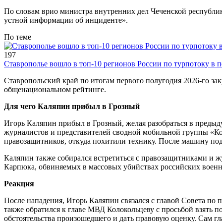
По словам врио министра внутренних дел Чеченской республи
устной информации об инциденте».
По теме
197
Ставрополье вошло в топ-10 регионов России по турпотоку в 
Ставропольский край по итогам первого полугодия 2026-го зак
общенациональном рейтинге.
Для чего Каляпин прибыл в Грозный
Игорь Каляпин прибыл в Грозный, желая разобраться в предыду
журналистов и представителей сводной мобильной группы «Ко
правозащитников, откуда похитили технику. После машину под
Каляпин также собирался встретиться с правозащитниками и 
Карпюка, обвиняемых в массовых убийствах российских военно
Реакция
После нападения, Игорь Каляпин связался с главой Совета п
также обратился к главе МВД Колокольцеву с просьбой взять 
обстоятельства произошедшего и дать правовую оценку. Сам 