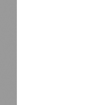
ливней,
хвосте рейтинга доступности
0
жилья
Соглас
служба
17 ран
0
Дагестан попал в топ-10
18 нас
регионов-лидеров по числу
блокад
регистраций заведений общепита
Напомн
нанесл
результате чего на пике разгула с
сёл. К 12 июля эта цифра сократил
фиксируют дальнейшее улучшение 
В Агульском районе вследствие ча
прервано сообщение с селом Бурша
17 июля.
В Гунибском районе на стратегичес
уничтожили подъездные пути к мост
оказались отрезаны сразу шесть н
транспортного сообщения в Лакско
временная схема движения.