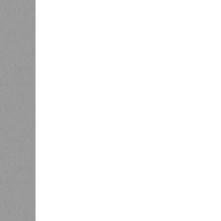
На региональной трассе «Мамраш –
Гергебильскому району, водная ст
отрезках, и весь автомобильный п
маршрутам до тех пор, пока не спа
ранее 17 июля.
В Дахадаевском районе транспортн
масштабного оползня, сошедшего н
открыть движение там планируют л
сообщения продолжают оставаться 
В Тляратинском районе специалис
временной схеме. В Унцукульском 
автомобильной дороге «Араканская
организованы объездные маршруты
работам рассчитывают приступить 
сбрасываемой из штольни Ирганайс
В Чародинском районе на дороге «
населёнными пунктами было восста
к двум селам всё ещё остаются за