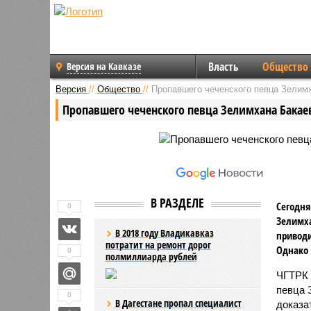
Власть
Общество
Версия на Кавказе
Версия
//
Общество
//
Пропавшего чеченского певца Зелим
Пропавшего чеченского певца Зелимхана Бакае
В РАЗДЕЛЕ
Сегодня
0
Зелимха
В 2018 году Владикавказ
приводи
потратит на ремонт дорог
Однако 
0
полмиллиарда рублей
ЧГТРК 
певца 
0
В Дагестане пропал специалист
доказа