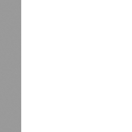
Ранее в Унцукульском районе Даге
протяжённостью 110 метров и сер
объявлен режим ЧС. Для борьбы с 
волонтёров.
К
Версия
//
Общество
//
Кабардино-Балкария и Северная Осет
Тревожная статистика