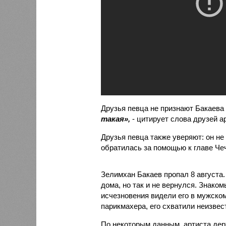
Друзья певца не признают Бакаева 
такая»,
- цитирует слова друзей а
Друзья певца также уверяют: он не 
обратилась за помощью к главе Че
Зелимхан Бакаев пропал 8 августа.
дома, но так и не вернулся. Знако
исчезновения видели его в мужском
парикмахера, его схватили неизвес
По некоторым данным, артиста дер