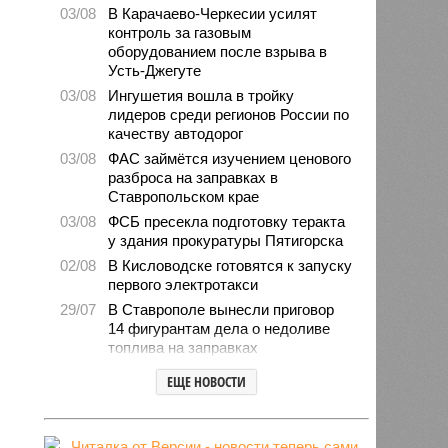
03/08
В Карачаево-Черкесии усилят
контроль за газовым
оборудованием после взрыва в
Усть-Джегуте
03/08
Ингушетия вошла в тройку
лидеров среди регионов России по
качеству автодорог
03/08
ФАС займётся изучением ценового
разброса на заправках в
Ставропольском крае
03/08
ФСБ пресекла подготовку теракта
у здания прокуратуры Пятигорска
02/08
В Кисловодске готовятся к запуску
первого электротакси
29/07
В Ставрополе вынесли приговор
14 фигурантам дела о недоливе
топлива на заправках
28/07
Продажи подержанных авто в
ЕЩЕ НОВОСТИ
СКФО сократились в 2026 году
28/07
Авиалесоохрана предупредила о
повышенной пожарной опасности