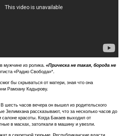
в мужчине из ролика.
«Прическа не такая, борода не
ртиста «Радио Свобода»*.
смог бы скрываться от матери, зная что она
чни Рамзану Кадырову.
 В шесть часов вечера он вышел из родительского
мые Зелимхана рассказывают, что за несколько часов до
 салоне красоты. Когда Бакаев выходил от
тные в масках, затолкали в машину и увезли.
жат в секретной тюрьме. Республиканские власти