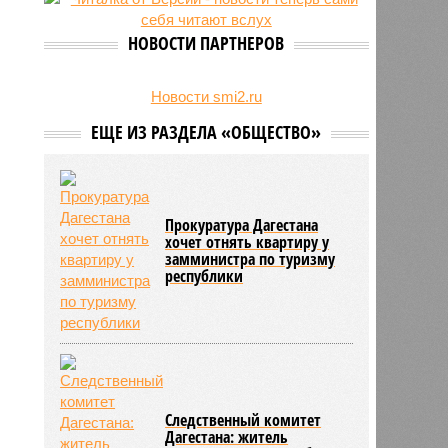
на Северном Кавказе в августе
28/07
Кисловодский пляж стал первым
НОВОСТИ ПАРТНЕРОВ
на Ставрополье обладателем
«синего флага»
27/07
Республики СКФО замкнули
Новости smi2.ru
рейтинг регионов России по
ЕЩЕ ИЗ РАЗДЕЛА «ОБЩЕСТВО»
обороту розничной торговли
Прокуратура Дагестана
хочет отнять квартиру у
замминистра по туризму
республики
Следственный комитет
Дагестана: житель