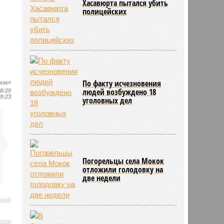
Хасавюрта пытался убить
полицейских
По факту исчезновения
азе»
людей возбуждено 18
18:20
19:23
уголовных дел
Погорельцы села Мокок
отложили голодовку на
две недели