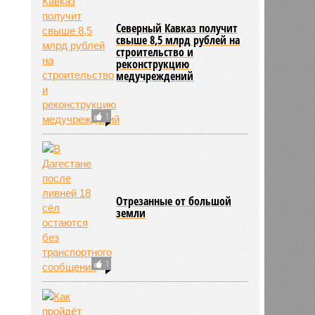
Северный Кавказ получит
свыше 8,5 млрд рублей на
строительство и
реконструкцию
медучреждений
това
16:12
16:12
1
Отрезанные от большой
земли
1
2054