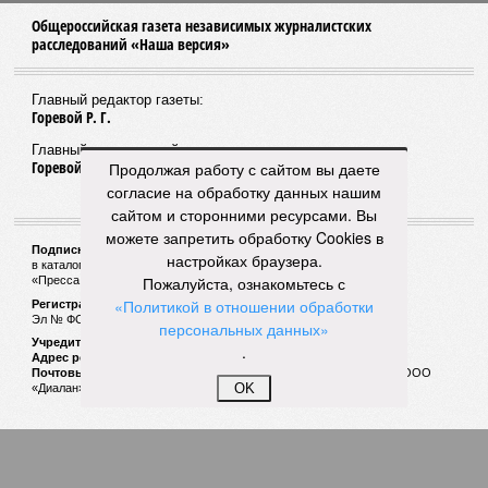
участков под жилую застройку
ЕЩЕ НОВОСТИ
НОВОСТИ ПАРТНЕРОВ
Продолжая работу с сайтом вы даете
согласие на обработку данных нашим
Новости smi2.ru
сайтом и сторонними ресурсами. Вы
можете запретить обработку Cookies в
ЕЩЕ ИЗ РАЗДЕЛА «ОБЩЕСТВО»
настройках браузера.
Пожалуйста, ознакомьтесь с
«Политикой в отношении обработки
персональных данных»
.
OK
Редкий случай