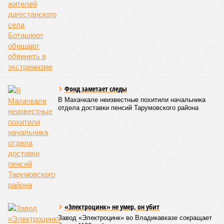
В Кисловодске
готовятся к запуску
первого
электротакси
КОММЕНТАРИИ
0
Версия
//
Общество
//
Кабардино-Балкария и Северная Осетия попали в
топ-5 антирейтинга по детской преступности
2124
Тревожная статистика
Кабардино-Балкария и Северная Осетия попали в топ-5
антирейтинга по детской преступности