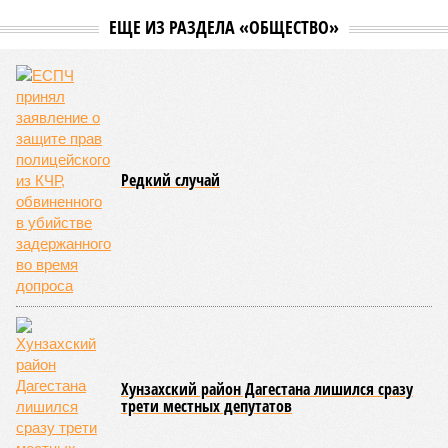
службам удалось восстановить транспортное сообщение
на 17 ранее пострадавших участках автомобильных дорог,
однако 18 населённых пунктов всё ещё пребывают в
транспортной блокаде.
Напомним, что мощнейшие дожди, прошедшие 8 июля,
нанесли колоссальный урон дорожной инфраструктуре, в
результате чего на пике разгула стихии без связи с
внешним миром оказались жители 53 сёл. К 12 июля эта
цифра сократилась до 23, и сейчас в профильном
ведомстве фиксируют дальнейшее улучшение обстановки.
В Агульском районе вследствие частичного обрушения
каменно-арочного моста полностью прервано сообщение с
селом Буршаг, и возобновить движение там рассчитывают
лишь к 17 июля.
В Гунибском районе на стратегической дороге «Гуниб –
Кумух» бурные потоки полностью уничтожили подъездные
пути к мостовому переходу, в результате чего от внешнего
мира оказались отрезаны сразу шесть населённых
пунктов. Ещё четыре посёлка лишились транспортного