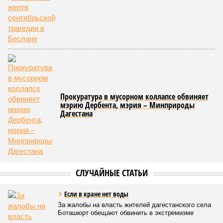
перекрыто на автомобильной дороге «Араканская
площадка – Унцукуль – Сагринский мост», при этом
организованы объездные маршруты, а непосредственно к
аварийно-восстановительным работам рассчитывают
приступить только после существенного снижения напора
воды, сбрасываемой из штольни Ирганайской ГЭС,
ориентировочно к 15 августа.
В Чародинском районе на дороге «Цуриб – Арчиб»
транспортное сообщение с 18 населёнными пунктами было
восстановлено по временной схеме, однако подъездные
пути к двум селам всё ещё остаются заблокированными.
Ранее в Унцукульском районе Дагестана из-за
повреждения дорожного полотна протяжённостью 110
метров и серьёзных нарушений в системе водоснабжения
был объявлен режим ЧС. Для борьбы с паводками в
республике активно задействуют волонтёров.
Галина Летова
Опубликовано:
13.07.2026 16:12
Отредактировано:
13.07.2026 16:12