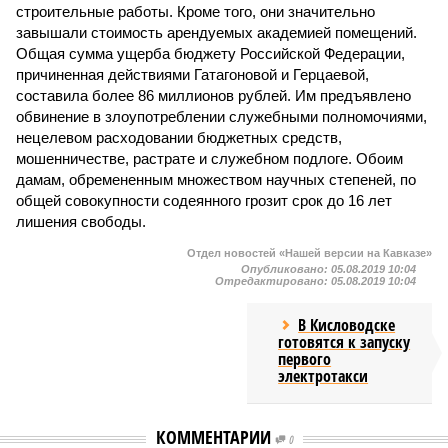
строительные работы. Кроме того, они значительно
завышали стоимость арендуемых академией помещений.
Общая сумма ущерба бюджету Российской Федерации,
причиненная действиями Гатагоновой и Герцаевой,
составила более 86 миллионов рублей. Им предъявлено
обвинение в злоупотреблении служебными полномочиями,
нецелевом расходовании бюджетных средств,
мошенничестве, растрате и служебном подлоге. Обоим
дамам, обремененным множеством научных степеней, по
общей совокупности содеянного грозит срок до 16 лет
лишения свободы.
Отдел новостей «Нашей версии на Кавказе»
Опубликовано:
05.08.2019 10:04
Отредактировано:
05.08.2019 10:04
В Кисловодске
готовятся к запуску
первого
электротакси
КОММЕНТАРИИ
0