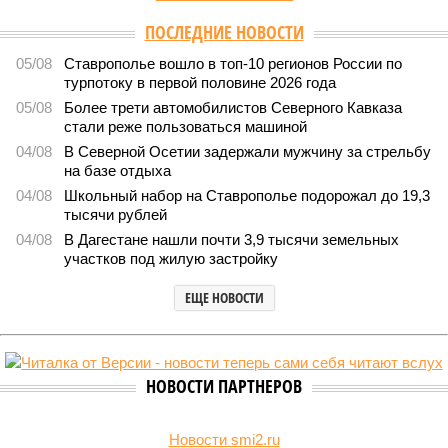
Версия
//
Общество
//
В Дагестане после ливней 18 сёл остаются без
транспортного сообщения
2789
Отрезанные от большой земли
В Дагестане после ливней 18 сёл остаются без
транспортного сообщения
В Дагестане после ливней 18 сёл остаются без транспортного сообщения
(фото: Министерство транспорта и дорожного хозяйства Республики
Дагестан)
Министерство транспорта Республики Дагестан обнародовало
актуальную сводку о ходе ликвидации последствий мощных
ливней, обрушившихся на регион.
Согласно официальным данным на 13 июля, дорожным