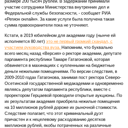
размере 200 тысяч рублей. В задержании принимали
участие сотрудники Министерства внутренних дел и
Федеральной службы безопасности, - сообщает РИА
«Регион онлайн». За какие услуги была получена такая
сумма правоохранители пока не уточняют.
Кстати, в 2019 юбилейном для академии году (нынче ей
исполняется 80 лет)
это не первый громкий скандал, с
участием руководства вуза.
Напомним, что буквально
всего месяц назад «Версия» о ректоре академии, депутате
парламента республики Тамаре Гатагоновой, которая
обвиняется в махинациях с купленными на бюджетные
деньги нежилыми помещениями. По версии следствия, в
2009-2010 годах Гатагонова, занимая пост ректора Северо-
Осетинской государственной медакадемии и одновременно
являясь депутатом парламента республики, вместе с
проректором Герцаевой проводили открытые аукционы. По
их результатам академия приобрела нежилые помещения
на 10 миллионов рублей дороже их рыночной стоимости.
Следствие полагает, что этот криминальный дуэт
причастен и к нецелевому расходованию десятков
миллионов рублей, якобы потраченных на различные