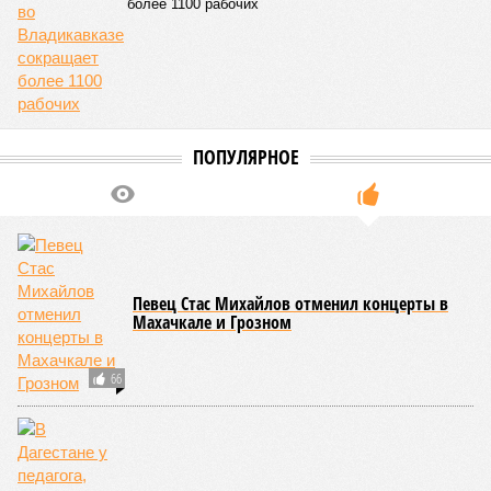
Кабардино-Балкария и Северная Осетия попали в топ-5 антирейтинга по
детской преступности (фото: pixabay.com/fsHH)
Две республики Северного Кавказа продемонстрировали
существенный рост детской преступности по итогам первого
полугодия 2026-го.
В Кабардино-Балкарской Республике за первые шесть
месяцев текущего года было зафиксировано 58
несовершеннолетних, совершивших уголовно наказуемые
деяния, что превышает показатель за аналогичный период
2025-го более чем в три раза, когда таковых насчитывалось