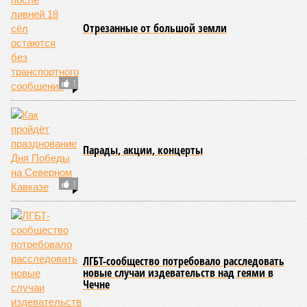
Наибольший абсолютный прирост подростковой
преступности зафиксирован в трёх федеральных округах.
В Северо-Западном федеральном округе количество таких
правонарушителей выросло с 937 до 1,1 тысячи, в
Приволжском – с 2,2 до 2,3 тысячи, а в Центральном – с 1,8
до 2 тысяч человек.
В то же время в Дальневосточном и Уральском
федеральных округах ведомство зафиксировало снижение
показателя – до 1,1 тысячи в каждом из этих
макрорегионов.
Ранее сообщалось, что по итогам 2025 года Кабардино-
Балкарская Республика относилась к числу наиболее
благополучных субъектов Федерации: там на 10 тысяч
жителей приходилось в среднем 69,2 преступления, и с
таким показателем регион входил в пятёрку субъектов РФ
с самой низкой преступностью. Нынешний же трёхкратный
всплеск подростковой криминальной активности на этом
фоне выглядит особенно тревожно.
Галина Летова