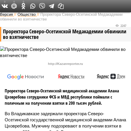
0
0
0
Версия на Кавказе
Версия
//
Общество
//
Проректора Северо-Осетинской Медакадемии
обвинили во взятничестве
2247
Проректора Северо-Осетинской Медакадемии обвинили
во взятничестве
http://Kazanreporter.ru
Проректора Северо-Осетинской медицинской академии Алана
Цховребова сотрудники ФСБ и МВД республики поймали с
поличным на получении взятки в 200 тысяч рублей.
Во Владикавказе задержали проректора Северо-
Осетинской государственной медицинской академии Алана
Цховребова. Мужчину подозревают в получении взятки в