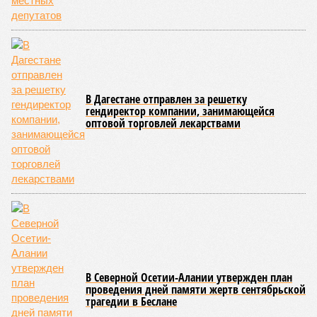
сообщения в Лакском районе, где в настоящий момент
функционирует временная схема движения.
На региональной трассе «Мамраш – Ташкапур –
Араканский мост», пролегающей по Гергебильскому району,
водная стихия размыла дорожное полотно на семи
различных отрезках, и весь автомобильный поток был
вынужденно пущен по альтернативным маршрутам до тех
пор, пока не спадёт уровень воды в реке Кара-Койсу, что
ожидается не ранее 17 июля.
В Дахадаевском районе транспортное сообщение с одним
из сёл прервано из-за масштабного оползня, сошедшего на
проезжую часть дороги Ашты – Дирбакмахи, и открыть
движение там планируют лишь 18 июля. В Рутульском
районе без транспортного сообщения продолжают
оставаться ещё три населённых пункта.
В Тляратинском районе специалистам удалось наладить
сообщение с семью сёлами по временной схеме. В
Унцукульском районе движение по-прежнему полностью