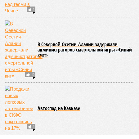
Опубликовано:
23.07.2026 14:35
Отредактировано:
23.07.2026 14:35
В Кисловодске
готовятся к запуску
первого
электротакси
КОММЕНТАРИИ
0
ПОСЛЕДНИЕ НОВОСТИ
05/08
Ставрополье вошло в топ-10 регионов России по
турпотоку в первой половине 2026 года
05/08
Более трети автомобилистов Северного Кавказа
стали реже пользоваться машиной
04/08
В Северной Осетии задержали мужчину за стрельбу
на базе отдыха
04/08
Школьный набор на Ставрополье подорожал до 19,3
тысячи рублей
04/08
В Дагестане нашли почти 3,9 тысячи земельных