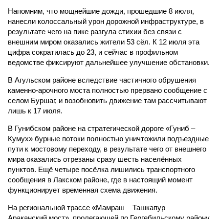
Напомним, что мощнейшие дожди, прошедшие 8 июля,
нанесли колоссальный урон дорожной инфраструктуре, в
результате чего на пике разгула стихии без связи с
внешним миром оказались жители 53 сёл. К 12 июля эта
цифра сократилась до 23, и сейчас в профильном
ведомстве фиксируют дальнейшее улучшение обстановки.
В Агульском районе вследствие частичного обрушения
каменно-арочного моста полностью прервано сообщение с
селом Буршаг, и возобновить движение там рассчитывают
лишь к 17 июля.
В Гунибском районе на стратегической дороге «Гуниб –
Кумух» бурные потоки полностью уничтожили подъездные
пути к мостовому переходу, в результате чего от внешнего
мира оказались отрезаны сразу шесть населённых
пунктов. Ещё четыре посёлка лишились транспортного
сообщения в Лакском районе, где в настоящий момент
функционирует временная схема движения.
На региональной трассе «Мамраш – Ташкапур –
Араканский мост», пролегающей по Гергебильскому району,