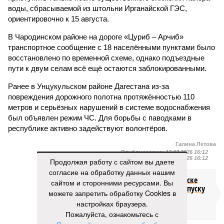
воды, сбрасываемой из штольни Ирганайской ГЭС,
ориентировочно к 15 августа.
В Чародинском районе на дороге «Цуриб – Арчиб»
транспортное сообщение с 18 населёнными пунктами было
восстановлено по временной схеме, однако подъездные
пути к двум селам всё ещё остаются заблокированными.
Ранее в Унцукульском районе Дагестана из-за
повреждения дорожного полотна протяжённостью 110
метров и серьёзных нарушений в системе водоснабжения
был объявлен режим ЧС. Для борьбы с паводками в
республике активно задействуют волонтёров.
Галина Летова
Опубликовано:
13.07.2026 16:12
Отредактировано:
13.07.2026 16:12
Продолжая работу с сайтом вы даете
согласие на обработку данных нашим
В Кисловодске
сайтом и сторонними ресурсами. Вы
готовятся к запуску
можете запретить обработку Cookies в
первого
настройках браузера.
электротакси
Пожалуйста, ознакомьтесь с