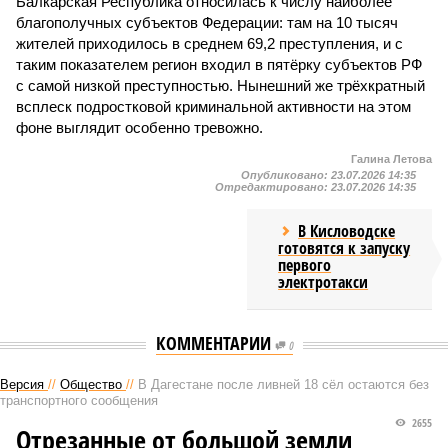
Балкарская Республика относилась к числу наиболее
благополучных субъектов Федерации: там на 10 тысяч
жителей приходилось в среднем 69,2 преступления, и с
таким показателем регион входил в пятёрку субъектов РФ
с самой низкой преступностью. Нынешний же трёхкратный
всплеск подростковой криминальной активности на этом
фоне выглядит особенно тревожно.
Галина Летова
Опубликовано:
23.07.2026 14:35
Отредактировано:
23.07.2026 14:35
В Кисловодске
готовятся к запуску
первого
электротакси
КОММЕНТАРИИ
0
Версия
//
Общество
//
В Дагестане после ливней 18 сёл остаются без
транспортного сообщения
2655
Отрезанные от большой земли