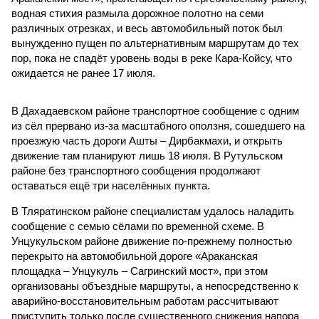
водная стихия размыла дорожное полотно на семи
различных отрезках, и весь автомобильный поток был
вынужденно пущен по альтернативным маршрутам до тех
пор, пока не спадёт уровень воды в реке Кара-Койсу, что
ожидается не ранее 17 июля.
В Дахадаевском районе транспортное сообщение с одним
из сёл прервано из-за масштабного оползня, сошедшего на
проезжую часть дороги Ашты – Дирбакмахи, и открыть
движение там планируют лишь 18 июля. В Рутульском
районе без транспортного сообщения продолжают
оставаться ещё три населённых пункта.
В Тляратинском районе специалистам удалось наладить
сообщение с семью сёлами по временной схеме. В
Унцукульском районе движение по-прежнему полностью
перекрыто на автомобильной дороге «Араканская
площадка – Унцукуль – Сагринский мост», при этом
организованы объездные маршруты, а непосредственно к
аварийно-восстановительным работам рассчитывают
приступить только после существенного снижения напора