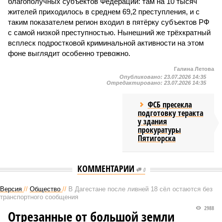
благополучных субъектов Федерации: там на 10 тысяч
жителей приходилось в среднем 69,2 преступления, и с
таким показателем регион входил в пятёрку субъектов РФ
с самой низкой преступностью. Нынешний же трёхкратный
всплеск подростковой криминальной активности на этом
фоне выглядит особенно тревожно.
Галина Летова
Опубликовано:
23.07.2026 14:35
Отредактировано:
23.07.2026 14:35
ФСБ пресекла
подготовку теракта
у здания
прокуратуры
Пятигорска
КОММЕНТАРИИ
0
Версия
//
Общество
//
В Дагестане после ливней 18 сёл остаются без
транспортного сообщения
2988
Отрезанные от большой земли