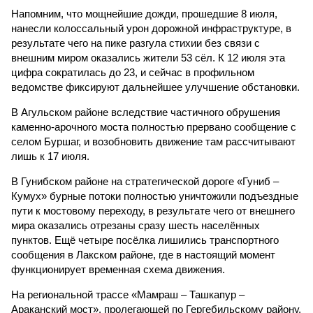
Напомним, что мощнейшие дожди, прошедшие 8 июля,
нанесли колоссальный урон дорожной инфраструктуре, в
результате чего на пике разгула стихии без связи с
внешним миром оказались жители 53 сёл. К 12 июля эта
цифра сократилась до 23, и сейчас в профильном
ведомстве фиксируют дальнейшее улучшение обстановки.
В Агульском районе вследствие частичного обрушения
каменно-арочного моста полностью прервано сообщение с
селом Буршаг, и возобновить движение там рассчитывают
лишь к 17 июля.
В Гунибском районе на стратегической дороге «Гуниб –
Кумух» бурные потоки полностью уничтожили подъездные
пути к мостовому переходу, в результате чего от внешнего
мира оказались отрезаны сразу шесть населённых
пунктов. Ещё четыре посёлка лишились транспортного
сообщения в Лакском районе, где в настоящий момент
функционирует временная схема движения.
На региональной трассе «Мамраш – Ташкапур –
Араканский мост», пролегающей по Гергебильскому району,