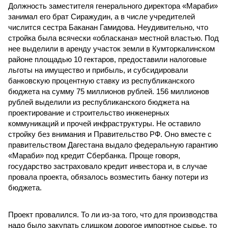
Должность заместителя генерального директора «Мараби»
занимал его брат Сиражудин, а в числе учредителей
числится сестра Баканан Гамидова. Неудивительно, что
стройка была всячески «обласкана» местной властью. Под
нее выделили в аренду участок земли в Кумторкалинском
районе площадью 10 гектаров, предоставили налоговые
льготы на имущество и прибыль, и субсидировали
банковскую процентную ставку из республиканского
бюджета на сумму 75 миллионов рублей. 156 миллионов
рублей выделили из республиканского бюджета на
проектирование и строительство инженерных
коммуникаций и прочей инфраструктуры. Не оставило
стройку без внимания и Правительство РФ. Оно вместе с
правительством Дагестана выдало федеральную гарантию
«Мараби» под кредит Сбербанка. Проще говоря,
государство застраховало кредит инвестора и, в случае
провала проекта, обязалось возместить банку потери из
бюджета.
Проект провалился. То ли из-за того, что для производства
надо было закупать слишком дорогое импортное сырье, то