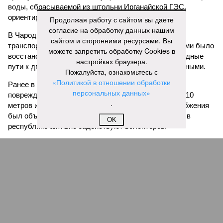
воды, сбрасываемой из штольни Ирганайской ГЭС,
ориентировочно к 15 августа.
Продолжая работу с сайтом вы даете
согласие на обработку данных нашим
В Чародинском районе на дороге «Цуриб – Арчиб»
сайтом и сторонними ресурсами. Вы
транспортное сообщение с 18 населёнными пунктами было
можете запретить обработку Cookies в
восстановлено по временной схеме, однако подъездные
настройках браузера.
пути к двум селам всё ещё остаются заблокированными.
Пожалуйста, ознакомьтесь с
«Политикой в отношении обработки
Ранее в Унцукульском районе Дагестана из-за
персональных данных»
повреждения дорожного полотна протяжённостью 110
.
метров и серьёзных нарушений в системе водоснабжения
был объявлен режим ЧС. Для борьбы с паводками в
OK
республике активно задействуют волонтёров.
Галина Летова
Опубликовано:
13.07.2026 16:12
Отредактировано:
13.07.2026 16:12
ФСБ пресекла
подготовку теракта
у здания
прокуратуры
Пятигорска