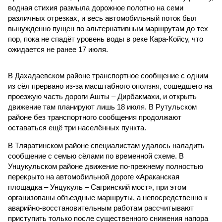
водная стихия размыла дорожное полотно на семи
различных отрезках, и весь автомобильный поток был
вынужденно пущен по альтернативным маршрутам до тех
пор, пока не спадёт уровень воды в реке Кара-Койсу, что
ожидается не ранее 17 июля.
В Дахадаевском районе транспортное сообщение с одним
из сёл прервано из-за масштабного оползня, сошедшего на
проезжую часть дороги Ашты – Дирбакмахи, и открыть
движение там планируют лишь 18 июля. В Рутульском
районе без транспортного сообщения продолжают
оставаться ещё три населённых пункта.
В Тляратинском районе специалистам удалось наладить
сообщение с семью сёлами по временной схеме. В
Унцукульском районе движение по-прежнему полностью
перекрыто на автомобильной дороге «Араканская
площадка – Унцукуль – Сагринский мост», при этом
организованы объездные маршруты, а непосредственно к
аварийно-восстановительным работам рассчитывают
приступить только после существенного снижения напора