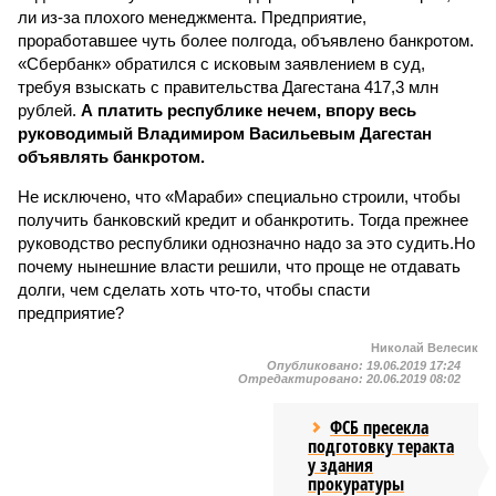
ли из-за плохого менеджмента. Предприятие,
проработавшее чуть более полгода, объявлено банкротом.
«Сбербанк» обратился с исковым заявлением в суд,
требуя взыскать с правительства Дагестана 417,3 млн
рублей.
А платить республике нечем, впору весь
руководимый Владимиром Васильевым Дагестан
объявлять банкротом.
Не исключено, что «Мараби» специально строили, чтобы
получить банковский кредит и обанкротить. Тогда прежнее
руководство республики однозначно надо за это судить.Но
почему нынешние власти решили, что проще не отдавать
долги, чем сделать хоть что-то, чтобы спасти
предприятие?
Николай Велесик
Опубликовано:
19.06.2019 17:24
Отредактировано:
20.06.2019 08:02
ФСБ пресекла
подготовку теракта
у здания
прокуратуры