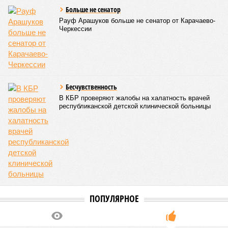
04/08
В Северной Осетии задержали мужчину за стрельбу
на базе отдыха
04/08
Школьный набор на Ставрополье подорожал до 19,3
тысячи рублей
04/08
В Дагестане нашли почти 3,9 тысячи земельных
участков под жилую застройку
ЕЩЕ НОВОСТИ
НОВОСТИ ПАРТНЕРОВ
Новости smi2.ru
ЕЩЕ ИЗ РАЗДЕЛА «ОБЩЕСТВО»
Генералу и полковнику из дела Арашуковых