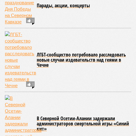
ВИПам МЧС не указ
В Карачаево-Черкессии под лавину попали
высокопоставленные спортсмены из Москвы, один
человек погиб
Больше не сенатор
Рауф Арашуков больше не сенатор от Карачаево-
Черкессии
Бесчувственность