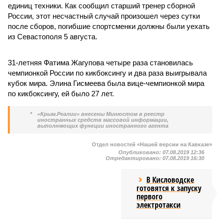
единиц техники. Как сообщил старший тренер сборной
России, этот несчастный случай произошел через сутки
после сборов, погибшие спортсменки должны были уехать
из Севастополя 5 августа.
31-летняя Фатима Жагупова четыре раза становилась
чемпионкой России по кикбоксингу и два раза выигрывала
кубок мира. Элина Гисмеева была вице-чемпионкой мира
по кикбоксингу, ей было 27 лет.
*
«Крым.Реалии» внесены Минюстом в реестр
иностранных средств массовой информации,
выполняющих функции иностранного агента
Отдел новостей «Нашей версии на Кавказе»
Опубликовано:
07.08.2019 12:36
Отредактировано:
07.08.2019 16:30
В Кисловодске
готовятся к запуску
первого
электротакси