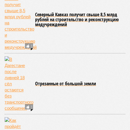
Минздрав РФ посчитал на Северном Кавказе
алкоголиков, наркоманов, больных ВИЧ и
раком
Спор о стоимости проезда в Махачкале
дошел до Арбитражного суда
СЛУЧАЙНЫЕ СТАТЬИ