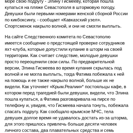
море свою подругу - Элину Гисмееву, которая пошла
купаться на пляже Севастополя в штормовую погоду.
Девушки были первыми номерами женской сборной России
по кикбоксингу, - сообщает «Кавказский узел».
Спортсменок накрыло волной, и они не смогли выплыть.
На сайте Следственного комитета по Севастополю
имеется сообщение о предстоящей проверке сотрудников
яхт-клуба, которые допустили купание в шторм на своей
территории. Как считает следствие, молодые девушки
просто переоценили свои силы. По предварительной
версии, Элина Гисмеева во время купания скрылась под
волной и не могла выплыть, тогда Фатима побежала к ней
на помощь и ее также накрыло волной, больше их не
видели. Как уточняет «Крым.Реалии»* постояльцы кафе, в
котором перед трагедией были девушки, видели, что Элина
пошла купаться, а Фатима разговаривала на пирсе по
телефону и, увидев, что Гисмеева начала тонуть, побежала
спасать подругу. Как сообщало крымское МЧС, тела
девушек долгое время не удавалось достать из-за шторма,
для этого пришлось привлечь больше десяти человек
личного состава, два плавательных средства и семь