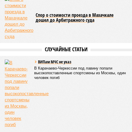
таким показателем регион входил в пятёрку субъектов РФ
с самой низкой преступностью. Нынешний же трёхкратный
всплеск подростковой криминальной активности на этом
фоне выглядит особенно тревожно.
Галина Летова
Опубликовано:
23.07.2026 14:35
Отредактировано:
23.07.2026 14:35
В Кисловодске
готовятся к запуску
первого
электротакси
КОММЕНТАРИИ
0
ПОСЛЕДНИЕ НОВОСТИ
05/08
Ставрополье вошло в топ-10 регионов России по
турпотоку в первой половине 2026 года
05/08
Более трети автомобилистов Северного Кавказа
стали реже пользоваться машиной