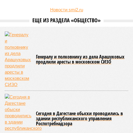
В Кабардино-Балкарской Республике за первые шесть
месяцев текущего года было зафиксировано 58
несовершеннолетних, совершивших уголовно наказуемые
деяния, что превышает показатель за аналогичный период
2025-го более чем в три раза, когда таковых насчитывалось
всего 16 человек.
В соседней Северной Осетии число подростков-
правонарушителей подскочило с 10 до 17. Обе
северокавказские республики в итоге оказались в первой
пятёрке общероссийского антирейтинга.
Эти данные
приводит
ТАСС, ссылаясь на отчёт
Министерства внутренних дел Российской Федерации.
В масштабах всей страны картина также выглядит
тревожно: за первое полугодие общее количество
несовершеннолетних преступников увеличилось по
сравнению с аналогичным периодом минувшего года на 945
человек и достигло отметки в 11,4 тысячи.
В Чукотском автономном округе число малолетних
нарушителей закона выросло с одного до шести, в