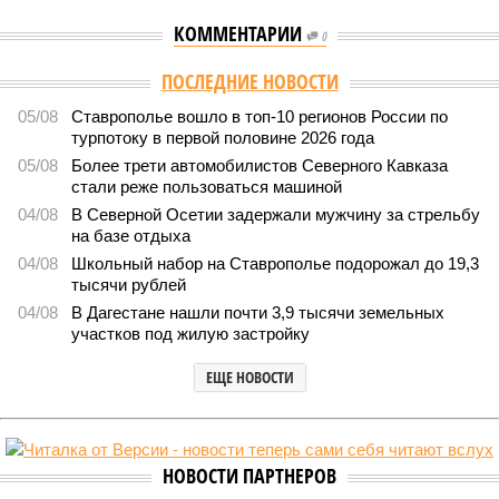
КОММЕНТАРИИ
0
Версия
//
Общество
//
Кабардино-Балкария и Северная Осетия попали в
топ-5 антирейтинга по детской преступности
2074
Тревожная статистика
Кабардино-Балкария и Северная Осетия попали в топ-5
антирейтинга по детской преступности
Кабардино-Балкария и Северная Осетия попали в топ-5 антирейтинга по
детской преступности (фото: pixabay.com/fsHH)
Две республики Северного Кавказа продемонстрировали
существенный рост детской преступности по итогам первого
полугодия 2026-го.