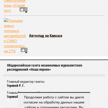
В КБР проверяют жалобы на халатность врачей
республиканской детской клинической больницы
ПОПУЛЯРНОЕ
Певец Стас Михайлов отменил концерты в
Махачкале и Грозном
66
Продолжая работу с сайтом вы даете
согласие на обработку данных нашим
сайтом и сторонними ресурсами. Вы