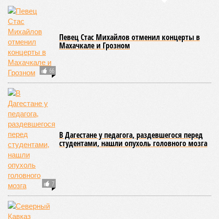
продлили аресты в московском СИЗО
Сегодня в Дагестане обыски проводились в
здании республиканского управления
Роспотребнадзора
В Дагестане ветеринарные врачи ставили на
учет сельхозпредприятия-фантомы