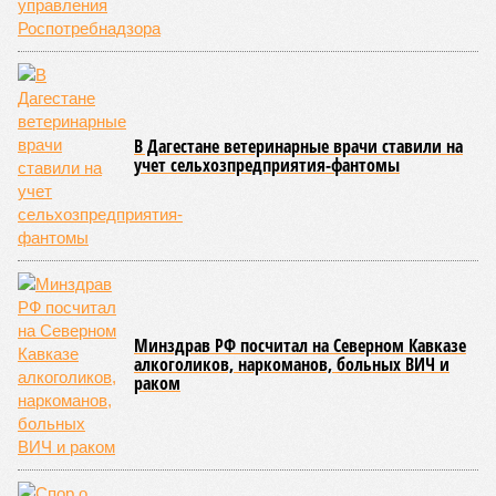
Чеченской Республике, где годом ранее таковых не было
вовсе, теперь зафиксировано восемь случаев, а в
Пензенской области показатель и вовсе подскочил с 39 до
87 человек.
Наибольший абсолютный прирост подростковой
преступности зафиксирован в трёх федеральных округах.
В Северо-Западном федеральном округе количество таких
правонарушителей выросло с 937 до 1,1 тысячи, в
Приволжском – с 2,2 до 2,3 тысячи, а в Центральном – с 1,8
до 2 тысяч человек.
В то же время в Дальневосточном и Уральском
федеральных округах ведомство зафиксировало снижение
показателя – до 1,1 тысячи в каждом из этих
макрорегионов.
Ранее сообщалось, что по итогам 2025 года Кабардино-
Балкарская Республика относилась к числу наиболее
благополучных субъектов Федерации: там на 10 тысяч
жителей приходилось в среднем 69,2 преступления, и с