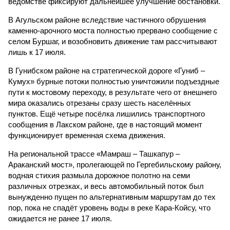
ведомстве фиксируют дальнейшее улучшение обстановки.
В Агульском районе вследствие частичного обрушения
каменно-арочного моста полностью прервано сообщение с
селом Буршаг, и возобновить движение там рассчитывают
лишь к 17 июля.
В Гунибском районе на стратегической дороге «Гуниб –
Кумух» бурные потоки полностью уничтожили подъездные
пути к мостовому переходу, в результате чего от внешнего
мира оказались отрезаны сразу шесть населённых
пунктов. Ещё четыре посёлка лишились транспортного
сообщения в Лакском районе, где в настоящий момент
функционирует временная схема движения.
На региональной трассе «Мамраш – Ташкапур –
Араканский мост», пролегающей по Гергебильскому району,
водная стихия размыла дорожное полотно на семи
различных отрезках, и весь автомобильный поток был
вынужденно пущен по альтернативным маршрутам до тех
пор, пока не спадёт уровень воды в реке Кара-Койсу, что
ожидается не ранее 17 июля.