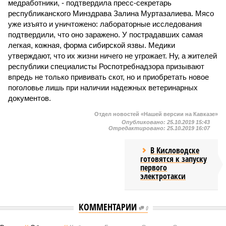
медработники, - подтвердила пресс-секретарь
республиканского Минздрава Залина Муртазалиева. Мясо
уже изъято и уничтожено: лабораторные исследования
подтвердили, что оно заражено. У пострадавших самая
легкая, кожная, форма сибирской язвы. Медики
утверждают, что их жизни ничего не угрожает. Ну, а жителей
республики специалисты Роспотребнадзора призывают
впредь не только прививать скот, но и приобретать новое
поголовье лишь при наличии надежных ветеринарных
документов.
Отдел новостей «Нашей версии на Кавказе»
Опубликовано:
25.10.2019 15:43
Отредактировано:
25.10.2019 16:07
В Кисловодске
готовятся к запуску
первого
электротакси
КОММЕНТАРИИ
0