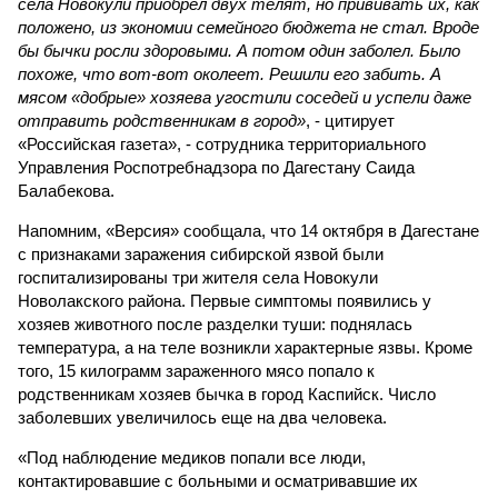
села Новокули приобрел двух телят, но прививать их, как
положено, из экономии семейного бюджета не стал. Вроде
бы бычки росли здоровыми. А потом один заболел. Было
похоже, что вот-вот околеет. Решили его забить. А
мясом «добрые» хозяева угостили соседей и успели даже
отправить родственникам в город»
, - цитирует
«Российская газета», - сотрудника территориального
Управления Роспотребнадзора по Дагестану Саида
Балабекова.
Напомним, «Версия» сообщала, что 14 октября в Дагестане
с признаками заражения сибирской язвой были
госпитализированы три жителя села Новокули
Новолакского района. Первые симптомы появились у
хозяев животного после разделки туши: поднялась
температура, а на теле возникли характерные язвы. Кроме
того, 15 килограмм зараженного мясо попало к
родственникам хозяев бычка в город Каспийск. Число
заболевших увеличилось еще на два человека.
«Под наблюдение медиков попали все люди,
контактировавшие с больными и осматривавшие их