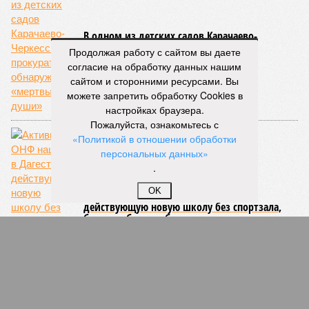
В одном из детских садов Карачаево-
Черкессии прокуратура обнаружила
Продолжая работу с сайтом вы даете
«мертвые души»
согласие на обработку данных нашим
сайтом и сторонними ресурсами. Вы
можете запретить обработку Cookies в
настройках браузера.
Пожалуйста, ознакомьтесь с
«Политикой в отношении обработки
персональных данных»
.
OK
Активисты ОНФ нашли в Дагестане
действующую новую школу без спортзала,
без пищеблока и без теплого туалета