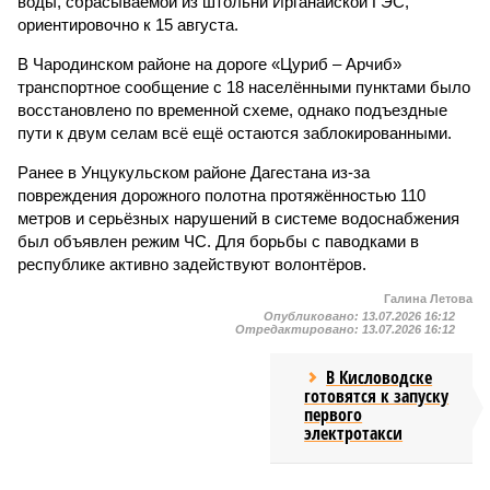
воды, сбрасываемой из штольни Ирганайской ГЭС,
ориентировочно к 15 августа.
В Чародинском районе на дороге «Цуриб – Арчиб»
транспортное сообщение с 18 населёнными пунктами было
восстановлено по временной схеме, однако подъездные
пути к двум селам всё ещё остаются заблокированными.
Ранее в Унцукульском районе Дагестана из-за
повреждения дорожного полотна протяжённостью 110
метров и серьёзных нарушений в системе водоснабжения
был объявлен режим ЧС. Для борьбы с паводками в
республике активно задействуют волонтёров.
Галина Летова
Опубликовано:
13.07.2026 16:12
Отредактировано:
13.07.2026 16:12
В Кисловодске
готовятся к запуску
первого
электротакси