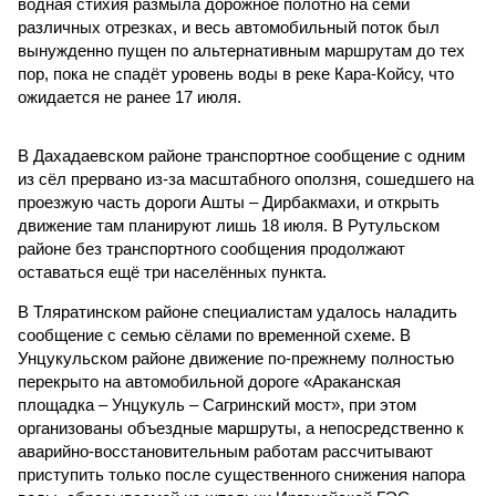
водная стихия размыла дорожное полотно на семи
различных отрезках, и весь автомобильный поток был
вынужденно пущен по альтернативным маршрутам до тех
пор, пока не спадёт уровень воды в реке Кара-Койсу, что
ожидается не ранее 17 июля.
В Дахадаевском районе транспортное сообщение с одним
из сёл прервано из-за масштабного оползня, сошедшего на
проезжую часть дороги Ашты – Дирбакмахи, и открыть
движение там планируют лишь 18 июля. В Рутульском
районе без транспортного сообщения продолжают
оставаться ещё три населённых пункта.
В Тляратинском районе специалистам удалось наладить
сообщение с семью сёлами по временной схеме. В
Унцукульском районе движение по-прежнему полностью
перекрыто на автомобильной дороге «Араканская
площадка – Унцукуль – Сагринский мост», при этом
организованы объездные маршруты, а непосредственно к
аварийно-восстановительным работам рассчитывают
приступить только после существенного снижения напора