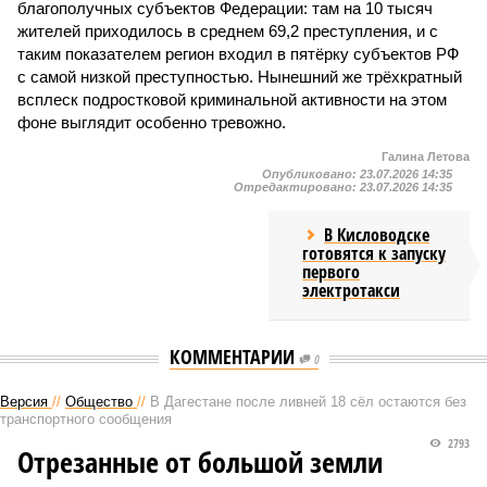
благополучных субъектов Федерации: там на 10 тысяч
жителей приходилось в среднем 69,2 преступления, и с
таким показателем регион входил в пятёрку субъектов РФ
с самой низкой преступностью. Нынешний же трёхкратный
всплеск подростковой криминальной активности на этом
фоне выглядит особенно тревожно.
Галина Летова
Опубликовано:
23.07.2026 14:35
Отредактировано:
23.07.2026 14:35
В Кисловодске
готовятся к запуску
первого
электротакси
КОММЕНТАРИИ
0
Версия
//
Общество
//
В Дагестане после ливней 18 сёл остаются без
транспортного сообщения
2793
Отрезанные от большой земли