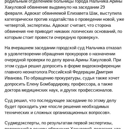
родильным отделением больницы города Нальчика Арины
Хакуловой обвинение выдвинуло на заседании 29
февраля. Адвокат обвиняемой Елизавета Шак, выступила
категорически против ходатайства о проведении новой, уже
четвертой, экспертизы. Адвокат считает, что сторона
обвинения «не приводит никаких логических оснований, по
которым стоит провести очередную проверку».
На вчерашнем заседании городской суд Нальчика отказал
в удовлетворении обращения прокуроров о назначении
очередной проверки по делу врача Арины Хакуловой. При
этом судья решил допросить в форме видеоконференции
главного неонатолога Российской Федерации Дмитрия
Иванова. По обращению прокуратуры, судья также хочет
допросить Елену Бомбардирову, профессора, а также
доктора медицинских наук, и других профессионалов.
Суд решил, что последующее заседание по этому делу
будет проходить уже «после решения необходимых
технических и сложных организационных вопросов».
Судмедэксперты, по результатам первой экспертизы,
положенной в основу обвинения Хакуловой, полагают, что