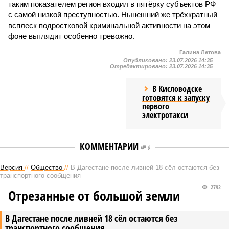
таким показателем регион входил в пятёрку субъектов РФ
с самой низкой преступностью. Нынешний же трёхкратный
всплеск подростковой криминальной активности на этом
фоне выглядит особенно тревожно.
Галина Летова
Опубликовано:
23.07.2026 14:35
Отредактировано:
23.07.2026 14:35
В Кисловодске
готовятся к запуску
первого
электротакси
КОММЕНТАРИИ
0
Версия
//
Общество
//
В Дагестане после ливней 18 сёл остаются без
транспортного сообщения
2792
Отрезанные от большой земли
В Дагестане после ливней 18 сёл остаются без
транспортного сообщения