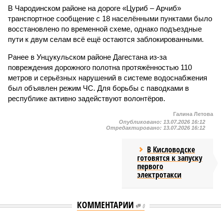
В Чародинском районе на дороге «Цуриб – Арчиб»
транспортное сообщение с 18 населёнными пунктами было
восстановлено по временной схеме, однако подъездные
пути к двум селам всё ещё остаются заблокированными.
Ранее в Унцукульском районе Дагестана из-за
повреждения дорожного полотна протяжённостью 110
метров и серьёзных нарушений в системе водоснабжения
был объявлен режим ЧС. Для борьбы с паводками в
республике активно задействуют волонтёров.
Галина Летова
Опубликовано:
13.07.2026 16:12
Отредактировано:
13.07.2026 16:12
В Кисловодске
готовятся к запуску
первого
электротакси
КОММЕНТАРИИ
0