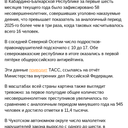
В Кабардино-Балкарской Республике за первые шесть
месяцев текущего года было зафиксировано 58
несовершеннолетних, совершивших уголовно наказуемые
деяния, что превышает показатель за аналогичный период
2025-го более чем в три раза, когда таковых насчитывалось
всего 16 человек.
В соседней Северной Осетии число подростков-
правонарушителей подскочило с 10 до 17. Обе
северокавказские республики в итоге оказались в первой
пятёрке общероссийского антирейтинга.
Эти данные
приводит
ТАСС, ссылаясь на отчёт
Министерства внутренних дел Российской Федерации.
В масштабах всей страны картина также выглядит
тревожно: за первое полугодие общее количество
несовершеннолетних преступников увеличилось по
сравнению с аналогичным периодом минувшего года на 945
человек и достигло отметки в 11,4 тысячи.
В Чукотском автономном округе число малолетних
нарушителей закона выросло с одного до шести, в