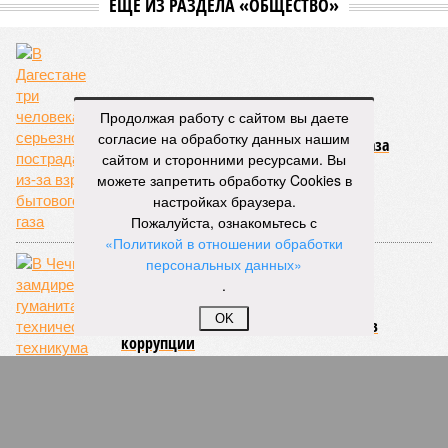
ЕЩЕ ИЗ РАЗДЕЛА «ОБЩЕСТВО»
Продолжая работу с сайтом вы даете
В Дагестане три человека серьезно
согласие на обработку данных нашим
пострадали из-за взрыва бытового газа
сайтом и сторонними ресурсами. Вы
можете запретить обработку Cookies в
настройках браузера.
Пожалуйста, ознакомьтесь с
«Политикой в отношении обработки
персональных данных»
.
В Чечне замдиректора гуманитарно-
OK
технического техникума заподозрен в
коррупции