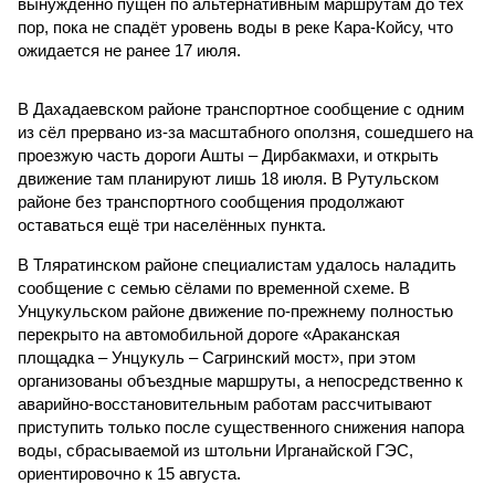
вынужденно пущен по альтернативным маршрутам до тех
пор, пока не спадёт уровень воды в реке Кара-Койсу, что
ожидается не ранее 17 июля.
В Дахадаевском районе транспортное сообщение с одним
из сёл прервано из-за масштабного оползня, сошедшего на
проезжую часть дороги Ашты – Дирбакмахи, и открыть
движение там планируют лишь 18 июля. В Рутульском
районе без транспортного сообщения продолжают
оставаться ещё три населённых пункта.
В Тляратинском районе специалистам удалось наладить
сообщение с семью сёлами по временной схеме. В
Унцукульском районе движение по-прежнему полностью
перекрыто на автомобильной дороге «Араканская
площадка – Унцукуль – Сагринский мост», при этом
организованы объездные маршруты, а непосредственно к
аварийно-восстановительным работам рассчитывают
приступить только после существенного снижения напора
воды, сбрасываемой из штольни Ирганайской ГЭС,
ориентировочно к 15 августа.