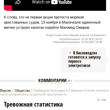
К слову, это не первая акция протеста моряков
арестованных судов. 13 ноября в Махачкале одиночный
митинг устроил капитан корабля Магомед Омаров.
Отдел новостей «Нашей версии на Кавказе»
Опубликовано:
27.11.2017 12:07
Отредактировано:
27.11.2017 12:48
В Кисловодске
готовятся к запуску
первого
электротакси
КОММЕНТАРИИ
0
Версия
//
Общество
//
Кабардино-Балкария и Северная Осетия попали в
топ-5 антирейтинга по детской преступности
2146
Тревожная статистика