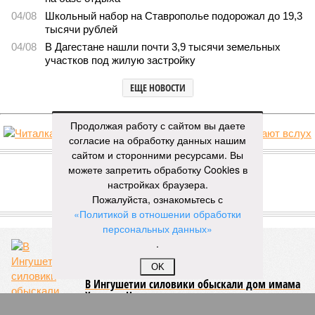
04/08
Школьный набор на Ставрополье подорожал до 19,3
тысячи рублей
04/08
В Дагестане нашли почти 3,9 тысячи земельных
участков под жилую застройку
ЕЩЕ НОВОСТИ
Продолжая работу с сайтом вы даете
согласие на обработку данных нашим
НОВОСТИ ПАРТНЕРОВ
сайтом и сторонними ресурсами. Вы
можете запретить обработку Cookies в
настройках браузера.
Новости smi2.ru
Пожалуйста, ознакомьтесь с
ЕЩЕ ИЗ РАЗДЕЛА «ОБЩЕСТВО»
«Политикой в отношении обработки
персональных данных»
.
OK
В Ингушетии силовики обыскали дом имама
Хамзата Чумакова