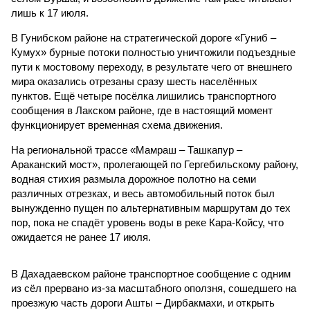
лишь к 17 июля.
В Гунибском районе на стратегической дороге «Гуниб –
Кумух» бурные потоки полностью уничтожили подъездные
пути к мостовому переходу, в результате чего от внешнего
мира оказались отрезаны сразу шесть населённых
пунктов. Ещё четыре посёлка лишились транспортного
сообщения в Лакском районе, где в настоящий момент
функционирует временная схема движения.
На региональной трассе «Мамраш – Ташкапур –
Араканский мост», пролегающей по Гергебильскому району,
водная стихия размыла дорожное полотно на семи
различных отрезках, и весь автомобильный поток был
вынужденно пущен по альтернативным маршрутам до тех
пор, пока не спадёт уровень воды в реке Кара-Койсу, что
ожидается не ранее 17 июля.
В Дахадаевском районе транспортное сообщение с одним
из сёл прервано из-за масштабного оползня, сошедшего на
проезжую часть дороги Ашты – Дирбакмахи, и открыть