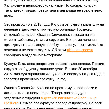
второй детской клинической больницы Грозного Оксану
Халухоеву в непрофессионализме. По словам Кулсум
Такалаевой, медик превратила в инвалида ее трехлетнюю
дочь.
Это произошло в 2013 году. Кулсум отправила малышку на
лечение в детскую клиническую больницу Грозного.
Девочкой занялась Оксана Халухоева, которая на тот
момент работала детским хирургом. Во время лечения
врач допустила роковую ошибку — в результате малышка
ослепла и не может ходить. Об этом
«Наша версия»
сообщала в отдельном материале.
Кулсум Такалаева попросила наказать «коновала». Против
хирурга возбудили уголовное дело. В итоге 20 декабря
2016 года суд ограничил Халухоевой свободу на два года и
запретил врачебную практику на год.
Однако Оксана Халухоева по-прежнему в профессии и
даже пошла на повышение. Теперь она заведует
отделением хирургии
в детской клинической больнице
Грозного
. Сейчас прокуратура проводит проверку. По всей
вероятности, Халухоева нарушила судебный запрет.