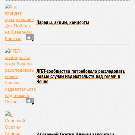
Парады, акции, концерты
1
ЛГБТ-сообщество потребовало расследовать
новые случаи издевательств над геями в
Чечне
1
В Северной Осетии-Алании задержали