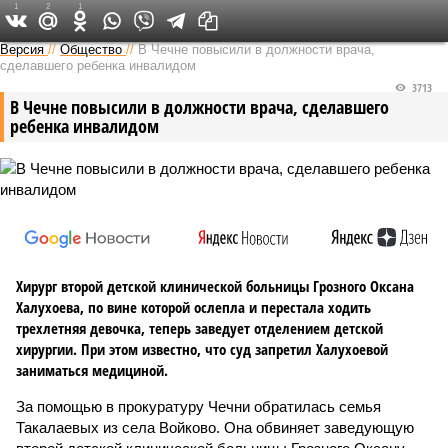
1
2
1
Версия на Кавказе
Версия
//
Общество
//
В Чечне повысили в должности врача,
сделавшего ребенка инвалидом
3713
В Чечне повысили в должности врача, сделавшего
ребенка инвалидом
Хирург второй детской клинической больницы Грозного Оксана
Халухоева, по вине которой ослепла и перестала ходить
трехлетняя девочка, теперь заведует отделением детской
хирургии. При этом известно, что суд запретил Халухоевой
заниматься медициной.
За помощью в прокуратуру Чечни обратилась семья
Такалаевых из села Войково. Она обвиняет заведующую