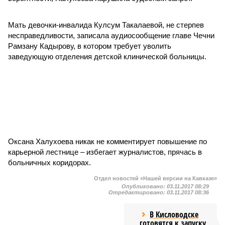
Мать девочки-инвалида Кулсум Такалаевой, не стерпев
несправедливости, записала аудиосообщение главе Чечни
Рамзану Кадырову, в котором требует уволить
заведующую отделения детской клинической больницы.
Оксана Халухоева никак не комментирует повышение по
карьерной лестнице – избегает журналистов, прячась в
больничных коридорах.
Отдел новостей «Нашей версии на Кавказе»
Опубликовано:
03.11.2017 08:29
Отредактировано:
03.11.2017 08:36
В Кисловодске
готовятся к запуску