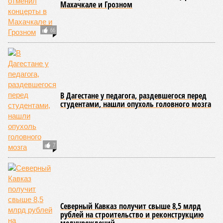
Страшное ДТП в Дагестане: погибли три
человека (ВИДЕО)
В Дагестане полицейского судят за беспредел,
грабеж, хранение оружия и не только
На Владикавказ обрушился ураган: двое
пострадавших