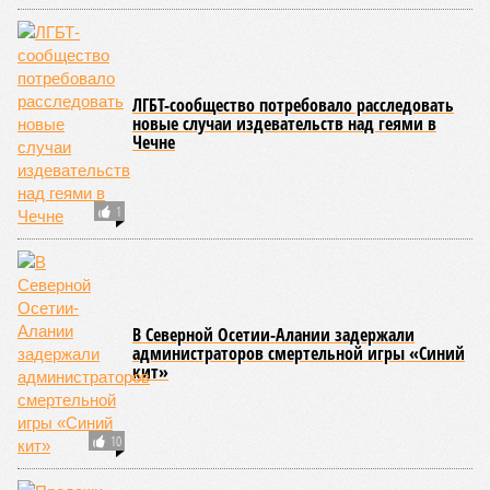
Чечни пожаловался на бедность региона
Вода раздора
Кому достанется Эшкаконское водохранилище?
Обидно до дрожи
Жители поселка Звездный в Кабардино-Балкарии
почти полгода сидят без горячей воды