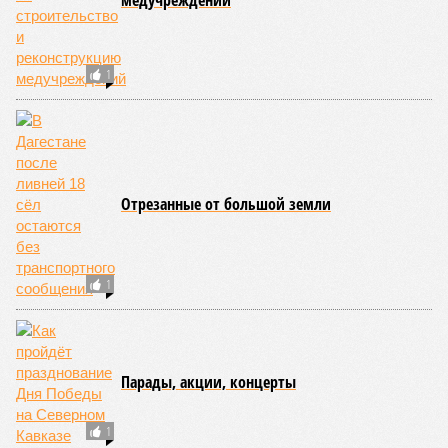
В Нальчике прошел народный бунт: ОМОН
задержал 12 человек
Обыск в доме экс-мэра Каспийска связан с
«дорожной проблемой»
СЛУЧАЙНЫЕ СТАТЬИ
«Материальные сложности» Чечни
В интервью кувейтской газете заместитель муфтия