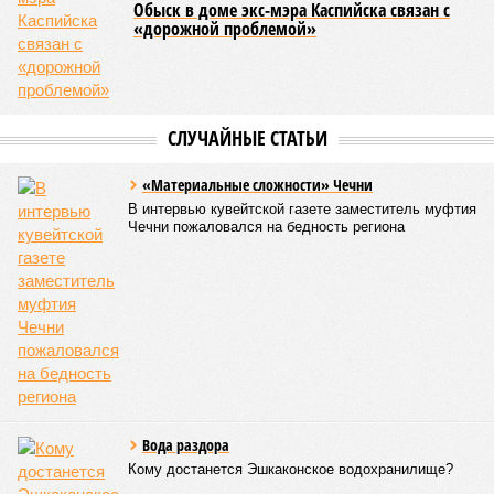
Ранее сообщалось, что по итогам 2025 года Кабардино-
Балкарская Республика относилась к числу наиболее
благополучных субъектов Федерации: там на 10 тысяч
жителей приходилось в среднем 69,2 преступления, и с
таким показателем регион входил в пятёрку субъектов РФ
с самой низкой преступностью. Нынешний же трёхкратный
всплеск подростковой криминальной активности на этом
фоне выглядит особенно тревожно.
Галина Летова
Опубликовано:
23.07.2026 14:35
Отредактировано:
23.07.2026 14:35
В Кисловодске
готовятся к запуску
первого
электротакси
КОММЕНТАРИИ
0
ПОСЛЕДНИЕ НОВОСТИ
05/08
Ставрополье вошло в топ-10 регионов России по