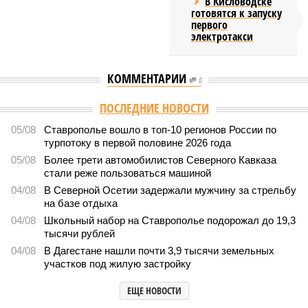
В Кисловодске
готовятся к запуску
первого
электротакси
КОММЕНТАРИИ
0
Версия
//
Общество
//
Кабардино-Балкария и Северная Осетия попали в
топ-5 антирейтинга по детской преступности
2258
Тревожная статистика
Кабардино-Балкария и Северная Осетия попали в топ-5
антирейтинга по детской преступности
Кабардино-Балкария и Северная Осетия попали в топ-5 антирейтинга по
детской преступности (фото: pixabay.com/fsHH)