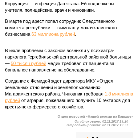
Коррупция — инфекция Дагестана. Ей подвержены
учителя, полицейские, врачи и чиновники.
В марте под арест попал сотрудник Следственного
комитета республики — вымогал у махачкалинского
бизнесмена
63 миллиона рублей
.
В июле проблемы с законом возникли у психиатра-
нарколога Гергебильской центральной районной больницы
—
50 тысяч рублей
медик требовал от пациента за
банальное направление на обследование.
Свидание с Фемидой ждет директора МКУ «Отдел
земельных отношений и землепользования»
Магарамкентского района. Чиновник требовал
1,8 миллиона
рублей
от агрария, пожелавшего получить 10 гектаров для
крестьянско-фермерского хозяйства.
Отдел новостей «Нашей версии на Кавказе»
Опубликовано:
02.11.2017 19:20
Отредактировано:
02.11.2017 19:37