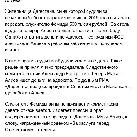
Алиева.
Жительница Дагестана, сына которой судили за
незаконный оборот наркотиков, в июле 2015 года пыталась
передать служителю Фемиды 500 тысяч рублей . За столь
щедрый гонорар Алиев обещал отвести от парня беду.
Однако потратить деньги не удалось – сотрудники ФСБ
арестовали Алиева в рабочем кабинете при получении
взятки.
В итоге против судьи возбудили уголовное дело. Такое
решение принял лично председатель Следственного
комитета России Александр Бастрыкин. Теперь Махач
Алиев ищет деньги на адвоката. По данным РИА
«Дербент», процесс пройдет в Советском суде Махачкалы,
где работал Алиев.
Служитель Фемиды вины не признает и комментарии
давать отказывается. Избегает прессы и брат
подозреваемого - экс-президент Дагестана Муху Алиев, к
слову, награжденный орденом «За заслуги перед
Отечеством» II степени.