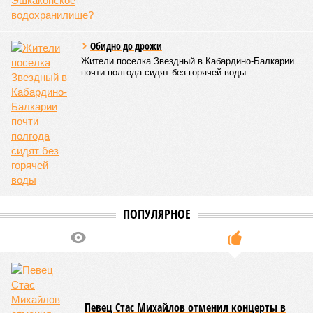
турпотоку в первой половине 2026 года
05/08
Более трети автомобилистов Северного Кавказа
стали реже пользоваться машиной
04/08
В Северной Осетии задержали мужчину за стрельбу
на базе отдыха
04/08
Школьный набор на Ставрополье подорожал до 19,3
тысячи рублей
04/08
В Дагестане нашли почти 3,9 тысячи земельных
участков под жилую застройку
ЕЩЕ НОВОСТИ
НОВОСТИ ПАРТНЕРОВ
Новости smi2.ru
ЕЩЕ ИЗ РАЗДЕЛА «ОБЩЕСТВО»