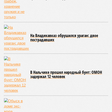
сравнению с аналогичным периодом минувшего года на 945
человек и достигло отметки в 11,4 тысячи.
В Чукотском автономном округе число малолетних
нарушителей закона выросло с одного до шести, в
Чеченской Республике, где годом ранее таковых не было
вовсе, теперь зафиксировано восемь случаев, а в
Пензенской области показатель и вовсе подскочил с 39 до
87 человек.
Наибольший абсолютный прирост подростковой
преступности зафиксирован в трёх федеральных округах.
В Северо-Западном федеральном округе количество таких
правонарушителей выросло с 937 до 1,1 тысячи, в
Приволжском – с 2,2 до 2,3 тысячи, а в Центральном – с 1,8
до 2 тысяч человек.
В то же время в Дальневосточном и Уральском
федеральных округах ведомство зафиксировало снижение
показателя – до 1,1 тысячи в каждом из этих
макрорегионов.