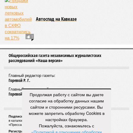
ПОПУЛЯРНОЕ
Певец Стас Михайлов отменил концерты в
Махачкале и Грозном
66
Продолжая работу с сайтом вы даете
согласие на обработку данных нашим
сайтом и сторонними ресурсами. Вы
можете запретить обработку Cookies в
настройках браузера.
Пожалуйста, ознакомьтесь с
«Политикой в отношении обработки