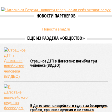
Две республики Северного Кавказа продемонстрировали
существенный рост детской преступности по итогам первого
полугодия 2026-го.
В Кабардино-Балкарской Республике за первые шесть
месяцев текущего года было зафиксировано 58
несовершеннолетних, совершивших уголовно наказуемые
деяния, что превышает показатель за аналогичный период
2025-го более чем в три раза, когда таковых насчитывалось
всего 16 человек.
В соседней Северной Осетии число подростков-
правонарушителей подскочило с 10 до 17. Обе
северокавказские республики в итоге оказались в первой
пятёрке общероссийского антирейтинга.
Эти данные
приводит
ТАСС, ссылаясь на отчёт
Министерства внутренних дел Российской Федерации.
В масштабах всей страны картина также выглядит
тревожно: за первое полугодие общее количество
несовершеннолетних преступников увеличилось по