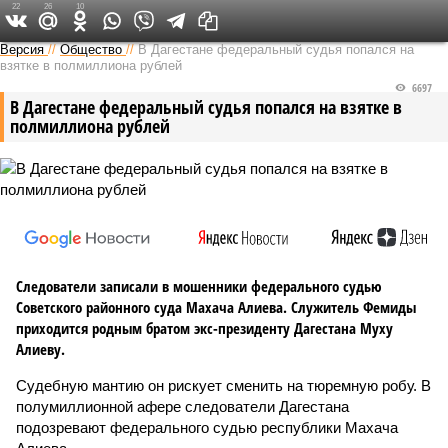
22
26
10
Версия на Кавказе
Версия
//
Общество
//
В Дагестане федеральный судья попался на
взятке в полмиллиона рублей
6697
В Дагестане федеральный судья попался на взятке в
полмиллиона рублей
Следователи записали в мошенники федерального судью
Советского районного суда Махача Алиева. Служитель Фемиды
приходится родным братом экс-президенту Дагестана Муху
Алиеву.
Судебную мантию он рискует сменить на тюремную робу. В
полумиллионной афере следователи Дагестана
подозревают федерального судью республики Махача