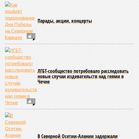
Парады, акции, концерты
1
ЛГБТ-сообщество потребовало расследовать
новые случаи издевательств над геями в
Чечне
1
В Северной Осетии-Алании задержали