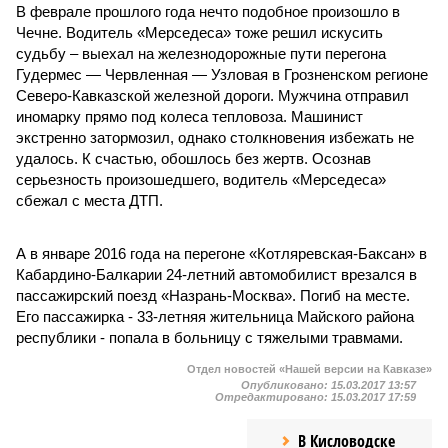
В феврале прошлого года нечто подобное произошло в
Чечне. Водитель «Мерседеса» тоже решил искусить
судьбу – выехал на железнодорожные пути перегона
Гудермес — Червленная — Узловая в Грозненском регионе
Северо-Кавказской железной дороги. Мужчина отправил
иномарку прямо под колеса тепловоза. Машинист
экстренно затормозил, однако столкновения избежать не
удалось. К счастью, обошлось без жертв. Осознав
серьезность произошедшего, водитель «Мерседеса»
сбежал с места ДТП.
А в январе 2016 года на перегоне «Котляревская-Баксан» в
Кабардино-Балкарии 24-летний автомобилист врезался в
пассажирский поезд «Назрань-Москва». Погиб на месте.
Его пассажирка - 33-летняя жительница Майского района
республики - попала в больницу с тяжелыми травмами.
Отдел новостей «Нашей версии на Кавказе»
Опубликовано:
15.03.2017 13:57
Отредактировано:
15.03.2017 17:59
В Кисловодске