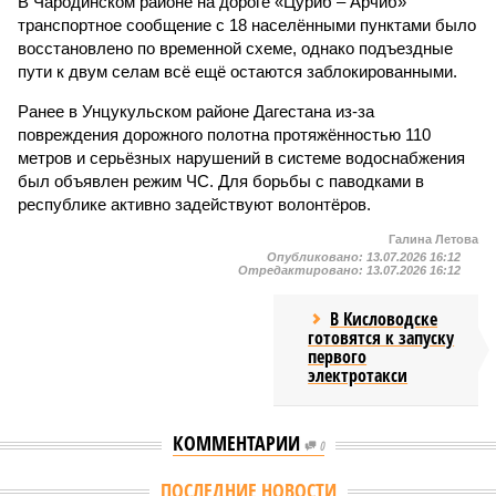
В Чародинском районе на дороге «Цуриб – Арчиб»
транспортное сообщение с 18 населёнными пунктами было
восстановлено по временной схеме, однако подъездные
пути к двум селам всё ещё остаются заблокированными.
Ранее в Унцукульском районе Дагестана из-за
повреждения дорожного полотна протяжённостью 110
метров и серьёзных нарушений в системе водоснабжения
был объявлен режим ЧС. Для борьбы с паводками в
республике активно задействуют волонтёров.
Галина Летова
Опубликовано:
13.07.2026 16:12
Отредактировано:
13.07.2026 16:12
В Кисловодске
готовятся к запуску
первого
электротакси
КОММЕНТАРИИ
0
ПОСЛЕДНИЕ НОВОСТИ