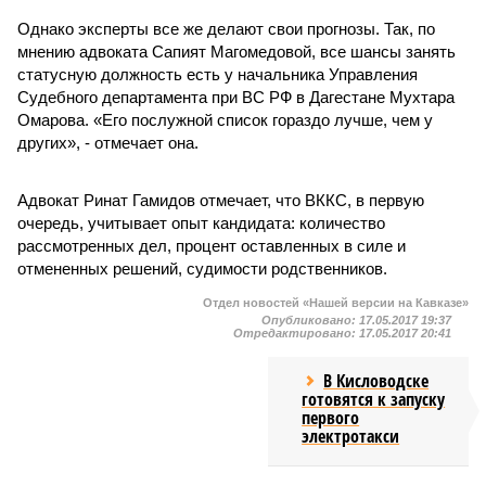
Однако эксперты все же делают свои прогнозы. Так, по
мнению адвоката Сапият Магомедовой, все шансы занять
статусную должность есть у начальника Управления
Судебного департамента при ВС РФ в Дагестане Мухтара
Омарова. «Его послужной список гораздо лучше, чем у
других», - отмечает она.
Адвокат Ринат Гамидов отмечает, что ВККС, в первую
очередь, учитывает опыт кандидата: количество
рассмотренных дел, процент оставленных в силе и
отмененных решений, судимости родственников.
Отдел новостей «Нашей версии на Кавказе»
Опубликовано:
17.05.2017 19:37
Отредактировано:
17.05.2017 20:41
В Кисловодске
готовятся к запуску
первого
электротакси