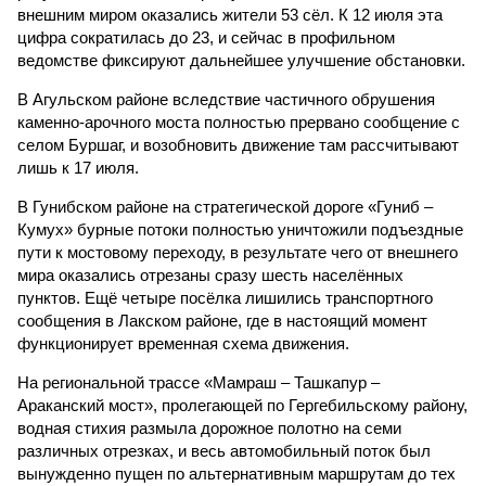
внешним миром оказались жители 53 сёл. К 12 июля эта
цифра сократилась до 23, и сейчас в профильном
ведомстве фиксируют дальнейшее улучшение обстановки.
В Агульском районе вследствие частичного обрушения
каменно-арочного моста полностью прервано сообщение с
селом Буршаг, и возобновить движение там рассчитывают
лишь к 17 июля.
В Гунибском районе на стратегической дороге «Гуниб –
Кумух» бурные потоки полностью уничтожили подъездные
пути к мостовому переходу, в результате чего от внешнего
мира оказались отрезаны сразу шесть населённых
пунктов. Ещё четыре посёлка лишились транспортного
сообщения в Лакском районе, где в настоящий момент
функционирует временная схема движения.
На региональной трассе «Мамраш – Ташкапур –
Араканский мост», пролегающей по Гергебильскому району,
водная стихия размыла дорожное полотно на семи
различных отрезках, и весь автомобильный поток был
вынужденно пущен по альтернативным маршрутам до тех