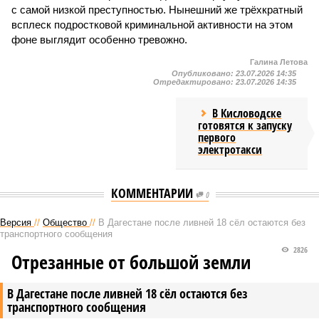
с самой низкой преступностью. Нынешний же трёхкратный
всплеск подростковой криминальной активности на этом
фоне выглядит особенно тревожно.
Галина Летова
Опубликовано:
23.07.2026 14:35
Отредактировано:
23.07.2026 14:35
В Кисловодске
готовятся к запуску
первого
электротакси
КОММЕНТАРИИ
0
Версия
//
Общество
//
В Дагестане после ливней 18 сёл остаются без
транспортного сообщения
2826
Отрезанные от большой земли
В Дагестане после ливней 18 сёл остаются без
транспортного сообщения