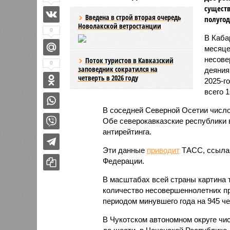
существ
Введена в строй вторая очередь
полугод
Новолакской ветростанции
0
В Каба
месяце
несове
Поток туристов в Кавказский
0
заповедник сократился на
деяния
четверть в 2026 году
2025-г
всего 1
В соседней Северной Осетии число
Обе северокавказские республики в
антирейтинга.
Эти данные
приводит
ТАСС, ссылая
Федерации.
В масштабах всей страны картина 
количество несовершеннолетних пр
периодом минувшего года на 945 чел
В Чукотском автономном округе чи