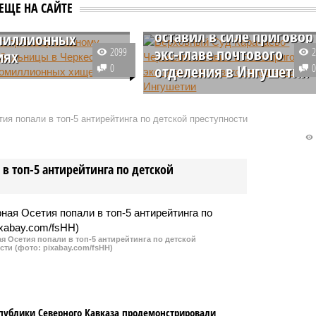
Верховный Суд
цы в Черкесске по
ЕЩЕ НА САЙТЕ
Карачаево-Черкесии
оставил в силе приговор
миллионных
экс-главе почтового
2099
иях
0
отделения в Ингушетии
ий городской суд вынес
льный приговор 52-
Верховный Суд КЧР подтвердил
лавному бухгалтеру
законность приговора экс-
ия попали в топ-5 антирейтинга по детской преступности
 медицинского
начальнице отделения почтовой
ия, признав её виновной
связи «Экажево» в Республике
у ряду статей
Ингушетия, осуждённой за
в топ-5 антирейтинга по детской
го кодекса Российской
мошенничество на 520
и.
миллионов рублей.
 Осетия попали в топ-5 антирейтинга по детской
сти (фото: pixabay.com/fsHH)
публики Северного Кавказа продемонстрировали