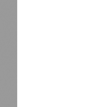
В РАЗДЕЛЕ
Министе
1
актуаль
Регионы СКФО оказались в
ливней,
хвосте рейтинга доступности
0
жилья
Соглас
служба
17 ран
0
Дагестан попал в топ-10
18 нас
регионов-лидеров по числу
блокад
регистраций заведений общепита
Напомн
нанесл
результате чего на пике разгула с
сёл. К 12 июля эта цифра сократил
фиксируют дальнейшее улучшение 
В Агульском районе вследствие ча
прервано сообщение с селом Бурша
17 июля.
В Гунибском районе на стратегичес
уничтожили подъездные пути к мост