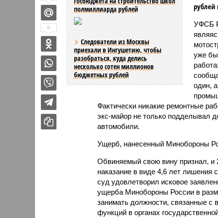
госбюджета на строительство школ
рублей 
полмиллиарда рублей
УФСБ Р
0
являяс
Следователи из Москвы
мотост
приехали в Ингушетию, чтобы
уже бы
разобраться, куда делись
работа
несколько сотен миллионов
бюджетных рублей
сообща
один, а
промыш
Фактически никакие ремонтные ра
экс-майор не только подделывал до
автомобили.
Ущерб, нанесенный Минобороны Рос
Обвиняемый свою вину признал, и 
наказание в виде 4,6 лет лишения
суд удовлетворил исковое заявле
ущерба Минобороны России в разм
занимать должности, связанные с
функций в органах государственной