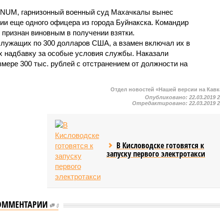
NUM, гарнизонный военный суд Махачкалы вынес
ии еще одного офицера из города Буйнакска. Командир
 признан виновным в получении взятки.
лужащих по 300 долларов США, а взамен включал их в
х надбавку за особые условия службы. Наказали
мере 300 тыс. рублей с отстранением от должности на
Отдел новостей «Нашей версии на Кавк
Опубликовано:
22.03.2019 
Отредактировано:
22.03.2019 
В Кисловодске готовятся к
запуску первого электротакси
нес приговор
ОММЕНТАРИИ
0
му бухгалтеру