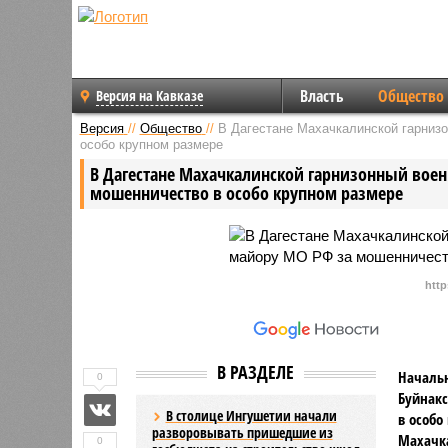
Власть
Общество
Версия на Кавказе
Версия
//
Общество
//
В Дагестане Махачкалинской гарниз
особо крупном размере
В Дагестане Махачкалинской гарнизонный вое
мошенничество в особо крупном размере
http
В РАЗДЕЛЕ
Началь
0
Буйнакс
В столице Ингушетии начали
в особо
разворовывать пришедшие из
Махачк
0