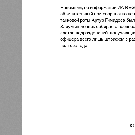
Напомним, по информации ИА REG
обвинительный приговор в отношен
танковой роты Артур Гимадеев был
Злоумышленник собирал с военнос
состав подразделений, получающи
офицера всего лишь штрафом в раз
полтора года.
Суд вы
К
главно