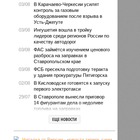
03/08
В Карачаево-Черкесии усилят
контроль за газовым
оборудованием после взрыва в
Усть-Джегуте
03/08
Ингушетия вошла в тройку
лидеров среди регионов России по
качеству автодорог
03/08
ФАС займётся изучением ценового
разброса на заправках в
Ставропольском крае
03/08
ФСБ пресекла подготовку теракта
у здания прокуратуры Пятигорска
02/08
В Кисловодске готовятся к запуску
первого электротакси
29/07
В Ставрополе вынесли приговор
14 фигурантам дела о недоливе
топлива на заправках
28/07
Продажи подержанных авто в
ЕЩЕ НОВОСТИ
СКФО сократились в 2026 году
28/07
Авиалесоохрана предупредила о
повышенной пожарной опасности