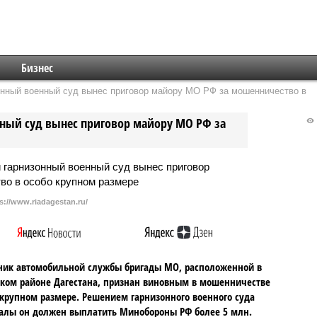
Бизнес
онный военный суд вынес приговор майору МО РФ за мошенничество в
нный суд вынес приговор майору МО РФ за
s://www.riadagestan.ru/
ник автомобильной службы бригады МО, расположенной в
ком районе Дагестана, признан виновным в мошенничестве
 крупном размере. Решением гарнизонного военного суда
алы он должен выплатить Минобороны РФ более 5 млн.