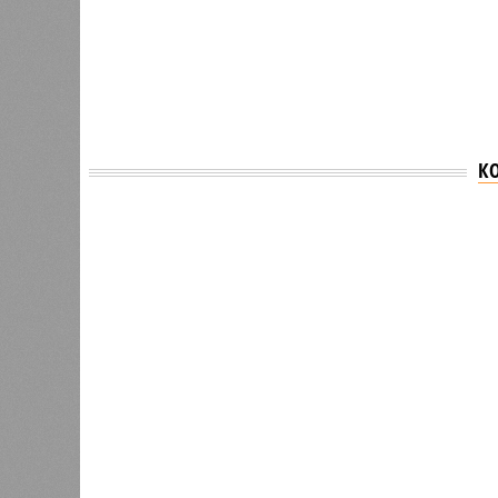
К
Версия
//
Общество
//
В Дагестане после ливней 18 сёл ос
Отрезанные от большой земли
В Дагестане после ливней 18 сёл остаются без 
В Дагестане после ливней 18 
Министерство транспорта 