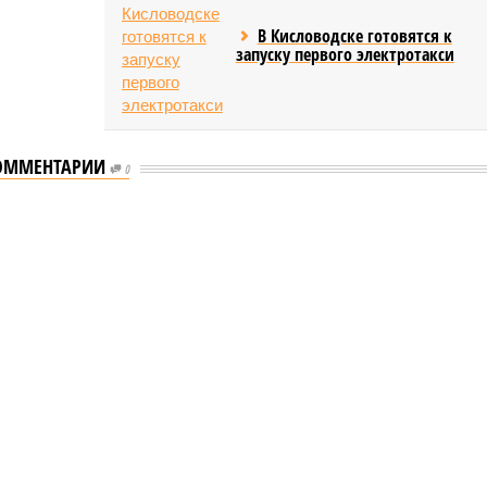
В Кисловодске готовятся к
запуску первого электротакси
ОММЕНТАРИИ
0
таются без транспортного сообщения
транспортного сообщения
сёл остаются без транспортного сообщения (фото:
и дорожного хозяйства Республики Дагестан)