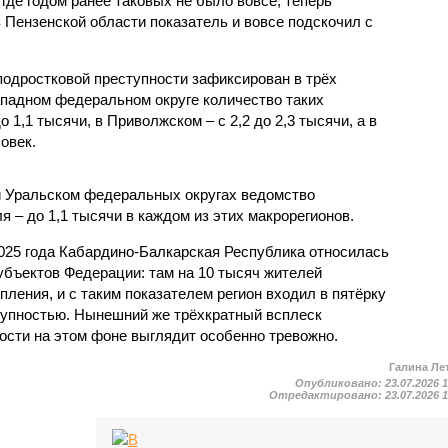
 где годом ранее таковых не было вовсе, теперь
 Пензенской области показатель и вовсе подскочил с
одростковой преступности зафиксирован в трёх
падном федеральном округе количество таких
1,1 тысячи, в Приволжском – с 2,2 до 2,3 тысячи, а в
овек.
и Уральском федеральных округах ведомство
 – до 1,1 тысячи в каждом из этих макрорегионов.
2025 года Кабардино-Балкарская Республика относилась
убъектов Федерации: там на 10 тысяч жителей
пления, и с таким показателем регион входил в пятёрку
тупностью. Нынешний же трёхкратный всплеск
ости на этом фоне выглядит особенно тревожно.
Галина Ле
Опубликовано:
23.07.2026 
Отредактировано:
23.07.2026 