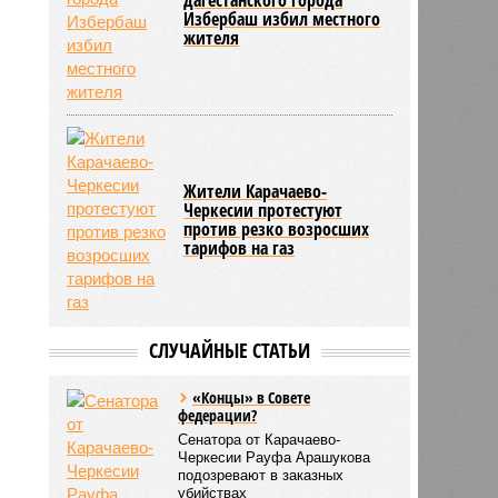
Избербаш избил местного
жителя
Жители Карачаево-
Черкесии протестуют
против резко возросших
тарифов на газ
СЛУЧАЙНЫЕ СТАТЬИ
«Концы» в Совете
федерации?
Сенатора от Карачаево-
Черкесии Рауфа Арашукова
подозревают в заказных
убийствах