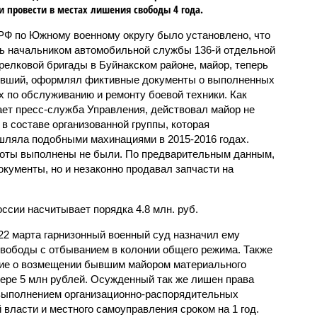
и провести в местах лишения свободы 4 года.
Ф по Южному военному округу было установлено, что
ь начальником автомобильной службы 136-й отдельной
релковой бригады в Буйнакском районе, майор, теперь
вший, оформлял фиктивные документы о выполненных
х по обслуживанию и ремонту боевой техники. Как
ет пресс-служба Управления, действовал майор не
 в составе организованной группы, которая
ляла подобными махинациями в 2015-2016 годах.
боты выполнены не были. По предварительным данным,
кументы, но и незаконно продавал запчасти на
сии насчитывает порядка 4.8 млн. руб.
22 марта гарнизонный военный суд назначил ему
 свободы с отбыванием в колонии общего режима. Также
ние о возмещении бывшим майором материального
ере 5 млн рублей. Осужденный так же лишен права
 выполнением организационно-распорядительных
 власти и местного самоуправления сроком на 1 год.