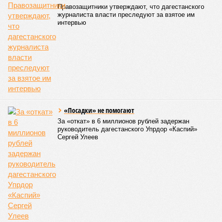
Араканский мост», пролегающей по Гергебильскому району,
водная стихия размыла дорожное полотно на семи
различных отрезках, и весь автомобильный поток был
вынужденно пущен по альтернативным маршрутам до тех
пор, пока не спадёт уровень воды в реке Кара-Койсу, что
ожидается не ранее 17 июля.
В Дахадаевском районе транспортное сообщение с одним
из сёл прервано из-за масштабного оползня, сошедшего на
проезжую часть дороги Ашты – Дирбакмахи, и открыть
движение там планируют лишь 18 июля. В Рутульском
районе без транспортного сообщения продолжают
оставаться ещё три населённых пункта.
В Тляратинском районе специалистам удалось наладить
сообщение с семью сёлами по временной схеме. В
Унцукульском районе движение по-прежнему полностью
перекрыто на автомобильной дороге «Араканская
площадка – Унцукуль – Сагринский мост», при этом
организованы объездные маршруты, а непосредственно к
аварийно-восстановительным работам рассчитывают