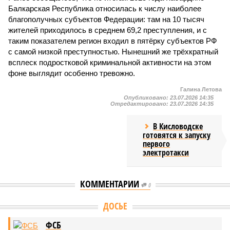
Балкарская Республика относилась к числу наиболее
благополучных субъектов Федерации: там на 10 тысяч
жителей приходилось в среднем 69,2 преступления, и с
таким показателем регион входил в пятёрку субъектов РФ
с самой низкой преступностью. Нынешний же трёхкратный
всплеск подростковой криминальной активности на этом
фоне выглядит особенно тревожно.
Галина Летова
Опубликовано:
23.07.2026 14:35
Отредактировано:
23.07.2026 14:35
В Кисловодске
готовятся к запуску
первого
электротакси
КОММЕНТАРИИ
0
Версия
//
Общество
//
В Дагестане после ливней 18 сёл остаются без
транспортного сообщения
2858