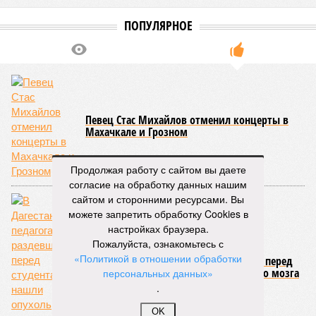
приступить только после существенного снижения напора
воды, сбрасываемой из штольни Ирганайской ГЭС,
ориентировочно к 15 августа.
В Чародинском районе на дороге «Цуриб – Арчиб»
транспортное сообщение с 18 населёнными пунктами было
восстановлено по временной схеме, однако подъездные
пути к двум селам всё ещё остаются заблокированными.
Ранее в Унцукульском районе Дагестана из-за
повреждения дорожного полотна протяжённостью 110
метров и серьёзных нарушений в системе водоснабжения
Продолжая работу с сайтом вы даете
был объявлен режим ЧС. Для борьбы с паводками в
согласие на обработку данных нашим
республике активно задействуют волонтёров.
сайтом и сторонними ресурсами. Вы
можете запретить обработку Cookies в
Галина Летова
Опубликовано:
13.07.2026 16:12
настройках браузера.
Отредактировано:
13.07.2026 16:12
Пожалуйста, ознакомьтесь с
«Политикой в отношении обработки
В Кисловодске
персональных данных»
готовятся к запуску
.
первого
электротакси
OK