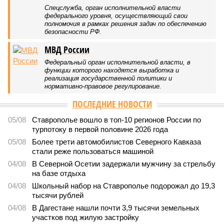
Отрезанные от большой земли
В Дагестане после ливней 18 сёл остаются без
транспортного сообщения
В Дагестане после ливней 18 сёл остаются без транспортного сообщения
(фото: Министерство транспорта и дорожного хозяйства Республики
Дагестан)
Министерство транспорта Республики Дагестан обнародовало
актуальную сводку о ходе ликвидации последствий мощных
ливней, обрушившихся на регион.
Согласно официальным данным на 13 июля, дорожным
службам удалось восстановить транспортное сообщение
на 17 ранее пострадавших участках автомобильных дорог,
однако 18 населённых пунктов всё ещё пребывают в