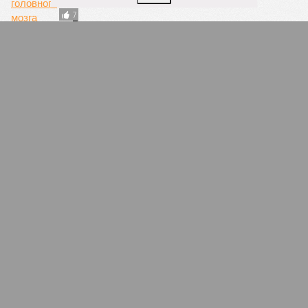
КОММЕНТАРИИ
0
ДОСЬЕ
ФСБ
Спецслужба, орган исполнительной власти
федерального уровня, осуществляющий свои
полномочия в рамках решения задач по обеспечению
безопасности РФ.
МВД России
Федеральный орган исполнительной власти, в
функции которого находятся выработка и
реализация государственной политики и
нормативно-правовое регулирование.
ПОСЛЕДНИЕ НОВОСТИ
05/08
Ставрополье вошло в топ-10 регионов России по
турпотоку в первой половине 2026 года
05/08
Более трети автомобилистов Северного Кавказа
стали реже пользоваться машиной