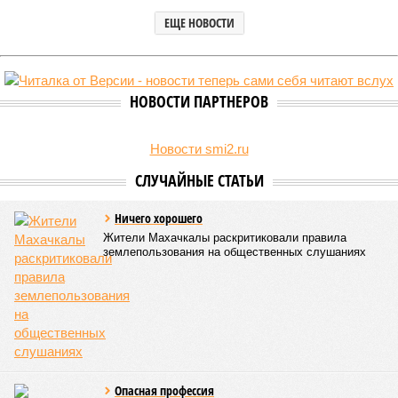
транспортной блокаде.
Напомним, что мощнейшие дожди, прошедшие 8 июля,
нанесли колоссальный урон дорожной инфраструктуре, в
результате чего на пике разгула стихии без связи с
внешним миром оказались жители 53 сёл. К 12 июля эта
цифра сократилась до 23, и сейчас в профильном
ведомстве фиксируют дальнейшее улучшение обстановки.
В Агульском районе вследствие частичного обрушения
каменно-арочного моста полностью прервано сообщение с
селом Буршаг, и возобновить движение там рассчитывают
лишь к 17 июля.
В Гунибском районе на стратегической дороге «Гуниб –
Кумух» бурные потоки полностью уничтожили подъездные
пути к мостовому переходу, в результате чего от внешнего
мира оказались отрезаны сразу шесть населённых
пунктов. Ещё четыре посёлка лишились транспортного
сообщения в Лакском районе, где в настоящий момент
функционирует временная схема движения.
На региональной трассе «Мамраш – Ташкапур –