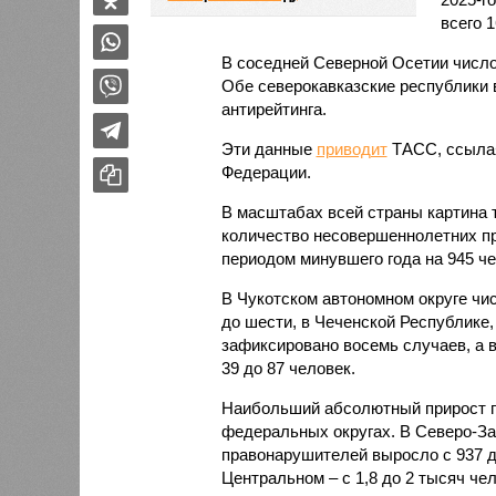
всего 1
В соседней Северной Осетии число
Обе северокавказские республики в
антирейтинга.
Эти данные
приводит
ТАСС, ссылая
Федерации.
В масштабах всей страны картина 
количество несовершеннолетних пр
периодом минувшего года на 945 чел
В Чукотском автономном округе чи
до шести, в Чеченской Республике,
зафиксировано восемь случаев, а в
39 до 87 человек.
Наибольший абсолютный прирост п
федеральных округах. В Северо-За
правонарушителей выросло с 937 до 
Центральном – с 1,8 до 2 тысяч чел