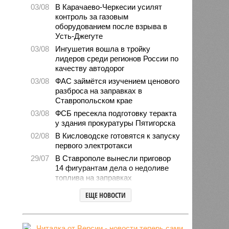
03/08
В Карачаево-Черкесии усилят
контроль за газовым
оборудованием после взрыва в
Усть-Джегуте
03/08
Ингушетия вошла в тройку
лидеров среди регионов России по
качеству автодорог
03/08
ФАС займётся изучением ценового
разброса на заправках в
Ставропольском крае
03/08
ФСБ пресекла подготовку теракта
у здания прокуратуры Пятигорска
02/08
В Кисловодске готовятся к запуску
первого электротакси
29/07
В Ставрополе вынесли приговор
14 фигурантам дела о недоливе
топлива на заправках
28/07
Продажи подержанных авто в
ЕЩЕ НОВОСТИ
СКФО сократились в 2026 году
28/07
Авиалесоохрана предупредила о
повышенной пожарной опасности