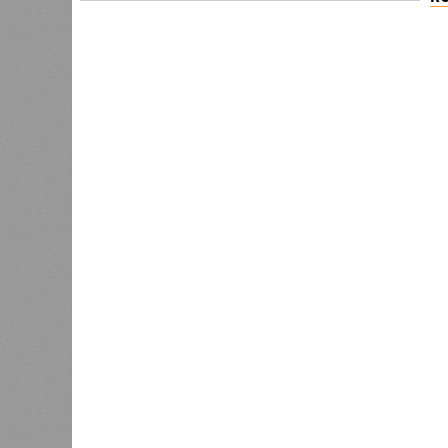
Версия
//
Общество
//
В Дагестане после ливней 18 сёл ос
Отрезанные от большой земли
В Дагестане после ливней 18 сёл остаются без 
В Дагестане после ливней 18 
Министерство транспорта 
В РАЗДЕЛЕ
Министе
1
актуаль
Регионы СКФО оказались в
ливней,
хвосте рейтинга доступности
0
жилья
Соглас
служба
17 ран
0