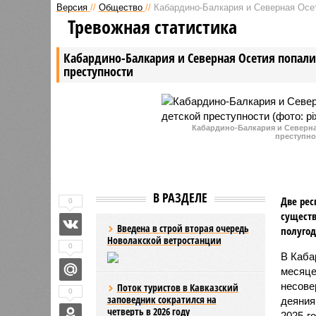
Версия
//
Общество
//
Кабардино-Балкария и Северная Осет
краже 2,5 млн рублей со счетов
Абдулмум
Тревожная статистика
собственного ведомства.
многодет
Следствие полагает, что они
более со
Кабардино-Балкария и Северная Осетия попали 
давали ложные сведения в
преступности
заявки на кассовые расходы
своих отделов.
Кабардино-Балкария и Северная
преступно
В РАЗДЕЛЕ
Две рес
0
существ
Введена в строй вторая очередь
полугод
Новолакской ветростанции
0
В Каба
месяце
несове
Поток туристов в Кавказский
0
заповедник сократился на
деяния
четверть в 2026 году
2025-г