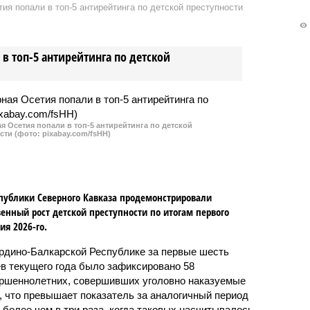
ия попали в топ-5 антирейтинга по детской преступности
ину Гаджиеву -
обогревается ворованным газом.
ному отцу!» набрала
«Две трети газа шли мимо
тни подписей.
счетчика», - вынужден был
в топ-5 антирейтинга по детской
признать глава республики
Владимир Васильев на
прошедшем совещании в
Цумадинском районе
республики.
 Осетия попали в топ-5 антирейтинга по детской
сти (фото: pixabay.com/fsHH)
публики Северного Кавказа продемонстрировали
енный рост детской преступности по итогам первого
ия 2026-го.
рдино-Балкарской Республике за первые шесть
в текущего года было зафиксировано 58
ршеннолетних, совершивших уголовно наказуемые
, что превышает показатель за аналогичный период
о более чем в три раза, когда таковых насчитывалось