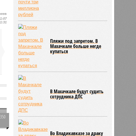
реев
21:07
21:31
Пляжи под запретом. В
Махачкале больше негде
купаться
В Махачкале будут судить
сотрудника ДПС
4350
0
Во Владикавказе за драку