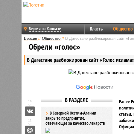
Власть
Общество
Версия на Кавказе
Версия
//
Общество
//
В Дагестане разблокирован сайт «Го
Обрели «голос»
В Дагестане разблокирован сайт «Голос ислама
В РАЗДЕЛЕ
Ранее Р
16
политик
В Северной Осетии-Алании
статьи,
закрыто предприятие,
заблоки
11
отвечающее за качество лекарств
Официа