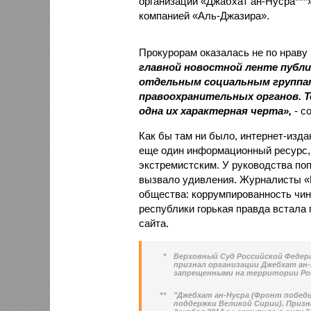
организации «Джабхат ан-Нусра***»
компанией «Аль-Джазира».
Прокурорам оказалась не по нраву 
главной новостной ленте публ
отдельным социальным группам
правоохранительных органов. Т
одна их характерная черта»,
- с
Как бы там ни было, интернет-изда
еще один информационный ресурс, 
экстремистским. У руководства по
вызвало удивления. Журналисты «
общества: коррумпированность чин
республики горькая правда встала 
сайта.
*
Верховный Суд Российской Федерац
признал организации Джебхат ан-
запрещенными на территории Ро
**
"Джебхат ан-Нусра (Фронт победы
поддержки Великой Сирии). Призн