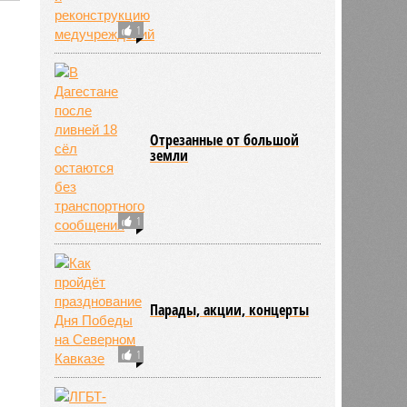
1
2861
Отрезанные от большой
земли
1
Парады, акции, концерты
1