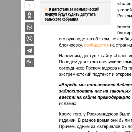
«Голос
7
В Дагестане за коммерческий
усилий
подкуп будут судить депутата
Роском
сельского собрания
Более 
блокир
его руководство об этом, не сообщ
блокировку,
сообщается
на страниц
Напомним, доступ к сайту «Голос и
Поводом для этого послужили комм
сотрудников Роскомнадзора и Генп
экстремистский подтекст и откров
«Впредь мы попытаемся действ
заблокировать нас на законных
ввести на сайте премодерацию
ислама».
Кроме того, у Роскомнадзора были 
издании. В разное время они были
Причем, одним из материалов было