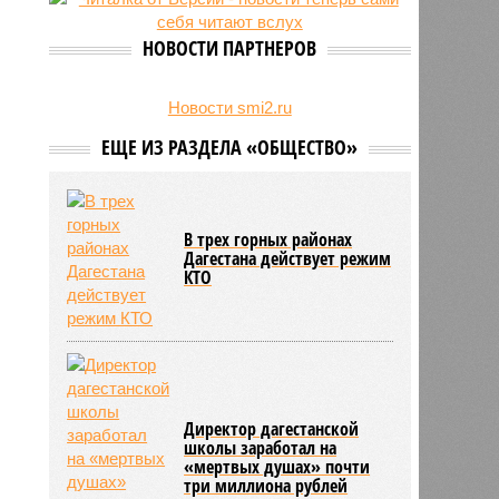
на Северном Кавказе в августе
28/07
Кисловодский пляж стал первым
НОВОСТИ ПАРТНЕРОВ
на Ставрополье обладателем
«синего флага»
27/07
Республики СКФО замкнули
Новости smi2.ru
рейтинг регионов России по
ЕЩЕ ИЗ РАЗДЕЛА «ОБЩЕСТВО»
обороту розничной торговли
В трех горных районах
Дагестана действует режим
КТО
Директор дагестанской
школы заработал на
«мертвых душах» почти
три миллиона рублей