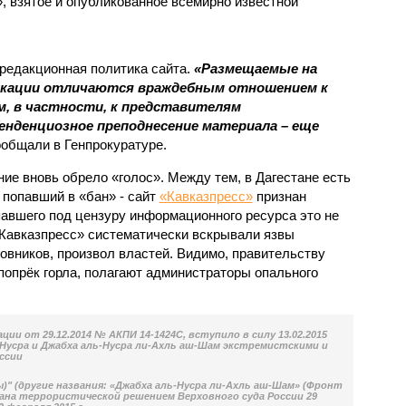
, взятое и опубликованное всемирно известной
редакционная политика сайта.
«Размещаемые на
икации отличаются враждебным отношением к
, в частности, к представителям
енденциозное преподнесение материала – еще
ообщали в Генпрокуратуре.
ние вновь обрело «голос». Между тем, в Дагестане есть
попавший в «бан» - сайт
«Кавказпресс»
признан
павшего под цензуру информационного ресурса это не
Кавказпресс» систематически вскрывали язвы
овников, произвол властей. Видимо, правительству
попрёк горла, полагают администраторы опального
ии от 29.12.2014 № АКПИ 14-1424С, вступило в силу 13.02.2015
Нусра и Джабха аль-Нусра ли-Ахль аш-Шам экстремистскими и
ссии
)" (другие названия: «Джабха аль-Нусра ли-Ахль аш-Шам» (Фронт
ана террористической решением Верховного суда России 29