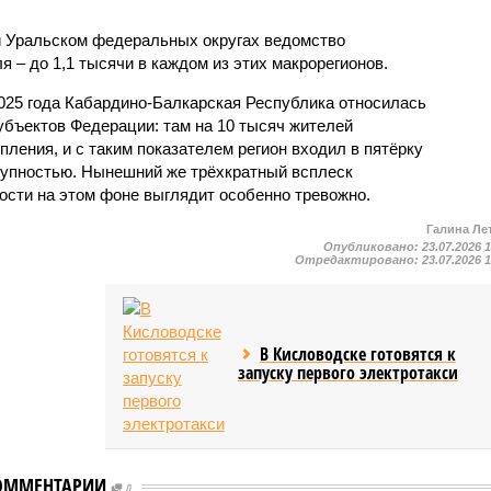
и Уральском федеральных округах ведомство
 – до 1,1 тысячи в каждом из этих макрорегионов.
2025 года Кабардино-Балкарская Республика относилась
убъектов Федерации: там на 10 тысяч жителей
пления, и с таким показателем регион входил в пятёрку
тупностью. Нынешний же трёхкратный всплеск
ости на этом фоне выглядит особенно тревожно.
Галина Ле
Опубликовано:
23.07.2026 
Отредактировано:
23.07.2026 
В Кисловодске готовятся к
запуску первого электротакси
ОММЕНТАРИИ
0