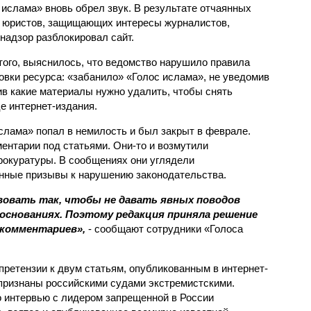
 ислама» вновь обрел звук. В результате отчаянных
 юристов, защищающих интересы журналистов,
надзор разблокировал сайт.
того, выяснилось, что ведомство нарушило правила
овки ресурса: «забанило» «Голос ислама», не уведомив
ив какие материалы нужно удалить, чтобы снять
е интернет-издания.
слама» попал в немилость и был закрыт в феврале.
ентарии под статьями. Они-то и возмутили
рокуратуры. В сообщениях они углядели
енные призывы к нарушению законодательства.
овать так, чтобы не давать явных поводов
 основаниях. Поэтому редакция приняла решение
 комментариев»,
- сообщают сотрудники «Голоса
претензии к двум статьям, опубликованным в интернет-
 признаны российскими судами экстремистскими.
 интервью с лидером запрещенной в России