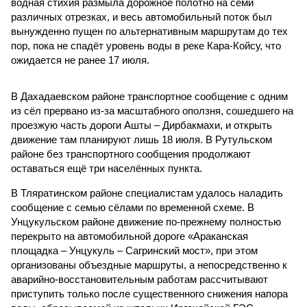
водная стихия размыла дорожное полотно на семи
различных отрезках, и весь автомобильный поток был
вынужденно пущен по альтернативным маршрутам до тех
пор, пока не спадёт уровень воды в реке Кара-Койсу, что
ожидается не ранее 17 июля.
В Дахадаевском районе транспортное сообщение с одним
из сёл прервано из-за масштабного оползня, сошедшего на
проезжую часть дороги Ашты – Дирбакмахи, и открыть
движение там планируют лишь 18 июля. В Рутульском
районе без транспортного сообщения продолжают
оставаться ещё три населённых пункта.
В Тляратинском районе специалистам удалось наладить
сообщение с семью сёлами по временной схеме. В
Унцукульском районе движение по-прежнему полностью
перекрыто на автомобильной дороге «Араканская
площадка – Унцукуль – Сагринский мост», при этом
организованы объездные маршруты, а непосредственно к
аварийно-восстановительным работам рассчитывают
приступить только после существенного снижения напора