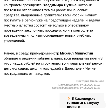
контролем президента
Владимира Путина
, который
постоянно отслеживает темпы работ. Финансовые
средства, выделенные правительством России, начнут
поступать в регион уже на предстоящей неделе, и задача
местных властей состоит не только в оперативном
проведении закупочных процедур, но и в контроле за
возведением и полным оснащением новых учебных
учреждений.
Ранее, в среду, премьер-министр
Михаил Мишустин
объявил о решении кабинета министров направить почти 3
миллиарда рублей на строительство и капитальный ремонт
детских садов, школ и колледжей в Дагестане и Чечне,
пострадавших от паводков.
Виктория Степанова
Опубликовано:
07.06.2026 11:57
Отредактировано:
07.06.2026 11:57
В Кисловодске
готовятся к запуску
первого