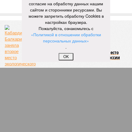
согласие на обработку данных нашим
Новости smi2.ru
сайтом и сторонними ресурсами. Вы
ЕЩЕ ИЗ РАЗДЕЛА «ОБЩЕСТВО»
можете запретить обработку Cookies в
настройках браузера.
Пожалуйста, ознакомьтесь с
«Политикой в отношении обработки
персональных данных»
.
Кабардино-Балкария заняла второе место
экологического рейтинга регионов России
OK
В Махачкале начались проверки детсадов
после инцидента с оторванным пальцем
ребёнка