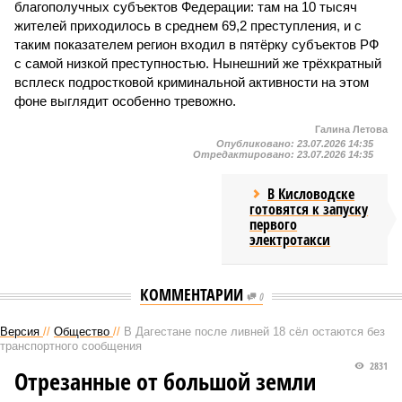
благополучных субъектов Федерации: там на 10 тысяч
жителей приходилось в среднем 69,2 преступления, и с
таким показателем регион входил в пятёрку субъектов РФ
с самой низкой преступностью. Нынешний же трёхкратный
всплеск подростковой криминальной активности на этом
фоне выглядит особенно тревожно.
Галина Летова
Опубликовано:
23.07.2026 14:35
Отредактировано:
23.07.2026 14:35
В Кисловодске
готовятся к запуску
первого
электротакси
КОММЕНТАРИИ
0
Версия
//
Общество
//
В Дагестане после ливней 18 сёл остаются без
транспортного сообщения
2831
Отрезанные от большой земли