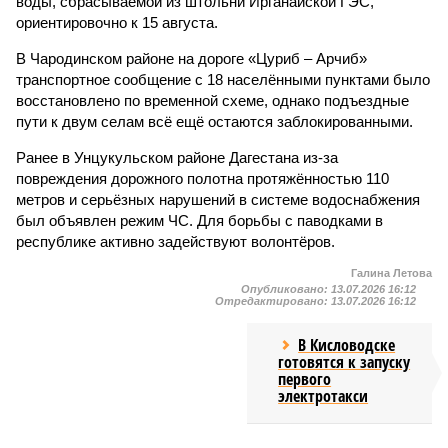
воды, сбрасываемой из штольни Ирганайской ГЭС,
ориентировочно к 15 августа.
В Чародинском районе на дороге «Цуриб – Арчиб»
транспортное сообщение с 18 населёнными пунктами было
восстановлено по временной схеме, однако подъездные
пути к двум селам всё ещё остаются заблокированными.
Ранее в Унцукульском районе Дагестана из-за
повреждения дорожного полотна протяжённостью 110
метров и серьёзных нарушений в системе водоснабжения
был объявлен режим ЧС. Для борьбы с паводками в
республике активно задействуют волонтёров.
Галина Летова
Опубликовано:
13.07.2026 16:12
Отредактировано:
13.07.2026 16:12
В Кисловодске
готовятся к запуску
первого
электротакси