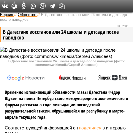
0
0
0
Версия на Кавказе
Версия
//
Общество
//
В Дагестане восстановили 24 школы и детсада
после паводков
2000
В Дагестане восстановили 24 школы и детсада после
паводков
В Дагестане восстановили 24 школы и детсада после паводков (фото:
commons.wikimedia/Сергей Алексеев)
Временно исполняющий обязанности главы Дагестана Фёдор
Щукин на полях Петербургского международного экономического
форума рассказал о ходе ликвидации последствий
разрушительной стихии, обрушившейся на республику в марте-
апреле текущего года.
Соответствующей информацией он
поделился
в интервью